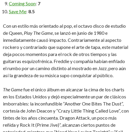
Coming Soon
:
7
Save Me
:
8.5
Con un estilo más orientado al pop, el octavo disco de estudio
de Queen,
Play The Game
, se lanzó en junio de 1980 e
inmediatamente causó impacto. Contrariamente al aspecto
rockero y contrariado que supone el arte de tapa, este material
deja pocos momentos para el rock de otros tiempos y las
guitarras esquizofrénica. Freddie y compañía habían enfilado
el rumbo por un camino distinto al mostrado en
Jazz
, pero aún
así la grandeza de su música supo conquistar al público.
The Game
fue el único álbum en alcanzar la cima de los charts
en los Estados Unidos y dejó especialmente un par de clásicos
imborrables: la inconfundible “Another One Bites The Dust”,
cortesía de John Deacon y “Crazy Little Thing Called Love”, con
tintes de los años cincuenta. Dragon Attack, un poco más
reñida y Rock It (Prime Jive)”, alcanzan ciertos puntos de
notoriedad, mientras que “Need Your Loving Tonight” y “Sail