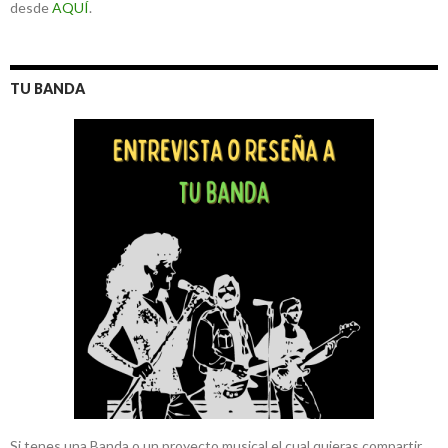
desde
AQUÍ
.
TU BANDA
Si tenes una Banda o un proyecto musical el cual quieras compartir,