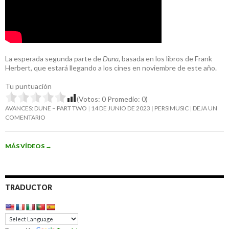
La esperada segunda parte de
Duna
, basada en los libros de Frank
Herbert, que estará llegando a los cines en noviembre de este año.
Tu puntuación
(Votos:
0
Promedio:
0
)
AVANCES: DUNE – PART TWO
14 DE JUNIO DE 2023
PERSIMUSIC
DEJA UN
COMENTARIO
MÁS VÍDEOS
→
TRADUCTOR