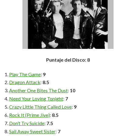
Puntaje del Disco: 8
Play The Game
:
9
Dragon Attack
:
8.5
Another One Bites The Dust
:
10
Need Your Loving Tonight
:
7
Crazy Little Thing Called Love
:
9
Rock It (Prime Jive)
:
8.5
Don’t Try Suicide
:
7.5
Sail Away Sweet Sister
:
7