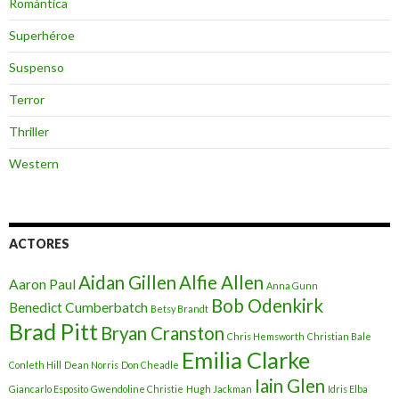
Romántica
Superhéroe
Suspenso
Terror
Thriller
Western
ACTORES
Aidan Gillen
Alfie Allen
Aaron Paul
Anna Gunn
Bob Odenkirk
Benedict Cumberbatch
Betsy Brandt
Brad Pitt
Bryan Cranston
Chris Hemsworth
Christian Bale
Emilia Clarke
Conleth Hill
Dean Norris
Don Cheadle
Iain Glen
Giancarlo Esposito
Gwendoline Christie
Hugh Jackman
Idris Elba