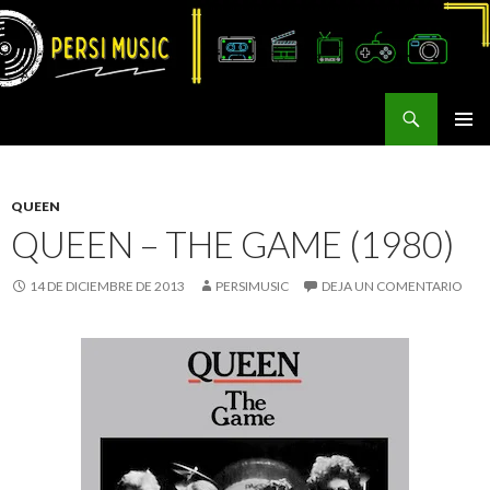
Buscar
Persi Music
SALTAR
MENÚ
AL
PRINCI
CONTENIDO
QUEEN
QUEEN – THE GAME (1980)
14 DE DICIEMBRE DE 2013
PERSIMUSIC
DEJA UN COMENTARIO