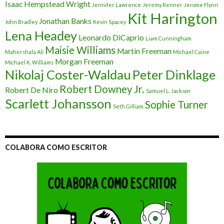
Isaac Hempstead Wright
Jennifer Lawrence
Jeremy Renner
Jerome Flynn
Kit Harington
Jonathan Banks
John Bradley
Kevin Spacey
Lena Headey
Leonardo DiCaprio
Liam Cunningham
Maisie Williams
Martin Freeman
Mahershala Ali
Michael Caine
Morgan Freeman
Michael K. Williams
Nikolaj Coster-Waldau
Peter Dinklage
Robert Downey Jr.
Robert De Niro
Samuel L. Jackson
Scarlett Johansson
Sophie Turner
Seth Gilliam
COLABORA COMO ESCRITOR