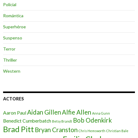
Policial
Romántica
Superhéroe
Suspenso
Terror
Thriller
Western
ACTORES
Aidan Gillen
Alfie Allen
Aaron Paul
Anna Gunn
Bob Odenkirk
Benedict Cumberbatch
Betsy Brandt
Brad Pitt
Bryan Cranston
Chris Hemsworth
Christian Bale