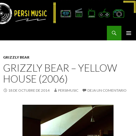
Buscar
Persi Music
SALTAR
MENÚ
AL
PRINCI
CONTENIDO
GRIZZLY BEAR
GRIZZLY BEAR – YELLOW
HOUSE (2006)
18 DE OCTUBRE DE 2014
PERSIMUSIC
DEJA UN COMENTARIO