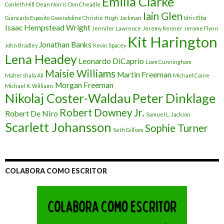
Emilia Clarke
Conleth Hill
Dean Norris
Don Cheadle
Iain Glen
Giancarlo Esposito
Gwendoline Christie
Hugh Jackman
Idris Elba
Isaac Hempstead Wright
Jennifer Lawrence
Jeremy Renner
Jerome Flynn
Kit Harington
Jonathan Banks
John Bradley
Kevin Spacey
Lena Headey
Leonardo DiCaprio
Liam Cunningham
Maisie Williams
Martin Freeman
Mahershala Ali
Michael Caine
Morgan Freeman
Michael K. Williams
Nikolaj Coster-Waldau
Peter Dinklage
Robert Downey Jr.
Robert De Niro
Samuel L. Jackson
Scarlett Johansson
Sophie Turner
Seth Gilliam
COLABORA COMO ESCRITOR