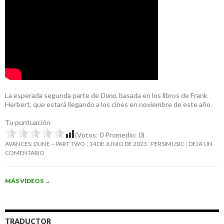
La esperada segunda parte de
Duna
, basada en los libros de Frank
Herbert, que estará llegando a los cines en noviembre de este año.
Tu puntuación
(Votos:
0
Promedio:
0
)
AVANCES: DUNE – PART TWO
14 DE JUNIO DE 2023
PERSIMUSIC
DEJA UN
COMENTARIO
MÁS VÍDEOS
→
TRADUCTOR