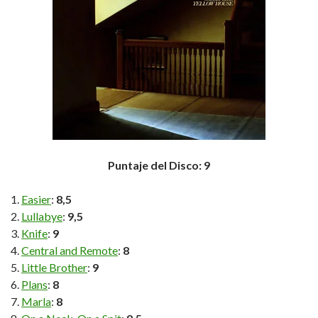
Puntaje del Disco: 9
Easier
:
8,5
Lullabye
:
9,5
Knife
:
9
Central and Remote
:
8
Little Brother
:
9
Plans
:
8
Marla
:
8