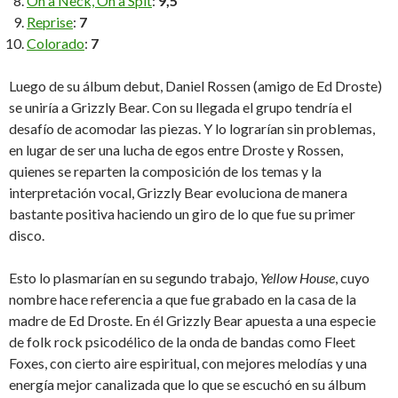
On a Neck, On a Spit
:
9,5
Reprise
:
7
Colorado
:
7
Luego de su álbum debut, Daniel Rossen (amigo de Ed Droste)
se uniría a Grizzly Bear. Con su llegada el grupo tendría el
desafío de acomodar las piezas. Y lo lograrían sin problemas,
en lugar de ser una lucha de egos entre Droste y Rossen,
quienes se reparten la composición de los temas y la
interpretación vocal, Grizzly Bear evoluciona de manera
bastante positiva haciendo un giro de lo que fue su primer
disco.
Esto lo plasmarían en su segundo trabajo
, Yellow House
, cuyo
nombre hace referencia a que fue grabado en la casa de la
madre de Ed Droste. En él Grizzly Bear apuesta a una especie
de folk rock psicodélico de la onda de bandas como Fleet
Foxes, con cierto aire espiritual, con mejores melodías y una
energía mejor canalizada que lo que se escuchó en su álbum