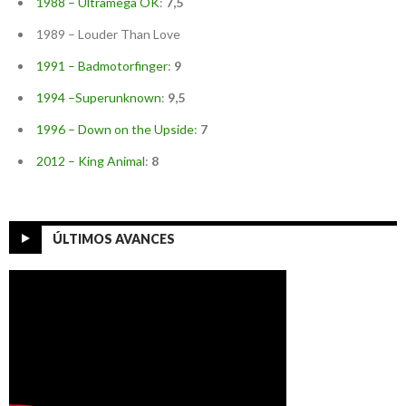
1988 – Ultramega OK
:
7,5
1989 – Louder Than Love
1991 – Badmotorfinger
:
9
1994 –Superunknown
:
9,5
1996 – Down on the Upside
:
7
2012 – King Animal
:
8
ÚLTIMOS AVANCES