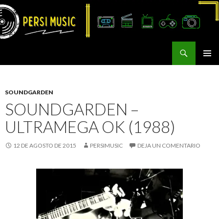
Buscar
Persi Music
SALTAR
MENÚ
AL
PRINCI
CONTENIDO
SOUNDGARDEN
SOUNDGARDEN –
ULTRAMEGA OK (1988)
12 DE AGOSTO DE 2015
PERSIMUSIC
DEJA UN COMENTARIO