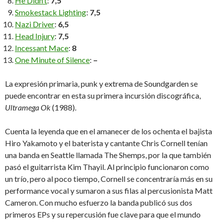
He Didn’t
:
7,5
Smokestack Lighting
:
7,5
Nazi Driver
:
6,5
Head Injury
:
7,5
Incessant Mace
:
8
One Minute of Silence
:
–
La expresión primaria, punk y extrema de Soundgarden se
puede encontrar en esta su primera incursión discográfica,
Ultramega Ok
(1988).
Cuenta la leyenda que en el amanecer de los ochenta el bajista
Hiro Yakamoto y el baterista y cantante Chris Cornell tenían
una banda en Seattle llamada The Shemps, por la que también
pasó el guitarrista Kim Thayil. Al principio funcionaron como
un trío, pero al poco tiempo, Cornell se concentraría más en su
performance vocal y sumaron a sus filas al percusionista Matt
Cameron. Con mucho esfuerzo la banda publicó sus dos
primeros EPs y su repercusión fue clave para que el mundo