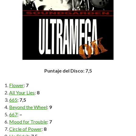
Puntaje del Disco: 7,5
Flower
:
7
All Your Lies
:
8
665
:
7,5
Beyond the Wheel
:
9
667
:
–
Mood for Trouble
:
7
Circle of Power
:
8