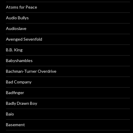
Atoms for Peace
Audio Bullys
Audioslave
Avenged Sevenfold
B.B. King
Babyshambles
Bachman-Turner Overdrive
Bad Company
Badfinger
Badly Drawn Boy
Baio
Basement