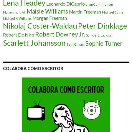
Lena Headey
Leonardo DiCaprio
Liam Cunningham
Maisie Williams
Martin Freeman
Mahershala Ali
Michael Caine
Morgan Freeman
Michael K. Williams
Nikolaj Coster-Waldau
Peter Dinklage
Robert Downey Jr.
Robert De Niro
Samuel L. Jackson
Scarlett Johansson
Sophie Turner
Seth Gilliam
COLABORA COMO ESCRITOR