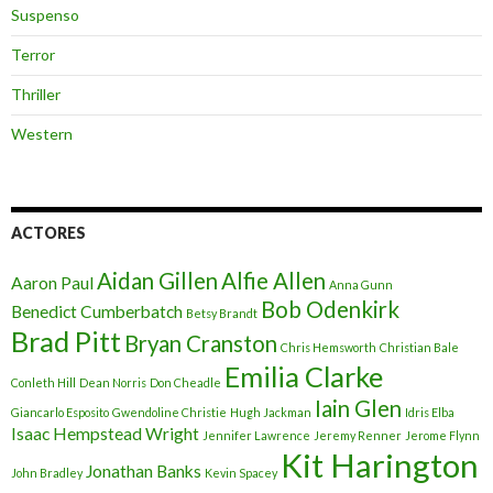
Suspenso
Terror
Thriller
Western
ACTORES
Aidan Gillen
Alfie Allen
Aaron Paul
Anna Gunn
Bob Odenkirk
Benedict Cumberbatch
Betsy Brandt
Brad Pitt
Bryan Cranston
Chris Hemsworth
Christian Bale
Emilia Clarke
Conleth Hill
Dean Norris
Don Cheadle
Iain Glen
Giancarlo Esposito
Gwendoline Christie
Hugh Jackman
Idris Elba
Isaac Hempstead Wright
Jennifer Lawrence
Jeremy Renner
Jerome Flynn
Kit Harington
Jonathan Banks
John Bradley
Kevin Spacey