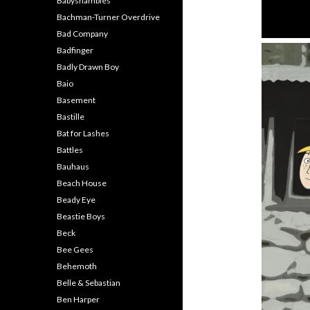
Babyshambles
Bachman-Turner Overdrive
Bad Company
Badfinger
Badly Drawn Boy
Baio
Basement
Bastille
Bat for Lashes
Battles
Bauhaus
Beach House
Beady Eye
Beastie Boys
Beck
Bee Gees
Behemoth
Belle & Sebastian
Ben Harper