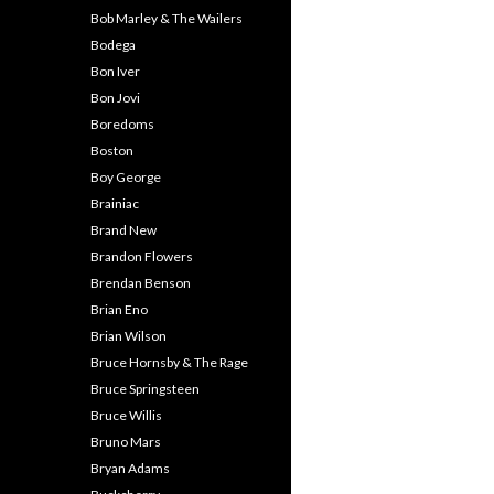
Bob Marley & The Wailers
Bodega
Bon Iver
Bon Jovi
Boredoms
Boston
Boy George
Brainiac
Brand New
Brandon Flowers
Brendan Benson
Brian Eno
Brian Wilson
Bruce Hornsby & The Rage
Bruce Springsteen
Bruce Willis
Bruno Mars
Bryan Adams