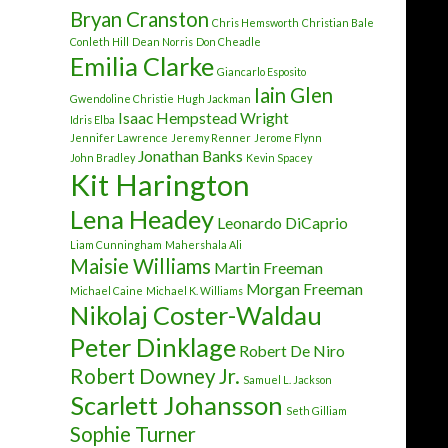
Bryan Cranston
Chris Hemsworth
Christian Bale
Conleth Hill
Dean Norris
Don Cheadle
Emilia Clarke
Giancarlo Esposito
Iain Glen
Gwendoline Christie
Hugh Jackman
Isaac Hempstead Wright
Idris Elba
Jennifer Lawrence
Jeremy Renner
Jerome Flynn
Jonathan Banks
John Bradley
Kevin Spacey
Kit Harington
Lena Headey
Leonardo DiCaprio
Liam Cunningham
Mahershala Ali
Maisie Williams
Martin Freeman
Morgan Freeman
Michael Caine
Michael K. Williams
Nikolaj Coster-Waldau
Peter Dinklage
Robert De Niro
Robert Downey Jr.
Samuel L. Jackson
Scarlett Johansson
Seth Gilliam
Sophie Turner