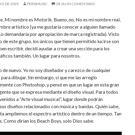
YO DE 2020
PERSIMUSIC
DEJA UN COMENTARIO
te. Mi nombre es Motorik. Bueno, no. No es mi nombre real,
mbre artístico (ya me gustaría conocer a alguien llamado
Lo demandaría por apropiación de marca registrada). Visto
o de este grupo, los únicos que tienen permitido lucirse son
ben escribir, decidí ayudar a crear una sección para los
ráficos también. Un lugar para nosotros.
 de nuevo. Yo no soy diseñador y carezco de cualquier
para dibujar. Sin embargo, sí que me las arreglo
ente con Photoshop, y pensé en que un lugar en esta gran
ente que se expresa mediante el diseño visual. Para todos
nvenidos a “Arte visual musical”, lugar donde podrán
sus diseños relacionados con música y bandas. Quién sabe,
ta ampliemos el espectro artístico dentro de un tiempo. Tan
s. Como dirían los Beach Boys, solo Dios sabe.