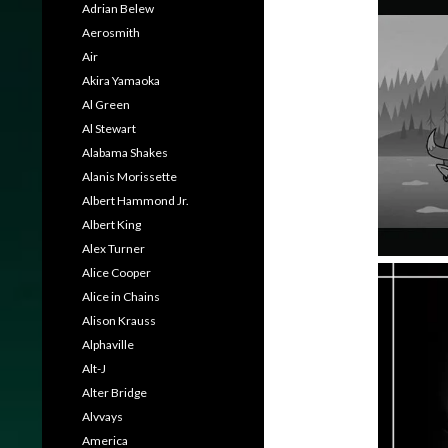
Adrian Belew
Aerosmith
Air
Akira Yamaoka
Al Green
Al Stewart
Alabama Shakes
Alanis Morissette
Albert Hammond Jr.
Albert King
Alex Turner
Alice Cooper
Alice in Chains
Alison Krauss
Alphaville
Alt-J
Alter Bridge
Alvvays
America