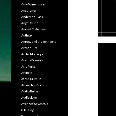
Amy Winehouse
Anathema
Anderson .Paak
Angel Olsen
Animal Collective
Anthrax
Antony and the Johnsons
Arcade Fire
Arctic Monkeys
Aretha Franklin
Arlo Parks
Art Brut
At the Drive-In
Atoms for Peace
Audio Bullys
Audioslave
Avenged Sevenfold
B.B. King