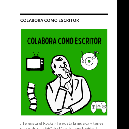
COLABORA COMO ESCRITOR
¿Te gusta el Rock? ¿Te gusta la música y tenes
ganas de escribir? ¡Está es tu oportunidad!