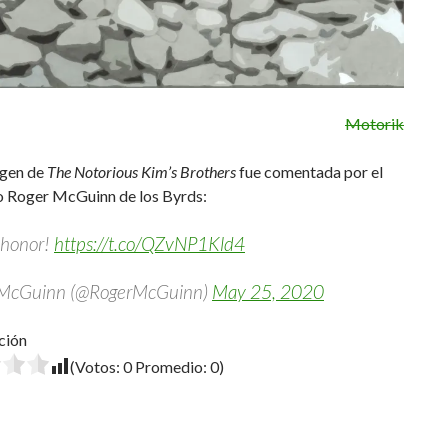
Motorik
agen de
The Notorious Kim’s Brothers
fue comentada por el
 Roger McGuinn de los Byrds:
 honor!
https://t.co/QZvNP1Kld4
 McGuinn (@RogerMcGuinn)
May 25, 2020
ción
(Votos:
0
Promedio:
0
)