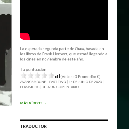
La esperada segunda parte de
Duna
, basada en
los libros de Frank Herbert, que estará llegando a
los cines en noviembre de este año.
Tu puntuación
(Votos:
0
Promedio:
0
)
AVANCES: DUNE – PART TWO
14 DE JUNIO DE 2023
PERSIMUSIC
DEJA UN COMENTARIO
MÁS VÍDEOS
→
TRADUCTOR