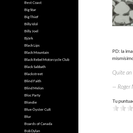
Best Coast
Big Star
Big Thief
Billy Idol
Billy Joel
Björk
Black Lips
PD: la im
Black Mountain
mismísimo
Black Rebel Motorcycle Club
Black Sabbath
Quite an
Blackstreet
Blind Faith
— Roger
Blind Melon
Bloc Party
Tu puntua
Blondie
Blue Öyster Cult
Blur
Boards of Canada
Bob Dylan