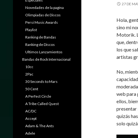
Especiales
27 DE MA
Novedades de la pagina
Olimpiadas de Discos
Hola, gen
Persi Music Awards
sino mi no
Playlist
Motorik. 
Ranking de Bandas
que, dentr
Ranking de Discos
los que sa
Ultimos Lanzamientos
artistas g
Bandas de Rock Internacional
10cc
No, miento
2Pac
capacidad 
30 Seconds to Mars
moderadam
50 Cent
web para g
A Perfect Circle
ellos, bie
A Tribe Called Quest
presentar 
AC/DC
quizás has
Accept
solo quizá
Adam & The Ants
Adele