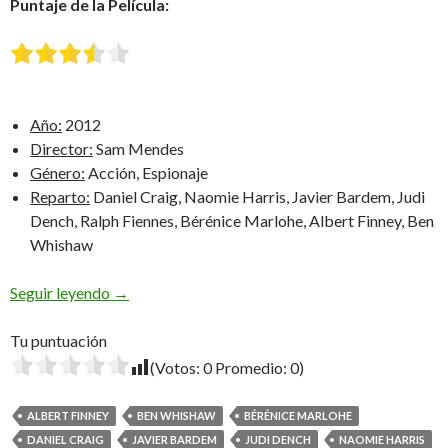
Puntaje de la Película:
Año:
2012
Director:
Sam Mendes
Género:
Acción, Espionaje
Reparto:
Daniel Craig, Naomie Harris, Javier Bardem, Judi
Dench, Ralph Fiennes, Bérénice Marlohe, Albert Finney, Ben
Whishaw
Skyfall
Seguir leyendo
→
Tu puntuación
(Votos:
0
Promedio:
0
)
ALBERT FINNEY
BEN WHISHAW
BÉRÉNICE MARLOHE
DANIEL CRAIG
JAVIER BARDEM
JUDI DENCH
NAOMIE HARRIS