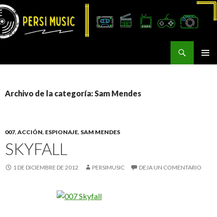
Buscar
Persi Music
SALTAR
MENÚ
AL
PRINCI
CONTENIDO
Archivo de la categoría: Sam Mendes
007
,
ACCIÓN
,
ESPIONAJE
,
SAM MENDES
SKYFALL
1 DE DICIEMBRE DE 2012
PERSIMUSIC
DEJA UN COMENTARIO