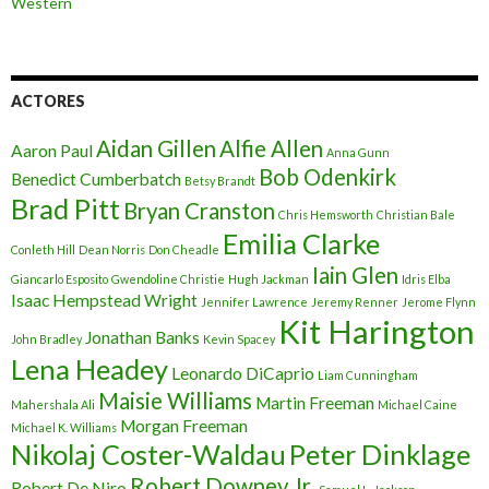
Western
ACTORES
Aidan Gillen
Alfie Allen
Aaron Paul
Anna Gunn
Bob Odenkirk
Benedict Cumberbatch
Betsy Brandt
Brad Pitt
Bryan Cranston
Chris Hemsworth
Christian Bale
Emilia Clarke
Conleth Hill
Dean Norris
Don Cheadle
Iain Glen
Giancarlo Esposito
Gwendoline Christie
Hugh Jackman
Idris Elba
Isaac Hempstead Wright
Jennifer Lawrence
Jeremy Renner
Jerome Flynn
Kit Harington
Jonathan Banks
John Bradley
Kevin Spacey
Lena Headey
Leonardo DiCaprio
Liam Cunningham
Maisie Williams
Martin Freeman
Mahershala Ali
Michael Caine
Morgan Freeman
Michael K. Williams
Nikolaj Coster-Waldau
Peter Dinklage
Robert Downey Jr.
Robert De Niro