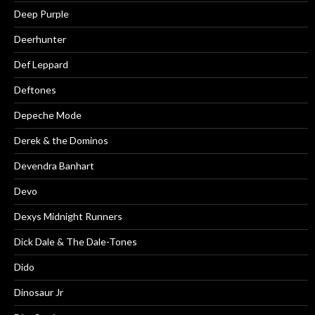
Deep Purple
Deerhunter
Def Leppard
Deftones
Depeche Mode
Derek & the Dominos
Devendra Banhart
Devo
Dexys Midnight Runners
Dick Dale & The Dale-Tones
Dido
Dinosaur Jr