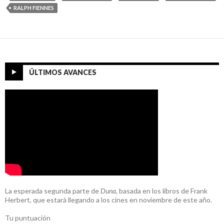
RALPH FIENNES
ÚLTIMOS AVANCES
La esperada segunda parte de
Duna
, basada en los libros de Frank
Herbert, que estará llegando a los cines en noviembre de este año.
Tu puntuación