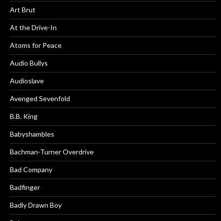
Art Brut
At the Drive-In
Atoms for Peace
Audio Bullys
Audioslave
Avenged Sevenfold
B.B. King
Babyshambles
Bachman-Turner Overdrive
Bad Company
Badfinger
Badly Drawn Boy