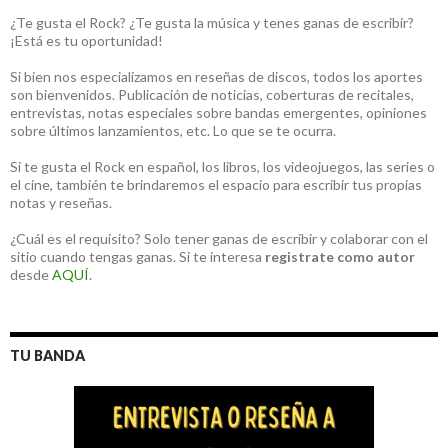
¿Te gusta el Rock? ¿Te gusta la música y tenes ganas de escribir?
¡Está es tu oportunidad!
Si bien nos especializamos en reseñas de discos, todos los aportes
son bienvenidos. Publicación de noticias, coberturas de recitales,
entrevistas, notas especiales sobre bandas emergentes, opiniones
sobre últimos lanzamientos, etc. Lo que se te ocurra.
Si te gusta el Rock en español, los libros, los videojuegos, las series o
el cine, también te brindaremos el espacio para escribir tus propias
notas y reseñas.
¿Cuál es el requisito? Solo tener ganas de escribir y colaborar con el
sitio cuando tengas ganas. Si te interesa
registrate como autor
desde
AQUÍ
.
TU BANDA