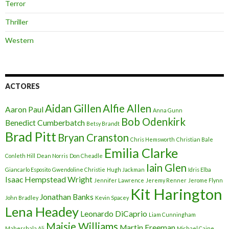
Terror
Thriller
Western
ACTORES
Aidan Gillen
Alfie Allen
Aaron Paul
Anna Gunn
Bob Odenkirk
Benedict Cumberbatch
Betsy Brandt
Brad Pitt
Bryan Cranston
Chris Hemsworth
Christian Bale
Emilia Clarke
Conleth Hill
Dean Norris
Don Cheadle
Iain Glen
Giancarlo Esposito
Gwendoline Christie
Hugh Jackman
Idris Elba
Isaac Hempstead Wright
Jennifer Lawrence
Jeremy Renner
Jerome Flynn
Kit Harington
Jonathan Banks
John Bradley
Kevin Spacey
Lena Headey
Leonardo DiCaprio
Liam Cunningham
Maisie Williams
Martin Freeman
Mahershala Ali
Michael Caine