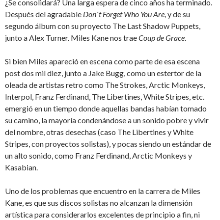
¿Se consolidará? Una larga espera de cinco años ha terminado.
Después del agradable
Don´t
F
orget
W
ho
Y
ou
A
re
, y de su
segundo álbum con su proyecto The Last Shadow Puppets,
junto a Alex Turner. Miles Kane nos trae
Coup de Grace
.
Si bien Miles apareció en escena como parte de esa escena
post dos mil diez, junto a Jake Bugg, como un estertor de la
oleada de artistas retro como The Strokes, Arctic Monkeys,
Interpol, Franz Ferdinand, The Libertines, White Stripes, etc.
emergió en un tiempo donde aquellas bandas habían tomado
su camino, la mayoría condenándose a un sonido pobre y vivir
del nombre, otras desechas (caso The Libertines y White
Stripes, con proyectos solistas), y pocas siendo un estándar de
un alto sonido, como Franz Ferdinand, Arctic Monkeys y
Kasabian.
Uno de los problemas que encuentro en la carrera de Miles
Kane, es que sus discos solistas no alcanzan la dimensión
artística para considerarlos excelentes de principio a fin, ni