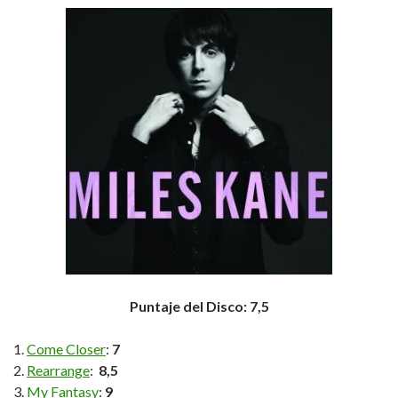
Puntaje del Disco: 7,5
Come Closer
:
7
Rearrange
:
8,5
My Fantasy
:
9