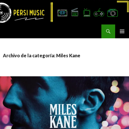
Buscar
Persi Music
SALTAR
MENÚ
AL
PRINCI
CONTENIDO
Archivo de la categoría: Miles Kane