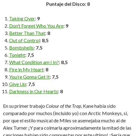
Puntaje del Disco: 8
Taking Over
:
9
Don’t Forget Who You Are
:
9
Better Than That
:
8
Out of Control
:
8,5
Bombshells
:
7,5
Tonight
:
7,5
What Condition am I In?
:
8,5
Fire in My Heart
:
8
You’re Gonna Get It
:
7,5
Give Up
:
7,5
Darkness in Our Hearts
:
8
En su primer trabajo
Colour of the Trap
, Kane había sido
comparado por muchos (incluido yo) con Arctic Monkeys, si,
por que el estilo musical de Miles se asemejaba mucho al de
Alex Turner ¡Y para colmarla aproximadamente la mitad de las
canciones habían sido compuestas por este ultimo! ¿Sería que