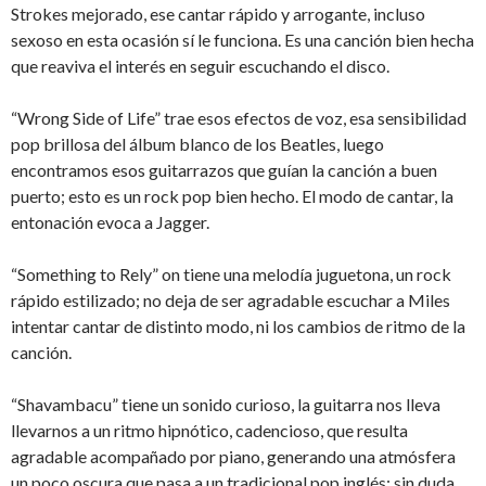
Strokes mejorado, ese cantar rápido y arrogante, incluso
sexoso en esta ocasión sí le funciona. Es una canción bien hecha
que reaviva el interés en seguir escuchando el disco.
“Wrong Side of Life” trae esos efectos de voz, esa sensibilidad
pop brillosa del álbum blanco de los Beatles, luego
encontramos esos guitarrazos que guían la canción a buen
puerto; esto es un rock pop bien hecho. El modo de cantar, la
entonación evoca a Jagger.
“Something to Rely” on tiene una melodía juguetona, un rock
rápido estilizado; no deja de ser agradable escuchar a Miles
intentar cantar de distinto modo, ni los cambios de ritmo de la
canción.
“Shavambacu” tiene un sonido curioso, la guitarra nos lleva
llevarnos a un ritmo hipnótico, cadencioso, que resulta
agradable acompañado por piano, generando una atmósfera
un poco oscura que pasa a un tradicional pop inglés; sin duda