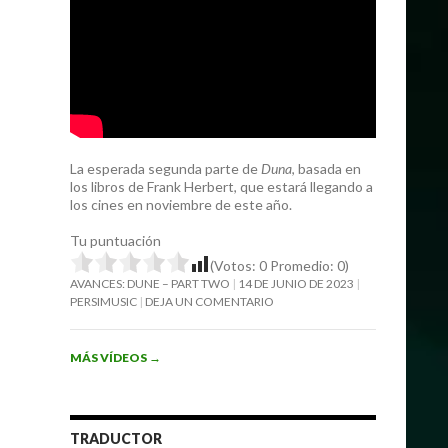
La esperada segunda parte de
Duna
, basada en
los libros de Frank Herbert, que estará llegando a
los cines en noviembre de este año.
Tu puntuación
(Votos:
0
Promedio:
0
)
AVANCES: DUNE – PART TWO
14 DE JUNIO DE 2023
PERSIMUSIC
DEJA UN COMENTARIO
MÁS VÍDEOS
→
TRADUCTOR