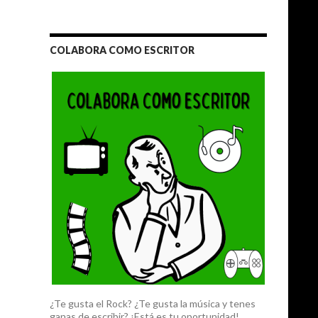
COLABORA COMO ESCRITOR
¿Te gusta el Rock? ¿Te gusta la música y tenes
ganas de escribir? ¡Está es tu oportunidad!