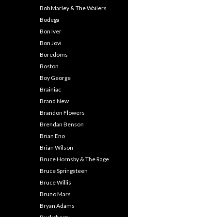
Bob Marley & The Wailers
Bodega
Bon Iver
Bon Jovi
Boredoms
Boston
Boy George
Brainiac
Brand New
Brandon Flowers
Brendan Benson
Brian Eno
Brian Wilson
Bruce Hornsby & The Rage
Bruce Springsteen
Bruce Willis
Bruno Mars
Bryan Adams