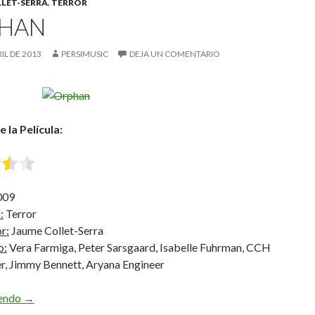
LET-SERRA
,
TERROR
HAN
RIL DE 2013
PERSIMUSIC
DEJA UN COMENTARIO
 la Película:
009
:
Terror
r:
Jaume Collet-Serra
o:
Vera Farmiga, Peter Sarsgaard, Isabelle Fuhrman, CCH
r, Jimmy Bennett, Aryana Engineer
Orphan
yendo
→