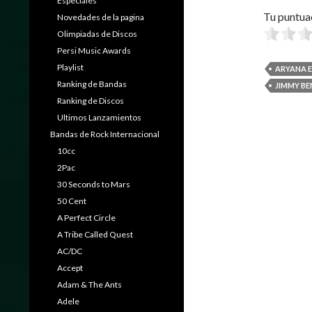
Especiales
Tu puntua
Novedades de la pagina
Olimpiadas de Discos
Persi Music Awards
Playlist
ARYANA 
Ranking de Bandas
JIMMY B
Ranking de Discos
Ultimos Lanzamientos
Bandas de Rock Internacional
10cc
2Pac
30 Seconds to Mars
50 Cent
A Perfect Circle
A Tribe Called Quest
AC/DC
Accept
Adam & The Ants
Adele