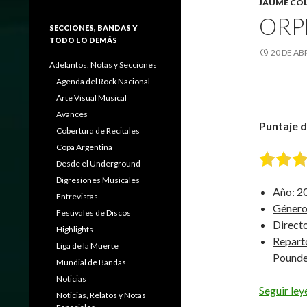
JAUME COL
ORP
SECCIONES, BANDAS Y
TODO LO DEMÁS
20 DE AB
Adelantos, Notas y Secciones
Agenda del Rock Nacional
Arte Visual Musical
Avances
Puntaje de
Cobertura de Recitales
Copa Argentina
Desde el Underground
Digresiones Musicales
Año:
2
Entrevistas
Género
Festivales de Discos
Directo
Highlights
Repart
Liga de la Muerte
Pounde
Mundial de Bandas
Noticias
Seguir le
Noticias, Relatos y Notas