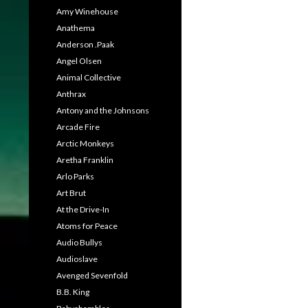
Amy Winehouse
Anathema
Anderson .Paak
Angel Olsen
Animal Collective
Anthrax
Antony and the Johnsons
Arcade Fire
Arctic Monkeys
Aretha Franklin
Arlo Parks
Art Brut
At the Drive-In
Atoms for Peace
Audio Bullys
Audioslave
Avenged Sevenfold
B.B. King