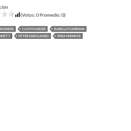
ción
(Votos:
0
Promedio:
0
)
ENGINEER
CCH POUNDER
ISABELLE FUHRMAN
ENNETT
PETER SARSGAARD
VERA FARMIGA