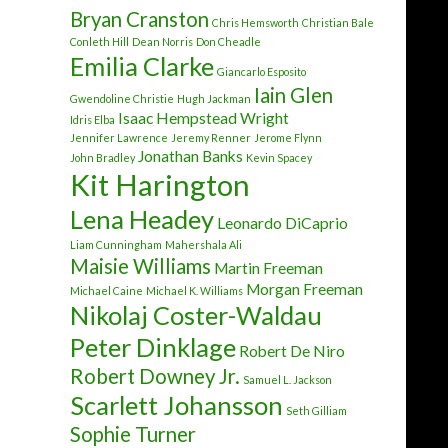
Bryan Cranston
Chris Hemsworth
Christian Bale
Conleth Hill
Dean Norris
Don Cheadle
Emilia Clarke
Giancarlo Esposito
Iain Glen
Gwendoline Christie
Hugh Jackman
Isaac Hempstead Wright
Idris Elba
Jennifer Lawrence
Jeremy Renner
Jerome Flynn
Jonathan Banks
John Bradley
Kevin Spacey
Kit Harington
Lena Headey
Leonardo DiCaprio
Liam Cunningham
Mahershala Ali
Maisie Williams
Martin Freeman
Morgan Freeman
Michael Caine
Michael K. Williams
Nikolaj Coster-Waldau
Peter Dinklage
Robert De Niro
Robert Downey Jr.
Samuel L. Jackson
Scarlett Johansson
Seth Gilliam
Sophie Turner