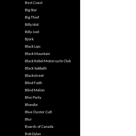
Best Coast
Big Star
Big Thief
Billy Idol
Billy Joel
Björk
Black Lips
Black Mountain
Black Rebel Motorcycle Club
Black Sabbath
Blackstreet
Blind Faith
Blind Melon
Bloc Party
Blondie
Blue Öyster Cult
Blur
Boards of Canada
Bob Dylan