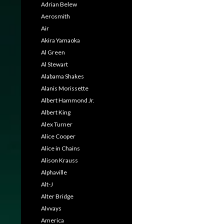
Adrian Belew
Aerosmith
Air
Akira Yamaoka
Al Green
Al Stewart
Alabama Shakes
Alanis Morissette
Albert Hammond Jr.
Albert King
Alex Turner
Alice Cooper
Alice in Chains
Alison Krauss
Alphaville
Alt-J
Alter Bridge
Alvvays
America