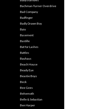
Babyshambles
Bachman-Turner Overdrive
Bad Company
Badfinger
Badly Drawn Boy
Baio
Basement
Bastille
Bat for Lashes
Battles
Bauhaus
Beach House
Beady Eye
Beastie Boys
Beck
Bee Gees
Behemoth
Belle & Sebastian
Ben Harper