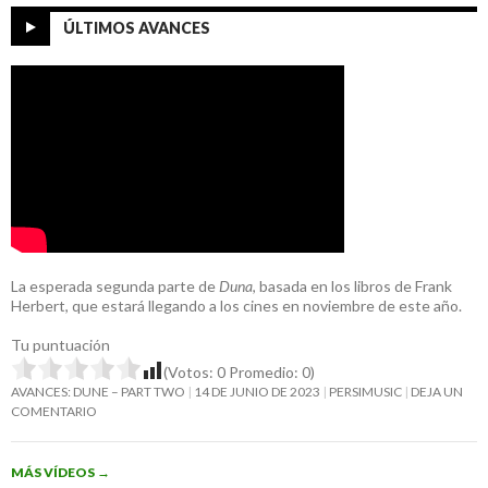
ÚLTIMOS AVANCES
La esperada segunda parte de
Duna
, basada en los libros de Frank
Herbert, que estará llegando a los cines en noviembre de este año.
Tu puntuación
(Votos:
0
Promedio:
0
)
AVANCES: DUNE – PART TWO
14 DE JUNIO DE 2023
PERSIMUSIC
DEJA UN
COMENTARIO
MÁS VÍDEOS
→