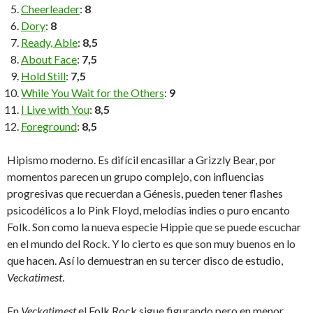
Cheerleader
:
8
Dory
:
8
Ready, Able
:
8,5
About Face
:
7,5
Hold Still
:
7,5
While You Wait for the Others
:
9
I Live with You
:
8,5
Foreground
:
8,5
Hipismo moderno. Es difícil encasillar a Grizzly Bear, por
momentos parecen un grupo complejo, con influencias
progresivas que recuerdan a Génesis, pueden tener flashes
psicodélicos a lo Pink Floyd, melodías indies o puro encanto
Folk. Son como la nueva especie Hippie que se puede escuchar
en el mundo del Rock. Y lo cierto es que son muy buenos en lo
que hacen. Así lo demuestran en su tercer disco de estudio,
Veckatimest
.
En
Veckatimest
el Folk Rock sigue figurando pero en menor