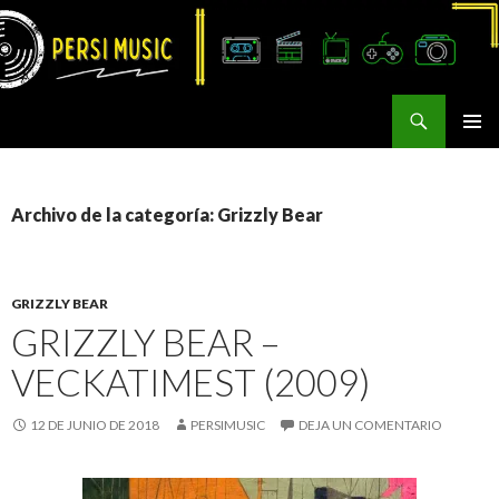
Buscar
Persi Music
SALTAR
MENÚ
AL
PRINCI
CONTENIDO
Archivo de la categoría: Grizzly Bear
GRIZZLY BEAR
GRIZZLY BEAR –
VECKATIMEST (2009)
12 DE JUNIO DE 2018
PERSIMUSIC
DEJA UN COMENTARIO