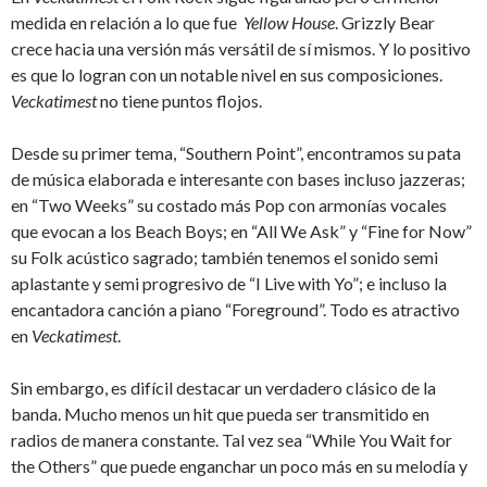
medida en relación a lo que fue
Yellow House
. Grizzly Bear
crece hacia una versión más versátil de sí mismos. Y lo positivo
es que lo logran con un notable nivel en sus composiciones.
Veckatimest
no tiene puntos flojos.
Desde su primer tema, “Southern Point”, encontramos su pata
de música elaborada e interesante con bases incluso jazzeras;
en “Two Weeks” su costado más Pop con armonías vocales
que evocan a los Beach Boys; en “All We Ask” y “Fine for Now”
su Folk acústico sagrado; también tenemos el sonido semi
aplastante y semi progresivo de “I Live with Yo”; e incluso la
encantadora canción a piano “Foreground”. Todo es atractivo
en
Veckatimest
.
Sin embargo, es difícil destacar un verdadero clásico de la
banda. Mucho menos un hit que pueda ser transmitido en
radios de manera constante. Tal vez sea “While You Wait for
the Others” que puede enganchar un poco más en su melodía y