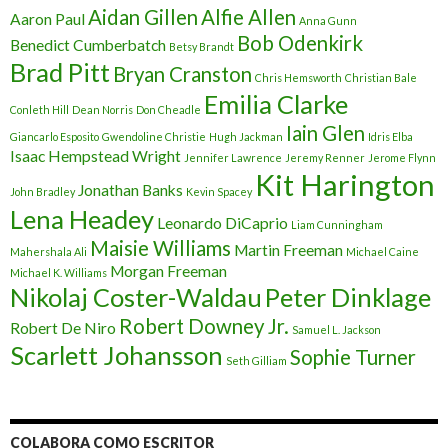
Aidan Gillen
Alfie Allen
Aaron Paul
Anna Gunn
Bob Odenkirk
Benedict Cumberbatch
Betsy Brandt
Brad Pitt
Bryan Cranston
Chris Hemsworth
Christian Bale
Emilia Clarke
Conleth Hill
Dean Norris
Don Cheadle
Iain Glen
Giancarlo Esposito
Gwendoline Christie
Hugh Jackman
Idris Elba
Isaac Hempstead Wright
Jennifer Lawrence
Jeremy Renner
Jerome Flynn
Kit Harington
Jonathan Banks
John Bradley
Kevin Spacey
Lena Headey
Leonardo DiCaprio
Liam Cunningham
Maisie Williams
Martin Freeman
Mahershala Ali
Michael Caine
Morgan Freeman
Michael K. Williams
Nikolaj Coster-Waldau
Peter Dinklage
Robert Downey Jr.
Robert De Niro
Samuel L. Jackson
Scarlett Johansson
Sophie Turner
Seth Gilliam
COLABORA COMO ESCRITOR