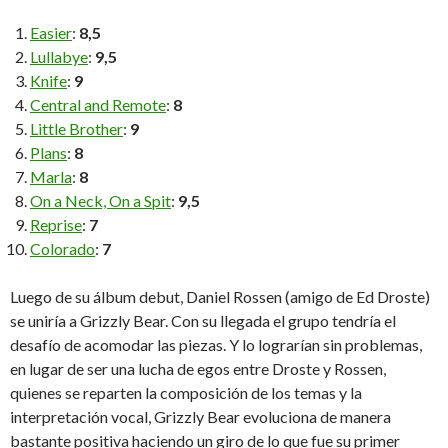
Easier
:
8,5
Lullabye
:
9,5
Knife
:
9
Central and Remote
:
8
Little Brother
:
9
Plans
:
8
Marla
:
8
On a Neck, On a Spit
:
9,5
Reprise
:
7
Colorado
:
7
Luego de su álbum debut, Daniel Rossen (amigo de Ed Droste)
se uniría a Grizzly Bear. Con su llegada el grupo tendría el
desafío de acomodar las piezas. Y lo lograrían sin problemas,
en lugar de ser una lucha de egos entre Droste y Rossen,
quienes se reparten la composición de los temas y la
interpretación vocal, Grizzly Bear evoluciona de manera
bastante positiva haciendo un giro de lo que fue su primer