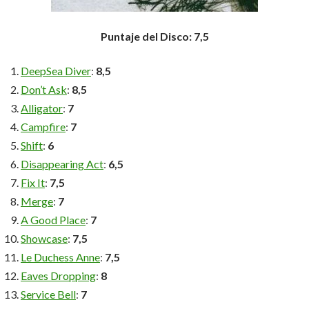
Puntaje del Disco: 7,5
DeepSea Diver
:
8,5
Don’t Ask
:
8,5
Alligator
:
7
Campfire
:
7
Shift
:
6
Disappearing Act
:
6,5
Fix It
:
7,5
Merge
:
7
A Good Place
:
7
Showcase
:
7,5
Le Duchess Anne
:
7,5
Eaves Dropping
:
8
Service Bell
:
7