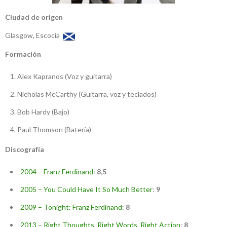
Ciudad de origen
Glasgow, Escocia
Formación
Alex Kapranos (Voz y guitarra)
Nicholas McCarthy (Guitarra, voz y teclados)
Bob Hardy (Bajo)
Paul Thomson (Batería)
Discografía
2004 – Franz Ferdinand
:
8,5
2005 – You Could Have It So Much Better
:
9
2009 – Tonight: Franz Ferdinand
:
8
2013 – Right Thoughts, Right Words, Right Action
:
8