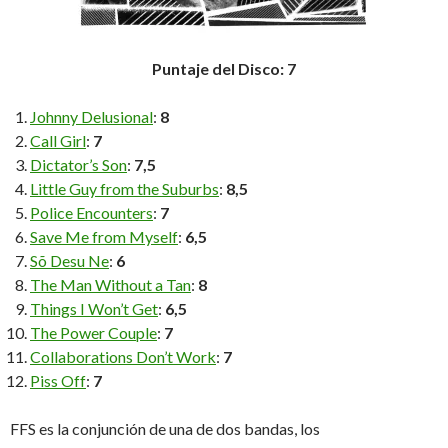
Puntaje del Disco: 7
Johnny Delusional
:
8
Call Girl
:
7
Dictator’s Son
:
7,5
Little Guy from the Suburbs
:
8,5
Police Encounters
:
7
Save Me from Myself
:
6,5
Sõ Desu Ne
:
6
The Man Without a Tan
:
8
Things I Won’t Get
:
6,5
The Power Couple
:
7
Collaborations Don’t Work
:
7
Piss Off
:
7
FFS es la conjunción de una de dos bandas, los