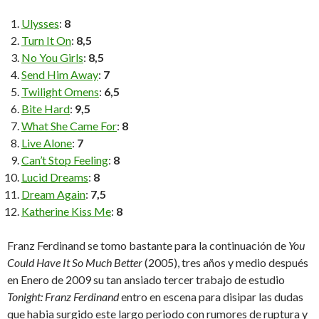
Ulysses
:
8
Turn It On
:
8,5
No You Girls
:
8,5
Send Him Away
:
7
Twilight Omens
:
6,5
Bite Hard
:
9,5
What She Came For
:
8
Live Alone
:
7
Can’t Stop Feeling
:
8
Lucid Dreams
:
8
Dream Again
:
7,5
Katherine Kiss Me
:
8
Franz Ferdinand se tomo bastante para la continuación de
You
Could Have It So Much Better
(2005), tres años y medio después
en Enero de 2009 su tan ansiado tercer trabajo de estudio
Tonight: Franz Ferdinand
entro en escena para disipar las dudas
que habia surgido este largo periodo con rumores de ruptura y