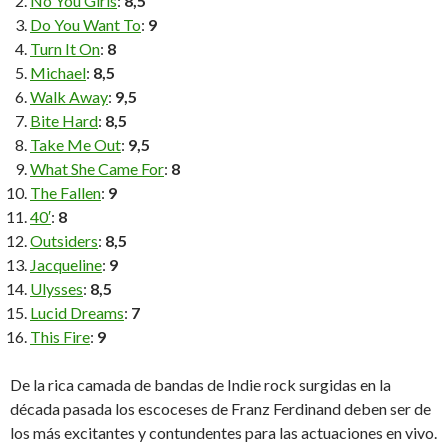
No You Girls
:
8,5
Do You Want To
:
9
Turn It On
:
8
Michael
:
8,5
Walk Away
:
9,5
Bite Hard
:
8,5
Take Me Out
:
9,5
What She Came For
:
8
The Fallen
:
9
40′
:
8
Outsiders
:
8,5
Jacqueline
:
9
Ulysses
:
8,5
Lucid Dreams
:
7
This Fire
:
9
De la rica camada de bandas de Indie rock surgidas en la
década pasada los escoceses de Franz Ferdinand deben ser de
los más excitantes y contundentes para las actuaciones en vivo.