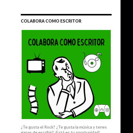
COLABORA COMO ESCRITOR
¿Te gusta el Rock? ¿Te gusta la música y tenes
ganas de escribir? ¡Está es tu oportunidad!