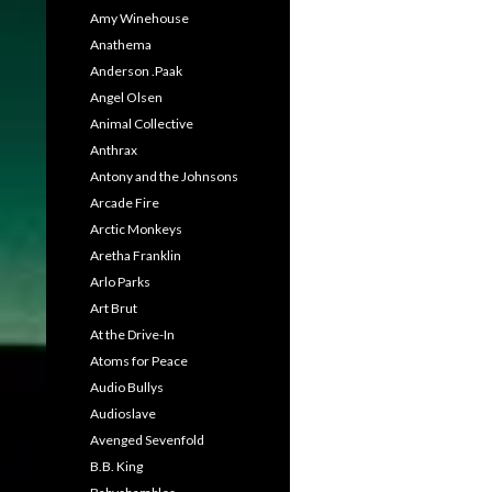
Amy Winehouse
Anathema
Anderson .Paak
Angel Olsen
Animal Collective
Anthrax
Antony and the Johnsons
Arcade Fire
Arctic Monkeys
Aretha Franklin
Arlo Parks
Art Brut
At the Drive-In
Atoms for Peace
Audio Bullys
Audioslave
Avenged Sevenfold
B.B. King