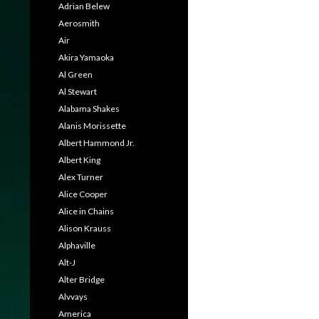
Adrian Belew
Aerosmith
Air
Akira Yamaoka
Al Green
Al Stewart
Alabama Shakes
Alanis Morissette
Albert Hammond Jr.
Albert King
Alex Turner
Alice Cooper
Alice in Chains
Alison Krauss
Alphaville
Alt-J
Alter Bridge
Alvvays
America