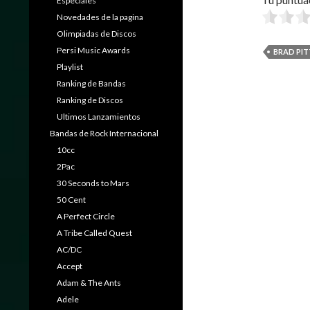
Especiales
Novedades de la pagina
Olimpiadas de Discos
Persi Music Awards
BRAD PIT
Playlist
Ranking de Bandas
Ranking de Discos
Ultimos Lanzamientos
Bandas de Rock Internacional
10cc
2Pac
30 Seconds to Mars
50 Cent
A Perfect Circle
A Tribe Called Quest
AC/DC
Accept
Adam & The Ants
Adele