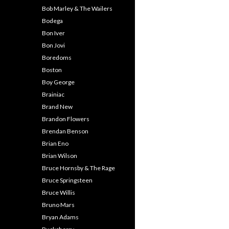
Bob Marley & The Wailers
Bodega
Bon Iver
Bon Jovi
Boredoms
Boston
Boy George
Brainiac
Brand New
Brandon Flowers
Brendan Benson
Brian Eno
Brian Wilson
Bruce Hornsby & The Rage
Bruce Springsteen
Bruce Willis
Bruno Mars
Bryan Adams