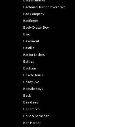
Babyshambles
Bachman-Turner Overdrive
Bad Company
Badfinger
Badly Drawn Boy
Baio
Basement
Bastille
Bat for Lashes
Battles
Bauhaus
Beach House
Beady Eye
Beastie Boys
Beck
Bee Gees
Behemoth
Belle & Sebastian
Ben Harper