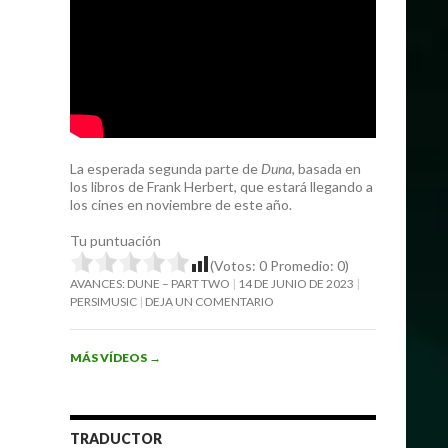
La esperada segunda parte de
Duna
, basada en
los libros de Frank Herbert, que estará llegando a
los cines en noviembre de este año.
Tu puntuación
(Votos:
0
Promedio:
0
)
AVANCES: DUNE – PART TWO
14 DE JUNIO DE 2023
PERSIMUSIC
DEJA UN COMENTARIO
MÁS VÍDEOS
→
TRADUCTOR