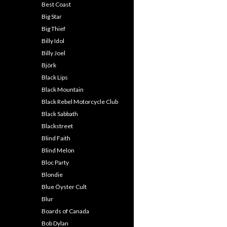
Best Coast
Big Star
Big Thief
Billy Idol
Billy Joel
Björk
Black Lips
Black Mountain
Black Rebel Motorcycle Club
Black Sabbath
Blackstreet
Blind Faith
Blind Melon
Bloc Party
Blondie
Blue Öyster Cult
Blur
Boards of Canada
Bob Dylan