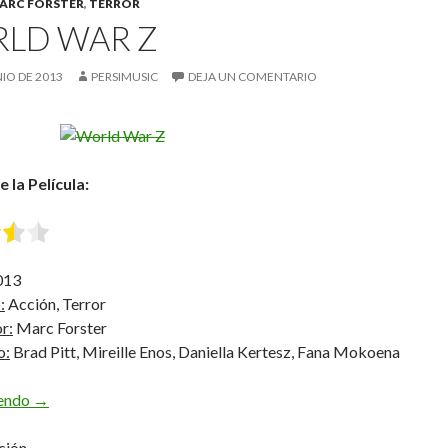
ARC FORSTER
,
TERROR
LD WAR Z
NIO DE 2013
PERSIMUSIC
DEJA UN COMENTARIO
 la Película:
013
:
Acción, Terror
r:
Marc Forster
o:
Brad Pitt, Mireille Enos, Daniella Kertesz, Fana Mokoena
World War Z
yendo
→
ción