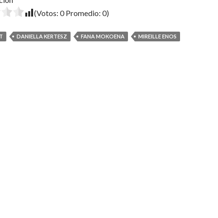
(Votos:
0
Promedio:
0
)
T
DANIELLA KERTESZ
FANA MOKOENA
MIREILLE ENOS