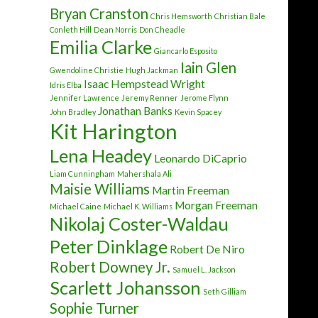
Bryan Cranston
Chris Hemsworth
Christian Bale
Conleth Hill
Dean Norris
Don Cheadle
Emilia Clarke
Giancarlo Esposito
Iain Glen
Gwendoline Christie
Hugh Jackman
Isaac Hempstead Wright
Idris Elba
Jennifer Lawrence
Jeremy Renner
Jerome Flynn
Jonathan Banks
John Bradley
Kevin Spacey
Kit Harington
Lena Headey
Leonardo DiCaprio
Liam Cunningham
Mahershala Ali
Maisie Williams
Martin Freeman
Morgan Freeman
Michael Caine
Michael K. Williams
Nikolaj Coster-Waldau
Peter Dinklage
Robert De Niro
Robert Downey Jr.
Samuel L. Jackson
Scarlett Johansson
Seth Gilliam
Sophie Turner