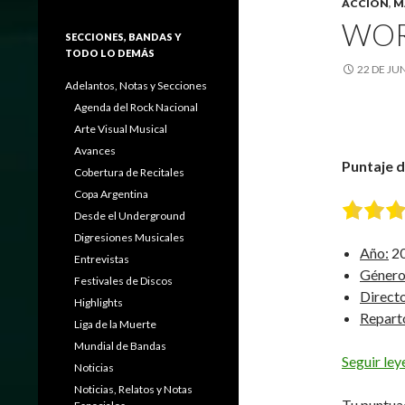
ACCIÓN
,
M
WOR
SECCIONES, BANDAS Y
TODO LO DEMÁS
22 DE JU
Adelantos, Notas y Secciones
Agenda del Rock Nacional
Arte Visual Musical
Avances
Puntaje de
Cobertura de Recitales
Copa Argentina
Desde el Underground
Digresiones Musicales
Año:
2
Entrevistas
Género
Festivales de Discos
Directo
Highlights
Repart
Liga de la Muerte
Mundial de Bandas
Seguir le
Noticias
Noticias, Relatos y Notas
Tu puntua