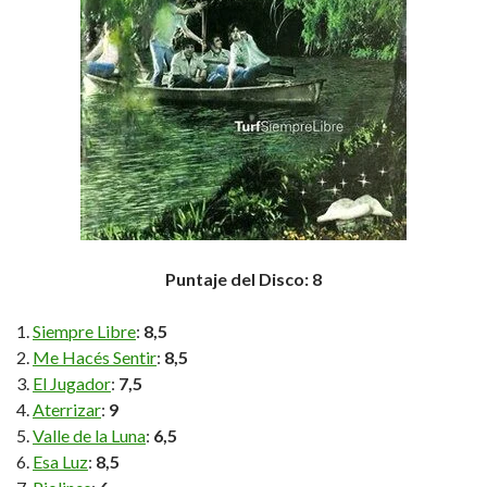
Puntaje del Disco: 8
Siempre Libre
:
8,5
Me Hacés Sentir
:
8,5
El Jugador
:
7,5
Aterrizar
:
9
Valle de la Luna
:
6,5
Esa Luz
:
8,5