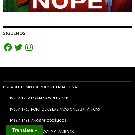
SÍGUENOS
Facebook
Twitter
Instagram
LÍNEA DEL TIEMPO DE ROCK INTERNACIONAL
1950 A 1959: LOS INICIOS DEL ROCK
1960 A 1965: POP, FOLK Y LAS INVASIONES BRITÁNICAS
1966 A 1968: AÑOS PSICODÉLICOS
Translate »
1969 A 1972: HARDROCK Y GLAMROCK