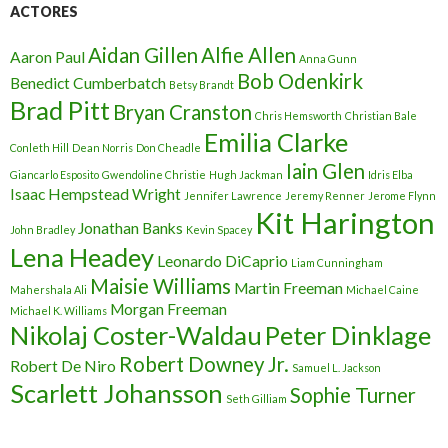
ACTORES
Aidan Gillen
Alfie Allen
Aaron Paul
Anna Gunn
Bob Odenkirk
Benedict Cumberbatch
Betsy Brandt
Brad Pitt
Bryan Cranston
Chris Hemsworth
Christian Bale
Emilia Clarke
Conleth Hill
Dean Norris
Don Cheadle
Iain Glen
Giancarlo Esposito
Gwendoline Christie
Hugh Jackman
Idris Elba
Isaac Hempstead Wright
Jennifer Lawrence
Jeremy Renner
Jerome Flynn
Kit Harington
Jonathan Banks
John Bradley
Kevin Spacey
Lena Headey
Leonardo DiCaprio
Liam Cunningham
Maisie Williams
Martin Freeman
Mahershala Ali
Michael Caine
Morgan Freeman
Michael K. Williams
Nikolaj Coster-Waldau
Peter Dinklage
Robert Downey Jr.
Robert De Niro
Samuel L. Jackson
Scarlett Johansson
Sophie Turner
Seth Gilliam