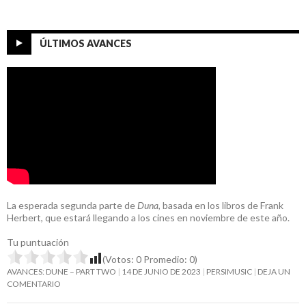
ÚLTIMOS AVANCES
La esperada segunda parte de
Duna
, basada en los libros de Frank
Herbert, que estará llegando a los cines en noviembre de este año.
Tu puntuación
(Votos:
0
Promedio:
0
)
AVANCES: DUNE – PART TWO
14 DE JUNIO DE 2023
PERSIMUSIC
DEJA UN
COMENTARIO