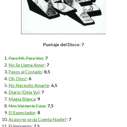
Puntaje del Disco: 7
Para Mi, Para Vos
:
7
No Se Llama Amor
:
7
Pasos al Costado
:
8,5
Oh, Dios!
:
6
No Necesito Amarte
:
6,5
Diario (Deja Vu)
:
7
Magia Blanca
:
9
Nos Vacían la Casa
:
7,5
El Espectador
:
8
Acaso no se da Cuenta Nadie?
:
7
El Impuesto:
7,5