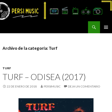
Buscar
Persi Music
SALTAR
MENÚ
AL
PRINCI
CONTENIDO
Archivo de la categoría: Turf
TURF
TURF – ODISEA (2017)
22 DE ENERO DE 2018
PERSIMUSIC
DEJA UN COMENTARIO