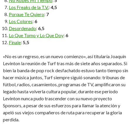
No Robes Mi Tiempo
:
5
Los Freaks de la T.V.
:
4,5
Porque Te Quiero
:
7
Los Colores
:
6
Desordenado
:
6,5
Lo Que Tomo y Lo Que Doy
:
6
Finale
:
5,5
«No es un regreso, es un nuevo comienzo», así titularía Joaquín
Levinton la reunión de Turf tras más de siete años separados. Si
bien la banda de pop rock desfachatdo estuvo tanto tiempo sin
hacer música juntos, Turf siempre siguió sonando: tribunas de
fútbol, radios, casamientos, programas de TV, amplificaron su
legado hasta volverla cultura popular, durante ese período
Levinton nunca pudo trascender con su nuevo proyecto
Sponsors, a pesar de sus esfuerzos para llamar la atención y
apeló sus viejos compañeros de ruta para recuperar la gloria
perdida.