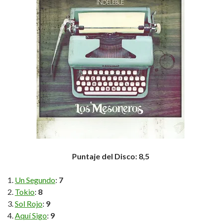
Puntaje del Disco: 8,5
Un Segundo
:
7
Tokio
:
8
Sol Rojo
:
9
Aquí Sigo
:
9