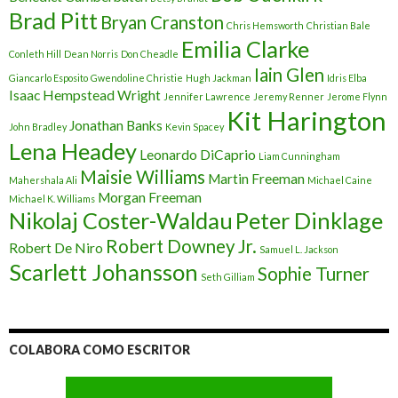
Brad Pitt
Bryan Cranston
Chris Hemsworth
Christian Bale
Emilia Clarke
Conleth Hill
Dean Norris
Don Cheadle
Iain Glen
Giancarlo Esposito
Gwendoline Christie
Hugh Jackman
Idris Elba
Isaac Hempstead Wright
Jennifer Lawrence
Jeremy Renner
Jerome Flynn
Kit Harington
Jonathan Banks
John Bradley
Kevin Spacey
Lena Headey
Leonardo DiCaprio
Liam Cunningham
Maisie Williams
Martin Freeman
Mahershala Ali
Michael Caine
Morgan Freeman
Michael K. Williams
Nikolaj Coster-Waldau
Peter Dinklage
Robert Downey Jr.
Robert De Niro
Samuel L. Jackson
Scarlett Johansson
Sophie Turner
Seth Gilliam
COLABORA COMO ESCRITOR