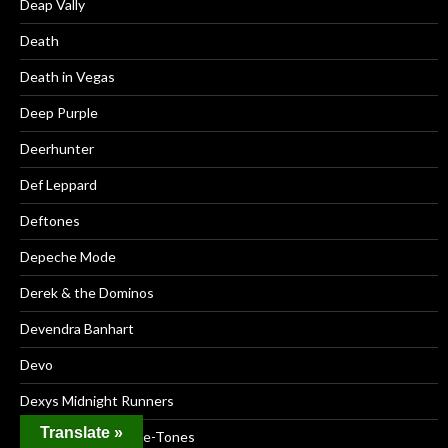
Deap Vally
Death
Death in Vegas
Deep Purple
Deerhunter
Def Leppard
Deftones
Depeche Mode
Derek & the Dominos
Devendra Banhart
Devo
Dexys Midnight Runners
Translate »
Dick Dale & The Dale-Tones