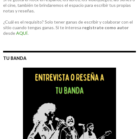
el cine, también te brindaremos el espacio para escribir tus propias
notas y reseñas.
¿Cuál es el requisito? Solo tener ganas de escribir y colaborar con el
sitio cuando tengas ganas. Si te interesa
registrate como autor
desde
AQUÍ
.
TU BANDA