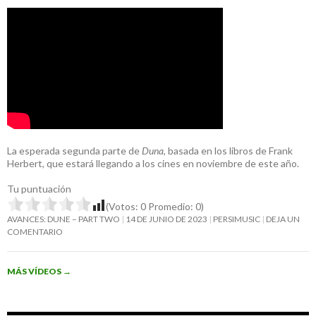
La esperada segunda parte de
Duna
, basada en los libros de Frank
Herbert, que estará llegando a los cines en noviembre de este año.
Tu puntuación
(Votos:
0
Promedio:
0
)
AVANCES: DUNE – PART TWO
14 DE JUNIO DE 2023
PERSIMUSIC
DEJA UN
COMENTARIO
MÁS VÍDEOS
→