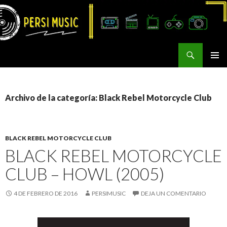
Buscar
Persi Music
SALTAR
MENÚ
AL
PRINCI
CONTENIDO
Archivo de la categoría: Black Rebel Motorcycle Club
BLACK REBEL MOTORCYCLE CLUB
BLACK REBEL MOTORCYCLE
CLUB – HOWL (2005)
4 DE FEBRERO DE 2016
PERSIMUSIC
DEJA UN COMENTARIO