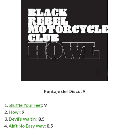
Puntaje del Disco: 9
Shuffle Your Feet
:
9
Howl
:
9
Devil’s Waitin’
:
8,5
Ain’t No Easy Way
:
8,5