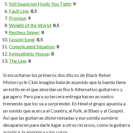
Still Suspicion Holds You Tight
:
9
Fault Line
:
8,5
Promise
:
9
Weight of the World
:
8,5
Restless Sinner
:
8
Gospel Song
:
8,5
Complicated Situation
:
8
Sympathetic Noose
:
8
The Line
:
8
Si escucharon los primeros dos discos de Black Rebel
Motorcycle Club imagino habrán asumido que la banda tiene
un estilo en el que abordan un Rock Alternativo guitarrero y
garagero. Pero para su tercera entrega hacen un vuelco
tremendo que los va a sorprender. En
Howl
el grupo apuesta a
un sonido que acerca al Country, al Folk, al Blues y al Gospel.
Así que las guitarras distorsionadas y ese sonido sombrío
desaparecen para darle lugar a otros recursos, como la guitarra
acústica, la armónica y los coros.