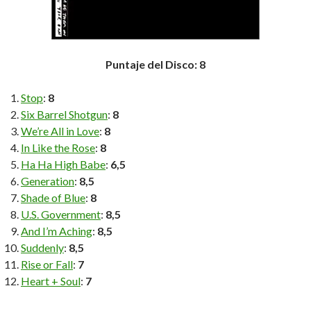
Puntaje del Disco: 8
Stop
:
8
Six Barrel Shotgun
:
8
We’re All in Love
:
8
In Like the Rose
:
8
Ha Ha High Babe
:
6,5
Generation
:
8,5
Shade of Blue
:
8
U.S. Government
:
8,5
And I’m Aching
:
8,5
Suddenly
:
8,5
Rise or Fall
:
7
Heart + Soul
:
7