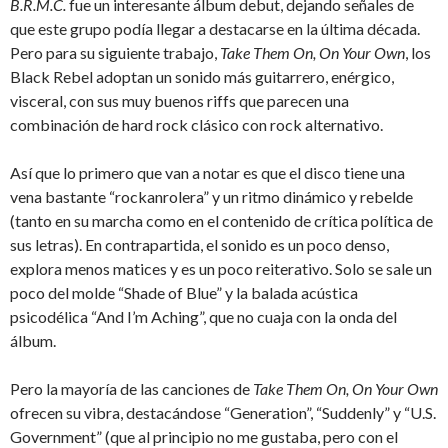
B.R.M.C.
fue un interesante álbum debut, dejando señales de
que este grupo podía llegar a destacarse en la última década.
Pero para su siguiente trabajo,
Take Them On, On Your Own
, los
Black Rebel adoptan un sonido más guitarrero, enérgico,
visceral, con sus muy buenos riffs que parecen una
combinación de hard rock clásico con rock alternativo.
Así que lo primero que van a notar es que el disco tiene una
vena bastante “rockanrolera” y un ritmo dinámico y rebelde
(tanto en su marcha como en el contenido de crítica política de
sus letras). En contrapartida, el sonido es un poco denso,
explora menos matices y es un poco reiterativo. Solo se sale un
poco del molde “Shade of Blue” y la balada acústica
psicodélica “And I’m Aching”, que no cuaja con la onda del
álbum.
Pero la mayoría de las canciones de
Take Them On, On Your Own
ofrecen su vibra, destacándose “Generation”, “Suddenly” y “U.S.
Government” (que al principio no me gustaba, pero con el