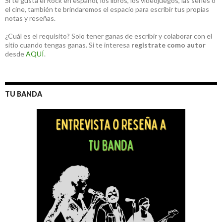
Si te gusta el Rock en español, los libros, los videojuegos, las series o
el cine, también te brindaremos el espacio para escribir tus propias
notas y reseñas.
¿Cuál es el requisito? Solo tener ganas de escribir y colaborar con el
sitio cuando tengas ganas. Si te interesa
registrate como autor
desde
AQUÍ
.
TU BANDA