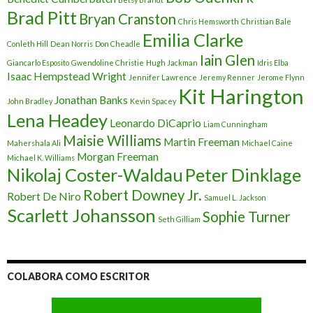
Brad Pitt
Bryan Cranston
Chris Hemsworth
Christian Bale
Emilia Clarke
Conleth Hill
Dean Norris
Don Cheadle
Iain Glen
Giancarlo Esposito
Gwendoline Christie
Hugh Jackman
Idris Elba
Isaac Hempstead Wright
Jennifer Lawrence
Jeremy Renner
Jerome Flynn
Kit Harington
Jonathan Banks
John Bradley
Kevin Spacey
Lena Headey
Leonardo DiCaprio
Liam Cunningham
Maisie Williams
Martin Freeman
Mahershala Ali
Michael Caine
Morgan Freeman
Michael K. Williams
Nikolaj Coster-Waldau
Peter Dinklage
Robert Downey Jr.
Robert De Niro
Samuel L. Jackson
Scarlett Johansson
Sophie Turner
Seth Gilliam
COLABORA COMO ESCRITOR