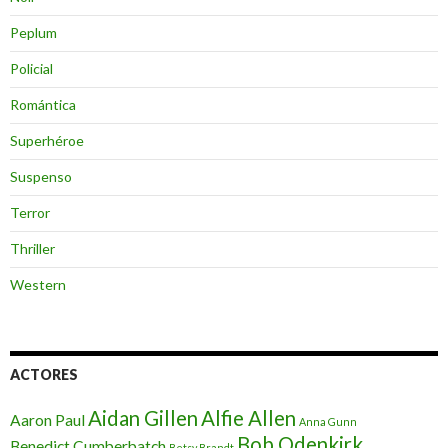
Peplum
Policial
Romántica
Superhéroe
Suspenso
Terror
Thriller
Western
ACTORES
Aidan Gillen
Alfie Allen
Aaron Paul
Anna Gunn
Bob Odenkirk
Benedict Cumberbatch
Betsy Brandt