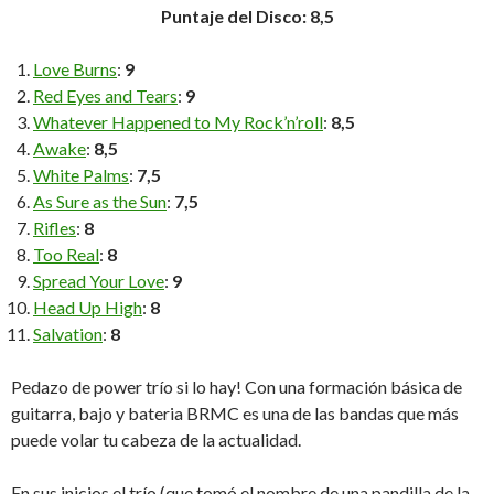
Puntaje del Disco: 8,5
Love Burns
:
9
Red Eyes and Tears
:
9
Whatever Happened to My Rock’n’roll
:
8,5
Awake
:
8,5
White Palms
:
7,5
As Sure as the Sun
:
7,5
Rifles
:
8
Too Real
:
8
Spread Your Love
:
9
Head Up High
:
8
Salvation
:
8
Pedazo de power trío si lo hay! Con una formación básica de
guitarra, bajo y bateria BRMC es una de las bandas que más
puede volar tu cabeza de la actualidad.
En sus inicios el trío (que tomó el nombre de una pandilla de la