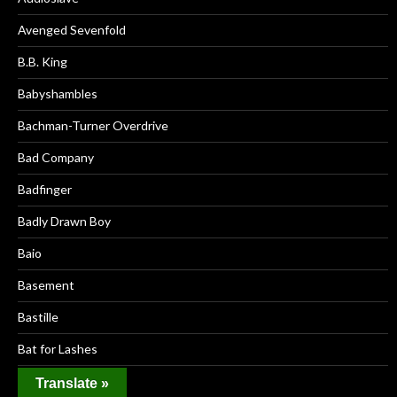
Avenged Sevenfold
B.B. King
Babyshambles
Bachman-Turner Overdrive
Bad Company
Badfinger
Badly Drawn Boy
Baio
Basement
Bastille
Bat for Lashes
Battles
Translate »