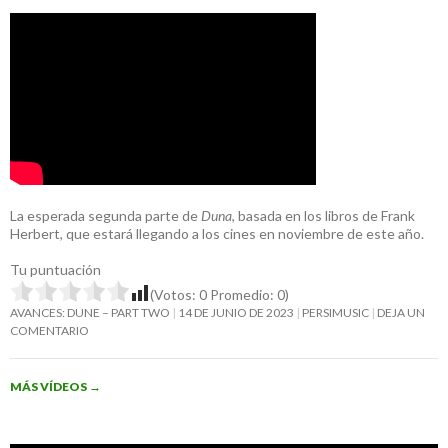
La esperada segunda parte de
Duna
, basada en los libros de Frank
Herbert, que estará llegando a los cines en noviembre de este año.
Tu puntuación
(Votos:
0
Promedio:
0
)
AVANCES: DUNE – PART TWO
14 DE JUNIO DE 2023
PERSIMUSIC
DEJA UN
COMENTARIO
MÁS VÍDEOS
→