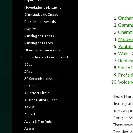
Especiales
Novedades de la pagina
Olimpiadas de Discos
Orpha
Persi Music Awards
Gamma
Playlist
Chemtr
Ranking de Bandas
Modern
Ranking de Discos
Youthl
Ultimos Lanzamientos
Walls
:
Bandas de Rock Internacional
Replic
10cc
Soul of
2Pac
Profani
30 Seconds to Mars
Volcan
50 Cent
A Perfect Circle
Beck Hans
A Tribe Called Quest
discográf
AC/DC
fuerzas p
Accept
Danger Mo
Adam & The Ants
Elsewhere
Adele
Gorillaz, e