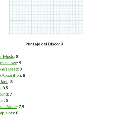
Puntaje del Disco: 8
or Music
:
8
’m in Love
:
9
one’s Dead
:
9
e Apparition
:
8
 Jane
:
8
a
:
8,5
ound
:
7
tar
:
8
ce Alone
:
7,5
plaints
:
8