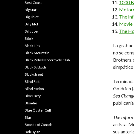
1000 
Best Coast
Motor
Big Star
The In
Big Thief
Movie
Billy Idol
The Ho
Billy Joel
Björk
La grabac
Black Lips
no se com
Black Mountain
Brothers, 
Black Rebel Motorcycle Club
simpátic
Black Sabbath
Blackstreet
Terminada 
Blind Faith
Goldrich 
Blind Melon
Sea Chang
Bloc Party
publicarí
Blondie
Blue Öyster Cult
The Inform
Blur
artista. M
Boards of Canada
sus anteri
Bob Dylan