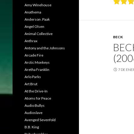
Amy Winehouse
Anathema
Anderson .Paak
Angel Olsen
Animal Collective
BECK
Anthrax
BEC
Antony and the Johnsons
(200
Arcade Fire
Arctic Monkeys
Aretha Franklin
7 DE ENE
Arlo Parks
Art Brut
At the Drive-In
Atoms for Peace
Audio Bullys
Audioslave
Avenged Sevenfold
B.B. King