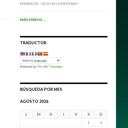
PERSIMUSIC
DEJA UN COMENTARIO
MÁS VÍDEOS
→
TRADUCTOR
Powered by
Translate
BÚSQUEDA POR MES
AGOSTO 2026
L
M
X
J
V
S
D
1
2