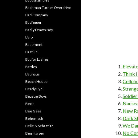
Babyshambles
Bachman-Turner Overdrive
Bad Company
Badfinger
Badly Drawn Boy
Baio
Basement
Bastille
Bat for Lashes
Elevat
Battles
Think I
Bauhaus
Cellph
Beach House
Strang
Beady Eye
Soldier
Beastie Boys
Nause
Beck
New R
Bee Gees
Dark S
Behemoth
We Dan
Belle & Sebastian
No Com
Ben Harper