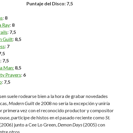
Puntaje del Disco: 7,5
ns
:
8
 Ray
:
8
ails
:
7,5
 Guilt
:
8,5
ess
:
7
7,5
a
:
7,5
 a Man:
8,5
ty Prayers
:
6
o
:
7,5
en suele rodearse bien a la hora de grabar novedades
icas,
Modern Guilt
de 2008 no sería la excepción y uniría
or primera vez con el reconocido productor y compositor
use, participe de histos en el pasado reciente como
St.
(2006) junto a Cee Lo Green,
Demon Days
(2005) con
ntre otros.