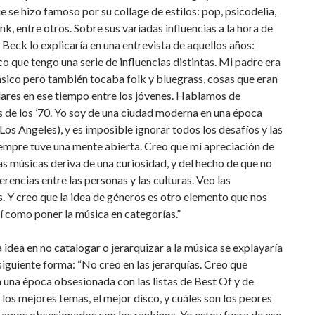
e se hizo famoso por su collage de estilos: pop, psicodelia,
unk, entre otros. Sobre sus variadas influencias a la hora de
eck lo explicaría en una entrevista de aquellos años:
 que tengo una serie de influencias distintas. Mi padre era
sico pero también tocaba folk y bluegrass, cosas que eran
ares en ese tiempo entre los jóvenes. Hablamos de
 de los ’70. Yo soy de una ciudad moderna en una época
os Angeles), y es imposible ignorar todos los desafíos y las
iempre tuve una mente abierta. Creo que mi apreciación de
tas músicas deriva de una curiosidad, y del hecho de que no
ferencias entre las personas y las culturas. Veo las
s. Y creo que la idea de géneros es otro elemento que nos
í como poner la música en categorías.”
 idea en no catalogar o jerarquizar a la música se explayaría
siguiente forma: “No creo en las jerarquías. Creo que
 una época obsesionada con las listas de Best Of y de
 los mejores temas, el mejor disco, y cuáles son los peores
tamos obsesionados con los rankings. Yo estoy fuera de eso.