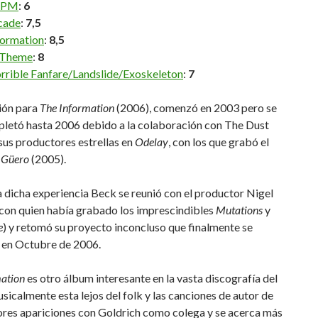
BPM
:
6
cade
:
7,5
formation
:
8,5
 Theme
:
8
rrible Fanfare/Landslide/Exoskeleton
:
7
ión para
The Information
(2006), comenzó en 2003 pero se
pletó hasta 2006 debido a la colaboración con The Dust
sus productores estrellas en
Odelay
, con los que grabó el
o
Güero
(2005).
dicha experiencia Beck se reunió con el productor Nigel
(con quien había grabado los imprescindibles
Mutations
y
e
) y retomó su proyecto inconcluso que finalmente se
a en Octubre de 2006.
ation
es otro álbum interesante en la vasta discografía del
usicalmente esta lejos del folk y las canciones de autor de
ores apariciones con Goldrich como colega y se acerca más