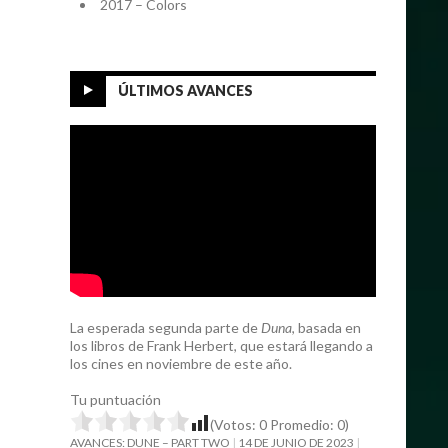
2017 – Colors
ÚLTIMOS AVANCES
La esperada segunda parte de
Duna
, basada en
los libros de Frank Herbert, que estará llegando a
los cines en noviembre de este año.
Tu puntuación
(Votos:
0
Promedio:
0
)
AVANCES: DUNE – PART TWO
14 DE JUNIO DE 2023