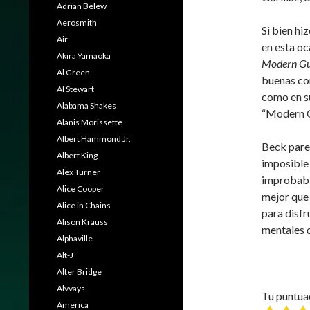
Adrian Belew
Aerosmith
Si bien hi
Air
en esta oc
Akira Yamaoka
Modern Gu
Al Green
buenas co
Al Stewart
como en s
Alabama Shakes
“Modern Gu
Alanis Morissette
Albert Hammond Jr.
Beck parec
Albert King
imposible 
Alex Turner
improbable
Alice Cooper
mejor que
Alice in Chains
para disfr
Alison Krauss
mentales 
Alphaville
Alt-J
Alter Bridge
Alvvays
Tu puntua
America