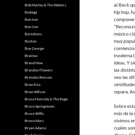
al Beck qu
Bob Marley & The Wailers
hip hop, f
Bodega
componer B
Bon Iver
“Reconozco
Bon Jovi
músico clá
Boredoms
muy popul
Boston
comienzos
Boy George
moderna (L
Brainiac
ideas. Y s
Brand New
las distin
Brandon Flowers
veo las di
Brendan Benson
similitude
Brian Eno
separa. As
Brian Wilson
Bruce Hornsby & The Rage
Sobre esta
Bruce Springsteen
más de la 
Bruce Willis
vivimos en
Bruno Mars
cuáles son
Bryan Adams
discos. Es