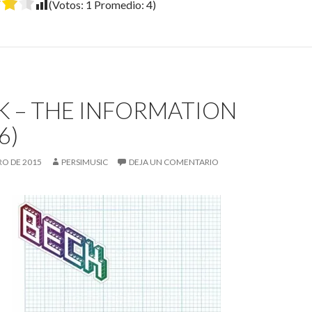
(Votos:
1
Promedio:
4
)
K – THE INFORMATION
6)
RO DE 2015
PERSIMUSIC
DEJA UN COMENTARIO