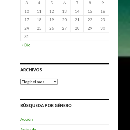
3
4
5
6
7
8
9
10
11
12
13
14
15
16
17
18
19
20
21
22
23
24
25
26
27
28
29
30
31
« Dic
ARCHIVOS
Archivos
BÚSQUEDA POR GÉNERO
Acción
Animada