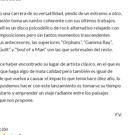
zo una carrera de su versatilidad, yendo de un extremo a otro,
asión toma un rumbo coherente con sus últimos trabajos.
ilt
es un disco psicodélico de rock alternativo relajado con
mposiciones pero sin tantos momentos trascendentes
us antecesores, las superiores “Orphans”, “Gamma Ray”,
ilt” y “Soul of a Man” son las que sobresalen del resto.
e haber encontrado su lugar de artista clásico, en el que es
que haga algo de mala calidad pero también es igual de
 que vuelva a causar el impacto que tenía hace diez año, lo
 podemos hacer con este lanzamiento es tomarse su tiempo
utarlo y emprender un viaje radiante entre los paisajes
que nos propone.
F.V.
ción