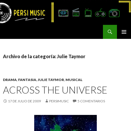
Buscar
Persi Music
SALTAR
MENÚ
AL
PRINCI
CONTENIDO
Archivo de la categoría: Julie Taymor
DRAMA
,
FANTASIA
,
JULIE TAYMOR
,
MUSICAL
ACROSS THE UNIVERSE
17 DE JULIO DE 2009
PERSIMUSIC
5 COMENTARIOS