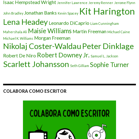
Isaac Hempstead Wright
Jennifer Lawrence
Jeremy Renner
Jerome Flynn
Kit Harington
Jonathan Banks
John Bradley
Kevin Spacey
Lena Headey
Leonardo DiCaprio
Liam Cunningham
Maisie Williams
Martin Freeman
Mahershala Ali
Michael Caine
Morgan Freeman
Michael K. Williams
Nikolaj Coster-Waldau
Peter Dinklage
Robert Downey Jr.
Robert De Niro
Samuel L. Jackson
Scarlett Johansson
Sophie Turner
Seth Gilliam
COLABORA COMO ESCRITOR