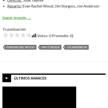
Director:
Julie Taymor
Reparto:
Evan Rachel Wood, Jim Sturgess, Joe Anderson
Across The Universe
Seguir leyendo
→
Tu puntuación
(Votos:
0
Promedio:
0
)
EVAN RACHEL WOOD
JIM STURGESS
JOE ANDERSON
ÚLTIMOS AVANCES