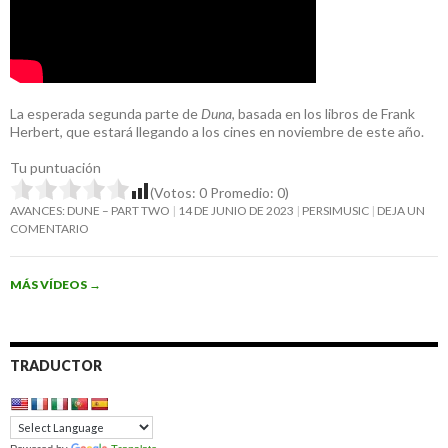
La esperada segunda parte de
Duna
, basada en los libros de Frank
Herbert, que estará llegando a los cines en noviembre de este año.
Tu puntuación
(Votos:
0
Promedio:
0
)
AVANCES: DUNE – PART TWO
14 DE JUNIO DE 2023
PERSIMUSIC
DEJA UN
COMENTARIO
MÁS VÍDEOS
→
TRADUCTOR