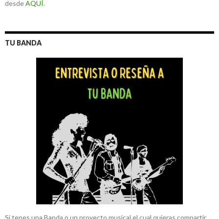
desde
AQUÍ
.
TU BANDA
Si tenes una Banda o un proyecto musical el cual quieras compartir,