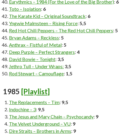
Eurythmics – 1984 (For the Love of the Big Brother)
:
6
Toto – Isolation
:
6
The Karate Kid – Original Soundtrack
:
6
Yngwie Malmsteen – Rising Force
:
5,5
Red Hot Chili Peppers – The Red Hot Chili Peppers
:
5
Bryan Adams – Reckless
:
5
Anthrax – Fistful of Metal
:
5
Deep Purple – Perfect Strangers
:
4
David Bowie – Tonight
:
3,5
Jethro Tull – Under Wraps:
3,5
Rod Stewart – Camouflage
:
1,5
1985
[Playlist]
The Replacements – Tim
:
9,5
Indochine – 3
:
9,5
The Jesus and Mary Chain – Psychocandy
:
9
The Velvet Underground – VU
:
9
Dire Straits – Brothers in Arms
:
9