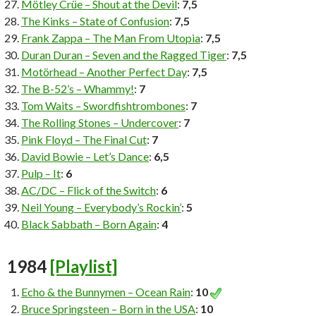
Mötley Crüe – Shout at the Devil
:
7,5
The Kinks – State of Confusion
:
7,5
Frank Zappa – The Man From Utopia
:
7,5
Duran Duran – Seven and the Ragged Tiger
:
7,5
Motörhead – Another Perfect Day
:
7,5
The B-52’s – Whammy!
:
7
Tom Waits – Swordfishtrombones
:
7
The Rolling Stones – Undercover
:
7
Pink Floyd – The Final Cut
:
7
David Bowie – Let’s Dance
:
6,5
Pulp – It
:
6
AC/DC – Flick of the Switch
:
6
Neil Young – Everybody’s Rockin’
:
5
Black Sabbath – Born Again
:
4
1984
[Playlist]
Echo & the Bunnymen – Ocean Rain
:
10
Bruce Springsteen – Born in the USA
:
10