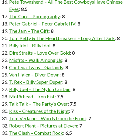
Pete Townshend – All The Best CowboysHave Chinese
Eyes
:
8,5
The Cure – Pornography
:
8
Peter Gabriel – Peter Gabriel IV
:
8
The Jam – The Gift
:
8
Tom Petty & The Heartbreakers – Long After Dark
:
8
Billy Idol – Billy Idol
:
8
Dire Straits – Love Over Gold
:
8
Misfits – Walk Among Us
:
8
Cocteua Twins – Garlands
:
8
Van Halen – Diver Down
:
8
T. Rex – Billy Super Duper
:
8
Billy Joel – The Nylon Curtain
:
8
Motörhead – Iron Fist
:
7,5
Talk Talk – The Party’s Over
:
7,5
Kiss – Creatures of the Night
:
7
Tom Verlaine – Words from the Front
:
7
Robert Plant – Pictures at Eleven
:
7
The Clash – Combat Rock
:
6,5