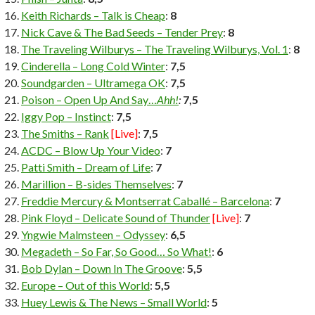
Keith Richards – Talk is Cheap
:
8
Nick Cave & The Bad Seeds – Tender Prey
:
8
The Traveling Wilburys – The Traveling Wilburys, Vol. 1
:
8
Cinderella – Long Cold Winter
:
7,5
Soundgarden – Ultramega OK
:
7,5
Poison – Open Up And Say…
Ahh!
:
7,5
Iggy Pop – Instinct
:
7,5
The Smiths – Rank
[Live]
:
7,5
ACDC – Blow Up Your Video
:
7
Patti Smith – Dream of Life
:
7
Marillion – B-sides Themselves
:
7
Freddie Mercury & Montserrat Caballé – Barcelona
:
7
Pink Floyd – Delicate Sound of Thunder
[Live]
:
7
Yngwie Malmsteen – Odyssey
:
6,5
Megadeth – So Far, So Good… So What!
:
6
Bob Dylan – Down In The Groove
:
5,5
Europe – Out of this World
:
5,5
Huey Lewis & The News – Small World
:
5