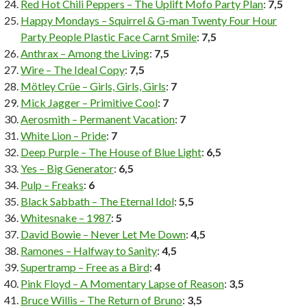
Red Hot Chili Peppers – The Uplift Mofo Party Plan
:
7,5
Happy Mondays – Squirrel & G-man Twenty Four Hour
Party People Plastic Face Carnt Smile
:
7,5
Anthrax – Among the Living
:
7,5
Wire – The Ideal Copy
:
7,5
Mötley Crüe – Girls, Girls, Girls
:
7
Mick Jagger – Primitive Cool
:
7
Aerosmith – Permanent Vacation
:
7
White Lion – Pride
:
7
Deep Purple – The House of Blue Light
:
6,5
Yes – Big Generator
:
6,5
Pulp – Freaks
:
6
Black Sabbath – The Eternal Idol
:
5,5
Whitesnake – 1987
:
5
David Bowie – Never Let Me Down
:
4,5
Ramones – Halfway to Sanity
:
4,5
Supertramp – Free as a Bird
:
4
Pink Floyd – A Momentary Lapse of Reason
:
3,5
Bruce Willis – The Return of Bruno
:
3,5