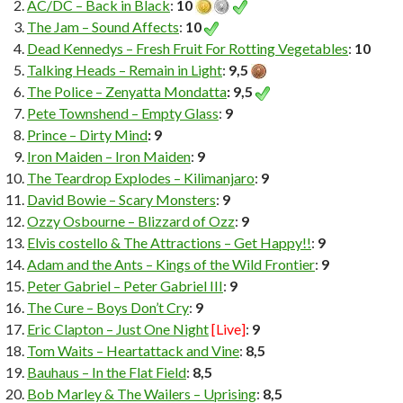
AC/DC – Back in Black
:
10
The Jam – Sound Affects
:
10
Dead Kennedys – Fresh Fruit For Rotting Vegetables
:
10
Talking Heads – Remain in Light
:
9,5
The Police – Zenyatta Mondatta
: 9,5
Pete Townshend – Empty Glass
:
9
Prince – Dirty Mind
: 9
Iron Maiden – Iron Maiden
:
9
The Teardrop Explodes – Kilimanjaro
:
9
David Bowie – Scary Monsters
:
9
Ozzy Osbourne – Blizzard of Ozz
:
9
Elvis costello & The Attractions – Get Happy!!
:
9
Adam and the Ants – Kings of the Wild Frontier
:
9
Peter Gabriel – Peter Gabriel III
:
9
The Cure – Boys Don’t Cry
:
9
Eric Clapton – Just One Night
[Live]
:
9
Tom Waits – Heartattack and Vine
:
8,5
Bauhaus – In the Flat Field
:
8,5
Bob Marley & The Wailers – Uprising
:
8,5