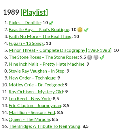
1989
[Playlist]
Pixies – Doolitle
:
10
Beastie Boys – Paul’s Boutique
:
10
Faith No More – The Real Thing
:
10
Fugazi – 13 Songs
:
10
Minor Threat – Complete Discography [1980-1983]
:
10
The Stone Roses – The Stone Roses
:
9,5
Nine Inch Nails – Pretty Hate Machine
:
9
Stevie Ray Vaughan – In Step
:
9
New Order – Technique
:
9
Mötley Crüe – Dr. Feelgood
:
9
Roy Orbison – Mystery Girl
:
9
Lou Reed – New York
:
8,5
Eric Clapton – Journeyman
:
8,5
Marillion – Seasons End
:
8,5
Queen – The Miracle
:
8,5
The Bridge: A Tribute To Neil Young
:
8,5