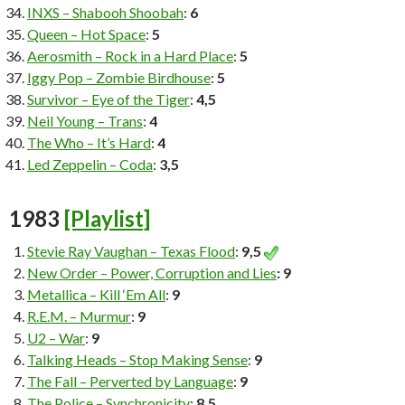
INXS – Shabooh Shoobah
:
6
Queen – Hot Space
:
5
Aerosmith – Rock in a Hard Place
:
5
Iggy Pop – Zombie Birdhouse
:
5
Survivor – Eye of the Tiger
:
4,5
Neil Young – Trans
:
4
The Who – It’s Hard
:
4
Led Zeppelin – Coda
:
3,5
1983
[Playlist]
Stevie Ray Vaughan – Texas Flood
:
9,5
New Order – Power, Corruption and Lies
: 9
Metallica – Kill ‘Em All
:
9
R.E.M. – Murmur
:
9
U2 – War
:
9
Talking Heads – Stop Making Sense
:
9
The Fall – Perverted by Language
:
9
The Police – Synchronicity
:
8,5