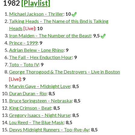
1982
[Playlist]
Michael Jackson – Thriller
:
10
Talking Heads – The Name of this Bnd is Talking
Heads
[Live]
: 10
Iron Maiden – The Number of the Beast
:
9,5
Prince – 1999
:
9
Adrian Belew – Lone Rhino
:
9
The Fall – Hex Enduction Hour
:
9
Toto – Toto IV
:
9
George Thorogood & The Destroyers – Live in Boston
[Live]
:
9
Marvin Gaye – Midnight Love
:
8,5
Duran Duran – Rio
:
8,5
Bruce Springsteen – Nebraska
:
8,5
King Crimson – Beat
:
8,5
Gregory Isaacs – Night Nurse
:
8,5
Lou Reed – The Blue Mask
:
8,5
Dexys Midnight Runners – Too-Rye-Ay
:
8,5