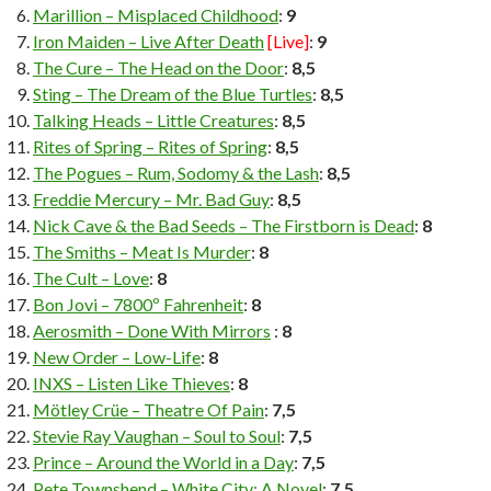
Marillion – Misplaced Childhood
:
9
Iron Maiden – Live After Death
[Live]
:
9
The Cure – The Head on the Door
:
8,5
Sting – The Dream of the Blue Turtles
:
8,5
Talking Heads – Little Creatures
:
8,5
Rites of Spring – Rites of Spring
:
8,5
The Pogues – Rum, Sodomy & the Lash
:
8,5
Freddie Mercury – Mr. Bad Guy
:
8,5
Nick Cave & the Bad Seeds – The Firstborn is Dead
:
8
The Smiths – Meat Is Murder
:
8
The Cult – Love
:
8
Bon Jovi – 7800º Fahrenheit
:
8
Aerosmith – Done With Mirrors
:
8
New Order – Low-Life
:
8
INXS – Listen Like Thieves
:
8
Mötley Crüe – Theatre Of Pain
:
7,5
Stevie Ray Vaughan – Soul to Soul
:
7,5
Prince – Around the World in a Day
:
7,5
Pete Townshend – White City: A Novel
:
7,5