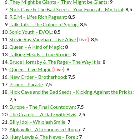
They Might be Giants – They Might be Giants
:
9
Nick Cave & The Bad Seeds – Your Funeral… My Trial
:
8,5
R.E.M – Lifes Rich Pageant
:
8,5
Talk Talk – The Colour of Spring:
8,5
Sonic Youth – EVOL
:
8,5
Stevie Ray Vaughan – Live Alive
[Live]
:
8,5
Queen – A Kind of Magic
:
8
Talking Heads – True Stories
:
8
Bruce Hornsby & The Rage – The Way It Is
:
8
Queen – Live Magic
[Live]
: 8
New Order – Brotherhood
:
7,5
Prince – Parade
:
7,5
Nick Cave and the Bad Seeds – Kicking Against the Pricks
:
7,5
Europe – The Final Countdown
:
7,5
The Cramps – A Date with Elvis
:
7,5
Billy Idol – Whiplash Smile
:
7
Alphaville – Afternoons in Utopia
:
7
Huey Lewis & The News – Fore!
:
7