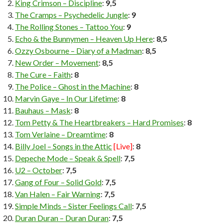
King Crimson – Discipline
:
9,5
The Cramps – Psychedelic Jungle
:
9
The Rolling Stones – Tattoo You
:
9
Echo & the Bunnymen – Heaven Up Here
:
8,5
Ozzy Osbourne – Diary of a Madman
:
8,5
New Order – Movement
:
8,5
The Cure – Faith
: 8
The Police – Ghost in the Machine
:
8
Marvin Gaye – In Our Lifetime
:
8
Bauhaus – Mask
:
8
Tom Petty & The Heartbreakers – Hard Promises
:
8
Tom Verlaine – Dreamtime
:
8
Billy Joel – Songs in the Attic
[Live]
:
8
Depeche Mode – Speak & Spell
:
7,5
U2 – October
:
7,5
Gang of Four – Solid Gold
:
7,5
Van Halen – Fair Warning
:
7,5
Simple Minds – Sister Feelings Call
:
7,5
Duran Duran – Duran Duran
:
7,5