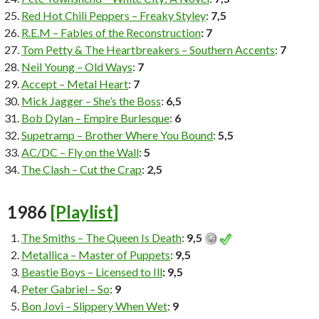
Red Hot Chili Peppers – Freaky Styley
:
7,5
R.E.M – Fables of the Reconstruction
: 7
Tom Petty & The Heartbreakers – Southern Accents
:
7
Neil Young – Old Ways
:
7
Accept – Metal Heart
:
7
Mick Jagger – She’s the Boss
:
6,5
Bob Dylan – Empire Burlesque
:
6
Supetramp – Brother Where You Bound
:
5,5
AC/DC – Fly on the Wall
:
5
The Clash – Cut the Crap
:
2,5
1986
[Playlist]
The Smiths – The Queen Is Death
:
9,5
Metallica – Master of Puppets
:
9,5
Beastie Boys – Licensed to Ill
: 9,5
Peter Gabriel – So
:
9
Bon Jovi – Slippery When Wet
:
9