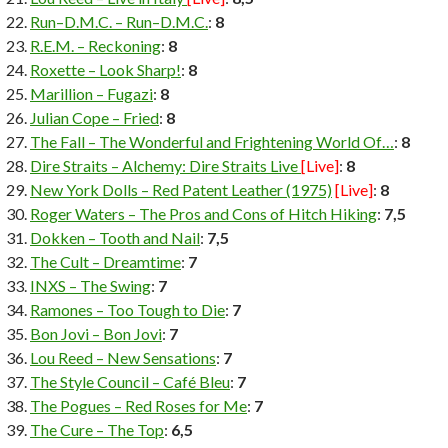
Run–D.M.C. – Run–D.M.C.
:
8
R.E.M. – Reckoning
:
8
Roxette – Look Sharp!
:
8
Marillion – Fugazi
:
8
Julian Cope – Fried
:
8
The Fall – The Wonderful and Frightening World Of…
:
8
Dire Straits – Alchemy: Dire Straits Live
[Live]
:
8
New York Dolls – Red Patent Leather (1975)
[Live]
:
8
Roger Waters – The Pros and Cons of Hitch Hiking
:
7,5
Dokken – Tooth and Nail
:
7,5
The Cult – Dreamtime
:
7
INXS – The Swing
:
7
Ramones – Too Tough to Die
:
7
Bon Jovi – Bon Jovi
:
7
Lou Reed – New Sensations
:
7
The Style Council – Café Bleu
:
7
The Pogues – Red Roses for Me
:
7
The Cure – The Top
:
6,5