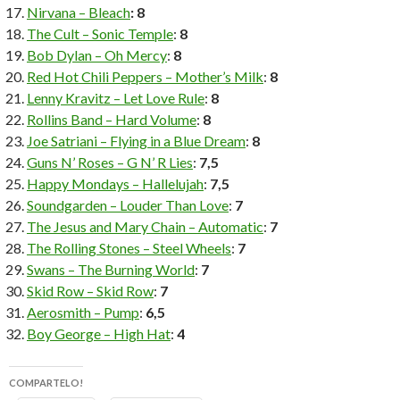
Nirvana – Bleach
: 8
The Cult – Sonic Temple
:
8
Bob Dylan – Oh Mercy
:
8
Red Hot Chili Peppers – Mother’s Milk
:
8
Lenny Kravitz – Let Love Rule
:
8
Rollins Band – Hard Volume
:
8
Joe Satriani – Flying in a Blue Dream
:
8
Guns N’ Roses – G N’ R Lies
:
7,5
Happy Mondays – Hallelujah
:
7,5
Soundgarden – Louder Than Love
:
7
The Jesus and Mary Chain – Automatic
:
7
The Rolling Stones – Steel Wheels
:
7
Swans – The Burning World
:
7
Skid Row – Skid Row
:
7
Aerosmith – Pump
:
6,5
Boy George – High Hat
:
4
COMPARTELO!