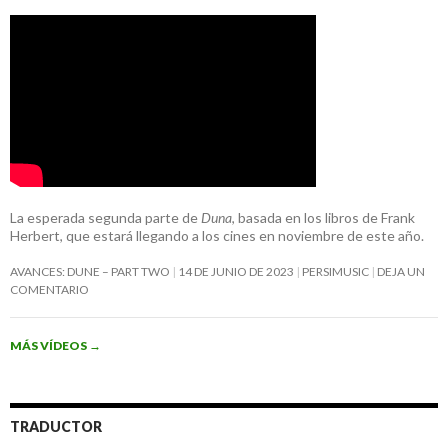
La esperada segunda parte de
Duna
, basada en los libros de Frank
Herbert, que estará llegando a los cines en noviembre de este año.
AVANCES: DUNE – PART TWO
14 DE JUNIO DE 2023
PERSIMUSIC
DEJA UN
COMENTARIO
MÁS VÍDEOS
→
TRADUCTOR