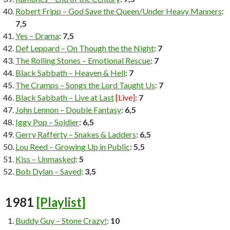
Robert Fripp – God Save the Queen/Under Heavy Manners
:
7,5
Yes – Drama
:
7,5
Def Leppard – On Though the the Night
:
7
The Rolling Stones – Emotional Rescue
:
7
Black Sabbath – Heaven & Hell
:
7
The Cramps – Songs the Lord Taught Us
:
7
Black Sabbath – Live at Last
[Live]
:
7
John Lennon – Double Fantasy
:
6,5
Iggy Pop – Soldier
:
6,5
Gerry Rafferty – Snakes & Ladders
:
6,5
Lou Reed – Growing Up in Public
:
5,5
Kiss – Unmasked
:
5
Bob Dylan – Saved
:
3,5
1981
[Playlist]
Buddy Guy – Stone Crazy!
:
10