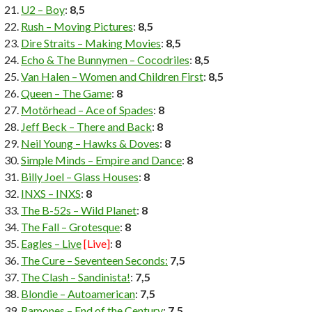
U2 – Boy
:
8,5
Rush – Moving Pictures
:
8,5
Dire Straits – Making Movies
:
8,5
Echo & The Bunnymen – Cocodriles
:
8,5
Van Halen – Women and Children First
:
8,5
Queen – The Game
:
8
Motörhead – Ace of Spades
:
8
Jeff Beck – There and Back
:
8
Neil Young – Hawks & Doves
:
8
Simple Minds – Empire and Dance
:
8
Billy Joel – Glass Houses
:
8
INXS – INXS
:
8
The B-52s – Wild Planet
:
8
The Fall – Grotesque
:
8
Eagles – Live
[Live]
:
8
The Cure – Seventeen Seconds
:
7,5
The Clash – Sandinista!
:
7,5
Blondie – Autoamerican
:
7,5
Ramones – End of the Century
:
7,5