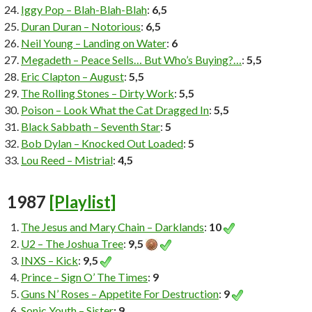
Iggy Pop – Blah-Blah-Blah
:
6,5
Duran Duran – Notorious
:
6,5
Neil Young – Landing on Water
:
6
Megadeth – Peace Sells… But Who’s Buying?…
:
5,5
Eric Clapton – August
:
5,5
The Rolling Stones – Dirty Work
:
5,5
Poison – Look What the Cat Dragged In
:
5,5
Black Sabbath – Seventh Star
:
5
Bob Dylan – Knocked Out Loaded
:
5
Lou Reed – Mistrial
:
4,5
1987
[Playlist]
The Jesus and Mary Chain – Darklands
:
10
U2 – The Joshua Tree
:
9,5
INXS – Kick
:
9,5
Prince – Sign O’ The Times
:
9
Guns N’ Roses – Appetite For Destruction
:
9
Sonic Youth – Sister
: 9