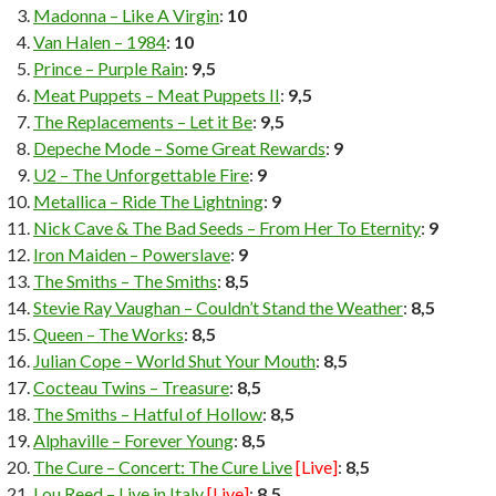
Madonna – Like A Virgin
:
10
Van Halen – 1984
:
10
Prince – Purple Rain
:
9,5
Meat Puppets – Meat Puppets II
:
9,5
The Replacements – Let it Be
:
9,5
Depeche Mode – Some Great Rewards
:
9
U2 – The Unforgettable Fire
:
9
Metallica – Ride The Lightning
:
9
Nick Cave & The Bad Seeds – From Her To Eternity
:
9
Iron Maiden – Powerslave
:
9
The Smiths – The Smiths
:
8,5
Stevie Ray Vaughan – Couldn’t Stand the Weather
:
8,5
Queen – The Works
:
8,5
Julian Cope – World Shut Your Mouth
:
8,5
Cocteau Twins – Treasure
:
8,5
The Smiths – Hatful of Hollow
:
8,5
Alphaville – Forever Young
:
8,5
The Cure – Concert: The Cure Live
[Live]
:
8,5
Lou Reed – Live in Italy
[Live]
:
8,5