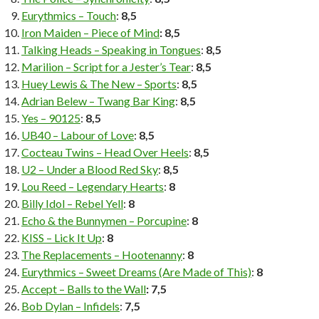
Eurythmics – Touch
:
8,5
Iron Maiden – Piece of Mind
: 8,5
Talking Heads – Speaking in Tongues
:
8,5
Marilion – Script for a Jester’s Tear
:
8,5
Huey Lewis & The New – Sports
:
8,5
Adrian Belew – Twang Bar King
:
8,5
Yes – 90125
:
8,5
UB40 – Labour of Love
:
8,5
Cocteau Twins – Head Over Heels
:
8,5
U2 – Under a Blood Red Sky
:
8,5
Lou Reed – Legendary Hearts
:
8
Billy Idol – Rebel Yell
:
8
Echo & the Bunnymen – Porcupine
:
8
KISS – Lick It Up
:
8
The Replacements – Hootenanny
:
8
Eurythmics – Sweet Dreams (Are Made of This)
:
8
Accept – Balls to the Wall
: 7,5
Bob Dylan – Infidels
:
7,5