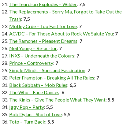
The Teardrop Explodes – Wilder
:
7,5
The Replacements – Sorry Ma, Forgot to Take Out the
Trash
:
7,5
Mötley Crüe – Too Fast for Love
:
7
AC/DC – For Those About to Rock We Salute You
:
7
The Ramones – Pleasent Dreams
:
7
Neil Young – Re-ac-tor
:
7
INXS – Underneath the Colours
:
7
Prince – Controversy
:
7
Simple Minds – Sons and Fascination
:
7
Peter Frampton – Breaking All The Rules
:
7
Black Sabbath – Mob Rules
:
6,5
The Who – Face Dances
:
6
The Kinks – Give The People What They Want
:
5,5
Iggy Pop – Party
:
5,5
Bob Dylan – Shot of Love
:
5,5
Toto – Turn Back
:
5,5