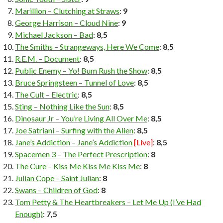
Marillion – Clutching at Straws
:
9
George Harrison – Cloud Nine
:
9
Michael Jackson – Bad
:
8,5
The Smiths – Strangeways, Here We Come
:
8,5
R.E.M. – Document
:
8,5
Public Enemy – Yo! Bum Rush the Show
:
8,5
Bruce Springsteen – Tunnel of Love
:
8,5
The Cult – Electric
:
8,5
Sting – Nothing Like the Sun
:
8,5
Dinosaur Jr – You’re Living All Over Me
:
8,5
Joe Satriani – Surfing with the Alien
:
8,5
Jane’s Addiction – Jane’s Addiction
[Live]
:
8,5
Spacemen 3 – The Perfect Prescription
:
8
The Cure – Kiss Me Kiss Me Kiss Me
:
8
Julian Cope – Saint Julian
:
8
Swans – Children of God
:
8
Tom Petty & The Heartbreakers – Let Me Up (I’ve Had
Enough)
:
7,5