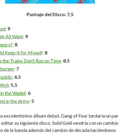
Puntaje del Disco: 7,5
sed
:
9
e All Want
:
9
heory?
:
8
uld Keep It for Myself
:
8
 the Trains Don’t Run on Time
:
8,5
burger
:
7
public
:
6,5
Ditch
:
5,5
in the Wallet
:
6
nd in the Army
:
5
u excelentísimo álbum debut, Gang of Four tardaría un par
 editar su siguiente disco.
Solid Gold
vendría con un cambio
ido de la banda además del cambio de década haciéndonos