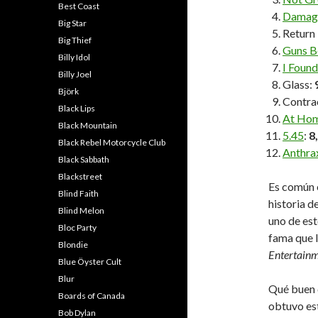
Best Coast
Damag
Big Star
Return 
Big Thief
Guns B
Billy Idol
I Foun
Billy Joel
Glass:
Björk
Contra
Black Lips
At Hom
Black Mountain
5.45
:
8
Black Rebel Motorcycle Club
Anthra
Black Sabbath
Blackstreet
Es común 
Blind Faith
historia d
Blind Melon
uno de es
Bloc Party
fama que 
Blondie
Entertainm
Blue Öyster Cult
Blur
Qué buen 
Boards of Canada
obtuvo est
Bob Dylan