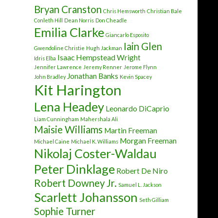
Bryan Cranston
Chris Hemsworth
Christian Bale
Conleth Hill
Dean Norris
Don Cheadle
Emilia Clarke
Giancarlo Esposito
Iain Glen
Gwendoline Christie
Hugh Jackman
Isaac Hempstead Wright
Idris Elba
Jennifer Lawrence
Jeremy Renner
Jerome Flynn
Jonathan Banks
John Bradley
Kevin Spacey
Kit Harington
Lena Headey
Leonardo DiCaprio
Liam Cunningham
Mahershala Ali
Maisie Williams
Martin Freeman
Morgan Freeman
Michael Caine
Michael K. Williams
Nikolaj Coster-Waldau
Peter Dinklage
Robert De Niro
Robert Downey Jr.
Samuel L. Jackson
Scarlett Johansson
Seth Gilliam
Sophie Turner