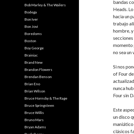
bandas co
Bob Marley & The Wailers
Heads. Lo 
Bodega
hacia un p
Bon Iver
trabajo al
Bon Jovi
hombre, y 
Boredoms
secciones 
Boston
momento pr
Boy George
no sea un 
Brainiac
Brand New
Si nos pon
Brandon Flowers
of Four de
Brendan Benson
actualiza
Brian Eno
nunca hubi
Brian Wilson
Four sin D
Bruce Hornsby & The Rage
Bruce Springsteen
Este aspec
Bruce Willis
un disco q
Bruno Mars
maniático
Bryan Adams
clásicos f