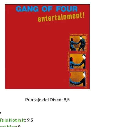
Puntaje del Disco: 9,5
9
’s Is Not in It
:
9,5
eat Men
:
9