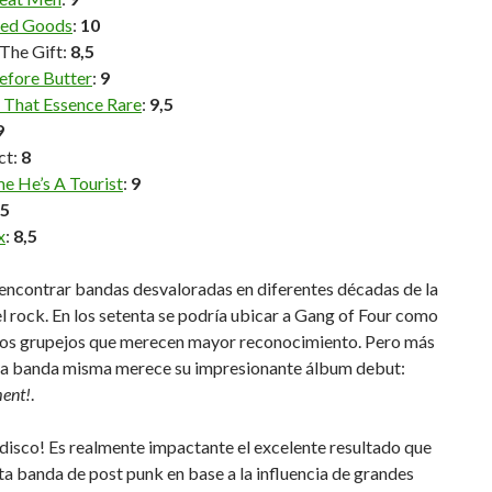
ed Goods
:
10
The Gift:
8,5
efore Butter
:
9
d That Essence Rare
:
9,5
9
ct:
8
e He’s A Tourist
:
9
,5
x
:
8,5
encontrar bandas desvaloradas en diferentes décadas de la
el rock. En los setenta se podría ubicar a Gang of Four como
tos grupejos que merecen mayor reconocimiento. Pero más
la banda misma merece su impresionante álbum debut:
ent!
.
disco! Es realmente impactante el excelente resultado que
a banda de post punk en base a la influencia de grandes