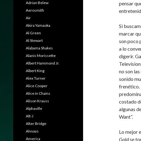
Adrian Belew
pensar que
Aerosmith
entreteni
Air
Akira Yamaoka
Si buscamo
Al Green
marcar qu
Al Stewart
son poco 
Alabama Shakes
a lo conv
Alanis Morissette
digerir. G
Albert Hammond Jr.
Television
Albert King
no son la
Alex Turner
sonido mu
Alice Cooper
frenético.
Alice in Chains
predomina
Alison Krauss
costado de
Alphaville
algunas d
Alt-J
Want”.
Alter Bridge
Alvvays
Lo mejor e
America
Gold
se to