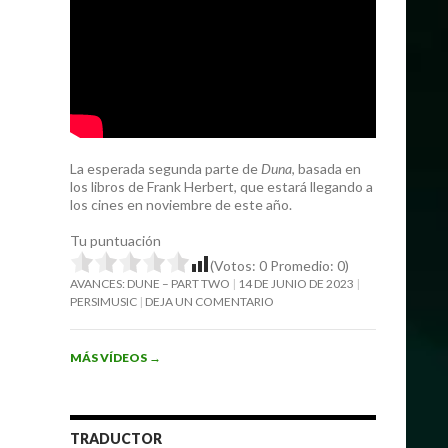
La esperada segunda parte de
Duna
, basada en
los libros de Frank Herbert, que estará llegando a
los cines en noviembre de este año.
Tu puntuación
(Votos:
0
Promedio:
0
)
AVANCES: DUNE – PART TWO
14 DE JUNIO DE 2023
PERSIMUSIC
DEJA UN COMENTARIO
MÁS VÍDEOS
→
TRADUCTOR