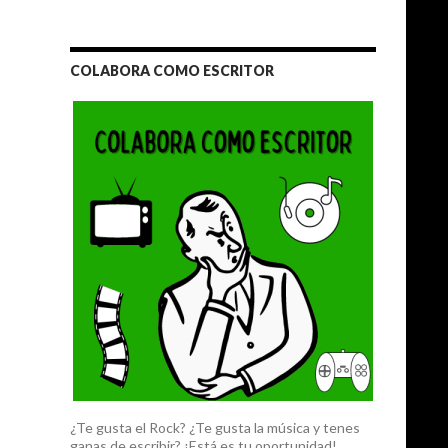
COLABORA COMO ESCRITOR
¿Te gusta el Rock? ¿Te gusta la música y tenes
ganas de escribir? ¡Está es tu oportunidad!