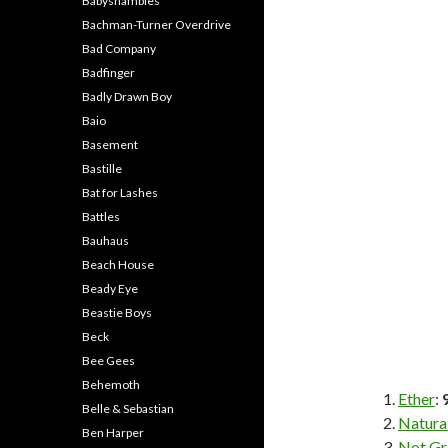
Babyshambles
Bachman-Turner Overdrive
Bad Company
Badfinger
Badly Drawn Boy
Baio
Basement
Bastille
Bat for Lashes
Battles
Bauhaus
Beach House
Beady Eye
Beastie Boys
Beck
Bee Gees
Behemoth
Ether
:
Belle & Sebastian
Natural
Ben Harper
Not Gr