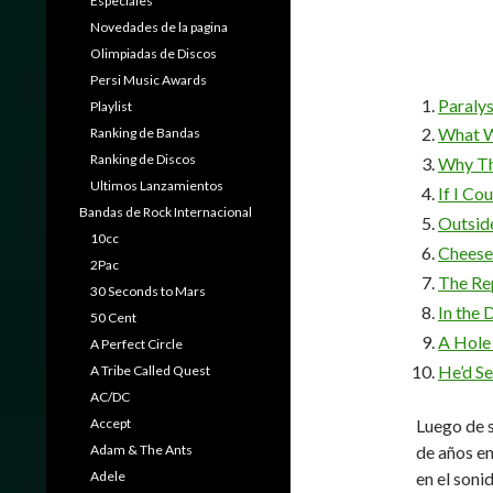
Especiales
Novedades de la pagina
Olimpiadas de Discos
Persi Music Awards
Paraly
Playlist
What W
Ranking de Bandas
Ranking de Discos
Why T
Ultimos Lanzamientos
If I Co
Bandas de Rock Internacional
Outside
10cc
Cheese
2Pac
The Re
30 Seconds to Mars
In the 
50 Cent
A Hole 
A Perfect Circle
He’d Se
A Tribe Called Quest
AC/DC
Accept
Luego de s
Adam & The Ants
de años en
Adele
en el son