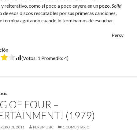
y reiterativo, como si poco a poco cayera en un pozo.
Solid
o de esos discos rescatables por sus primeras canciones,
te termina agotando cuando lo terminamos de escuchar.
Persy
ción
(Votos:
1
Promedio:
4
)
FOUR
G OF FOUR –
ERTAINMENT! (1979)
BRERO DE 2011
PERSIMUSIC
1 COMENTARIO