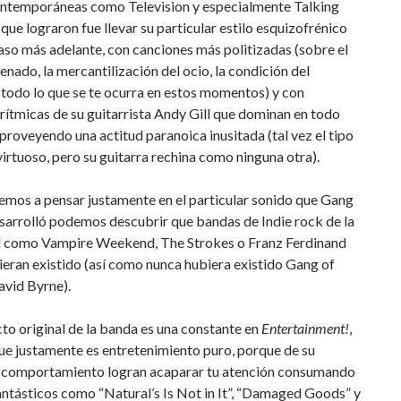
ntemporáneas como Television y especialmente Talking
que lograron fue llevar su particular estilo esquizofrénico
aso más adelante, con canciones más politizadas (sobre el
ienado, la mercantilización del ocio, la condición del
todo lo que se te ocurra en estos momentos) y con
rítmicas de su guitarrista Andy Gill que dominan en todo
oveyendo una actitud paranoica inusitada (tal vez el tipo
virtuoso, pero su guitarra rechina como ninguna otra).
emos a pensar justamente en el particular sonido que Gang
sarrolló podemos descubrir que bandas de Indie rock de la
d como Vampire Weekend, The Strokes o Franz Ferdinand
eran existido (así como nunca hubiera existido Gang of
avid Byrne).
to original de la banda es una constante en
Entertainment!
,
ue justamente es entretenimiento puro, porque de su
 comportamiento logran acaparar tu atención consumando
antásticos como “Natural’s Is Not in It”, “Damaged Goods” y