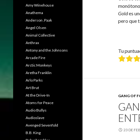
Amy Winehouse
monótono 
Anathema
Gold
es un
Anderson .Paak
pero que 
Angel Olsen
Animal Collective
Anthrax
Antony and the Johnsons
Tu puntua
Arcade Fire
Arctic Monkeys
Aretha Franklin
Arlo Parks
Art Brut
At the Drive-In
GANG OF 
Atoms for Peace
GAN
Audio Bullys
ENT
Audioslave
Avenged Sevenfold
23 DE FE
B.B. King