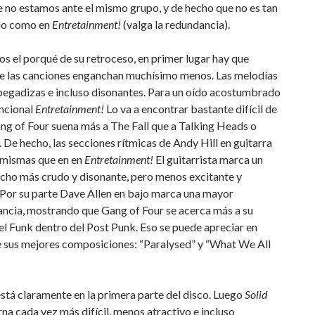
 no estamos ante el mismo grupo, y de hecho que no es tan
do como en
Entretainment!
(valga la redundancia).
s el porqué de su retroceso, en primer lugar hay que
e las canciones enganchan muchísimo menos. Las melodías
pegadizas e incluso disonantes. Para un oído acostumbrado
encional
Entretainment!
Lo va a encontrar bastante difícil de
ang of Four suena más a The Fall que a Talking Heads o
. De hecho, las secciones rítmicas de Andy Hill en guitarra
s mismas que en en
Entretainment!
El guitarrista marca un
cho más crudo y disonante, pero menos excitante y
 Por su parte Dave Allen en bajo marca una mayor
ncia, mostrando que Gang of Four se acerca más a su
l Funk dentro del Post Punk. Eso se puede apreciar en
e sus mejores composiciones: “Paralysed” y “What We All
stá claramente en la primera parte del disco. Luego
Solid
rna cada vez más difícil, menos atractivo e incluso