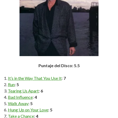
Puntaje del Disco: 5.5
It’s in the Way That You Use It
:
7
Run
:
5
Tearing Us Apart
:
6
Bad Influence
:
4
Walk Away
:
5
Hung Up on Your Love
:
5
Take a Chance
:
4