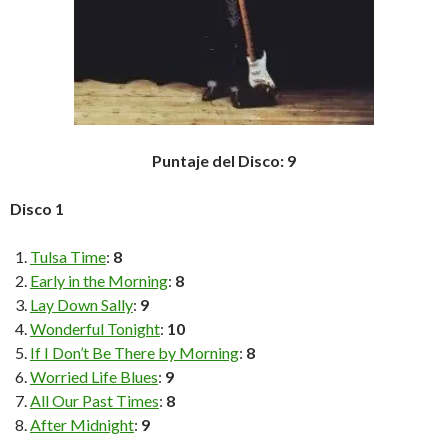
Puntaje del Disco: 9
Disco 1
Tulsa Time
:
8
Early in the Morning
:
8
Lay Down Sally
:
9
Wonderful Tonight
:
10
If I Don’t Be There by Morning
:
8
Worried Life Blues
:
9
All Our Past Times
:
8
After Midnight
:
9