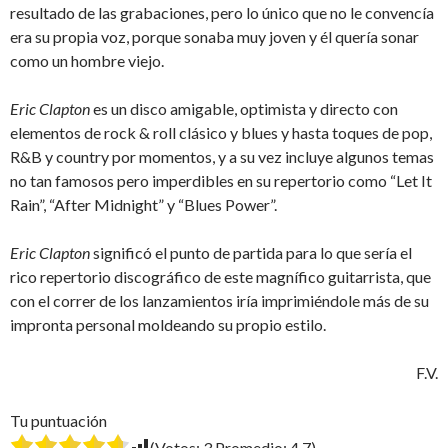
resultado de las grabaciones, pero lo único que no le convencía
era su propia voz, porque sonaba muy joven y él quería sonar
como un hombre viejo.
Eric Clapton
es un disco amigable, optimista y directo con
elementos de rock & roll clásico y blues y hasta toques de pop,
R&B y country por momentos, y a su vez incluye algunos temas
no tan famosos pero imperdibles en su repertorio como “Let It
Rain”, “After Midnight” y “Blues Power”.
Eric Clapton
significó el punto de partida para lo que sería el
rico repertorio discográfico de este magnífico guitarrista, que
con el correr de los lanzamientos iría imprimiéndole más de su
impronta personal moldeando su propio estilo.
F.V.
Tu puntuación
(Votos:
3
Promedio:
4.7
)