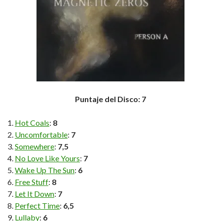
Puntaje del Disco: 7
Hot Coals
:
8
Uncomfortable
:
7
Somewhere
:
7,5
No Love Like Yours
:
7
Wake Up The Sun
:
6
Free Stuff
:
8
Let It Down
:
7
Perfect Time
:
6,5
Lullaby
:
6