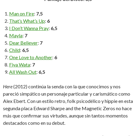
Man on Fire
:
7,5
That’s What’s Up
:
6
I Don’t Wanna Pray
:
6,5
Mayla
:
7
Dear Believer
:
7
Child
:
6,5
One Love to Another
:
6
Fiya Wata
:
7
All Wash Out
:
6,5
Here
(2012) continúa la senda con la que conocimos y nos
pareció simpático un personaje particular y carismático como
Alex Ebert. Con un estilo retro, folk psicodélico y hippie en esta
segunda placa Edward Sharpe and the Magnetic Zeros no hace
más que confirmar sus virtudes, aunque sin tantos momentos
destacados como en su debut.