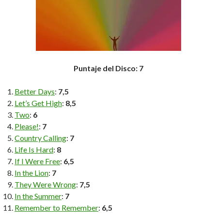
Puntaje del Disco: 7
Better Days
:
7,5
Let’s Get High
:
8,5
Two
:
6
Please!
:
7
Country Calling
:
7
Life Is Hard
:
8
If I Were Free
:
6,5
In the Lion
:
7
They Were Wrong
:
7,5
In the Summer
:
7
Remember to Remember
:
6,5