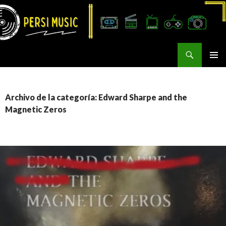
Buscar
Persi Music
SALTAR
MENÚ
AL
PRINCI
CONTENIDO
Archivo de la categoría: Edward Sharpe and the
Magnetic Zeros