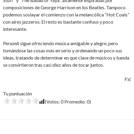
Stuff” y “The Ballad of Yaya”, altamente inspiradas por
composiciones de George Harrison en los Beatles. Tampoco
podemos soslayar el comienzo con la melancólica “Hot Coals”
con aires jazzeros. El resto es bastante confuso y poco
interesante.
PersonA
sigue ofreciendo música amigable y alegre, pero
tomándose las cosas más en serio y ordenando un poco sus
ideas, tratando de determinar en que clase de músicos y banda
se convirtieron tras casi diez años de tocar juntos.
F.V.
Tu puntuación
(Votos:
0
Promedio:
0
)