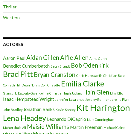
Thriller
Western
ACTORES
Aidan Gillen
Alfie Allen
Aaron Paul
Anna Gunn
Bob Odenkirk
Benedict Cumberbatch
Betsy Brandt
Brad Pitt
Bryan Cranston
Chris Hemsworth
Christian Bale
Emilia Clarke
Conleth Hill
Dean Norris
Don Cheadle
Iain Glen
Giancarlo Esposito
Gwendoline Christie
Hugh Jackman
Idris Elba
Isaac Hempstead Wright
Jennifer Lawrence
Jeremy Renner
Jerome Flynn
Kit Harington
Jonathan Banks
John Bradley
Kevin Spacey
Lena Headey
Leonardo DiCaprio
Liam Cunningham
Maisie Williams
Martin Freeman
Mahershala Ali
Michael Caine
Morgan Freeman
Michael K. Williams