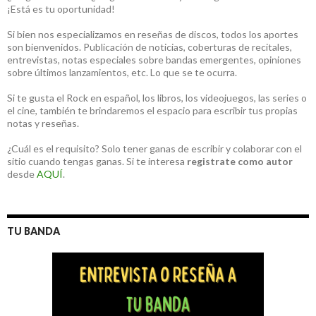
¡Está es tu oportunidad!
Si bien nos especializamos en reseñas de discos, todos los aportes
son bienvenidos. Publicación de noticias, coberturas de recitales,
entrevistas, notas especiales sobre bandas emergentes, opiniones
sobre últimos lanzamientos, etc. Lo que se te ocurra.
Si te gusta el Rock en español, los libros, los videojuegos, las series o
el cine, también te brindaremos el espacio para escribir tus propias
notas y reseñas.
¿Cuál es el requisito? Solo tener ganas de escribir y colaborar con el
sitio cuando tengas ganas. Si te interesa
registrate como autor
desde
AQUÍ
.
TU BANDA