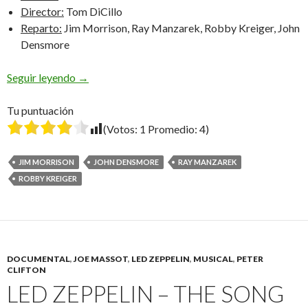
Director:
Tom DiCillo
Reparto:
Jim Morrison, Ray Manzarek, Robby Kreiger, John
Densmore
When You’re Strange
Seguir leyendo
→
Tu puntuación
(Votos:
1
Promedio:
4
)
JIM MORRISON
JOHN DENSMORE
RAY MANZAREK
ROBBY KREIGER
DOCUMENTAL
,
JOE MASSOT
,
LED ZEPPELIN
,
MUSICAL
,
PETER
CLIFTON
LED ZEPPELIN – THE SONG