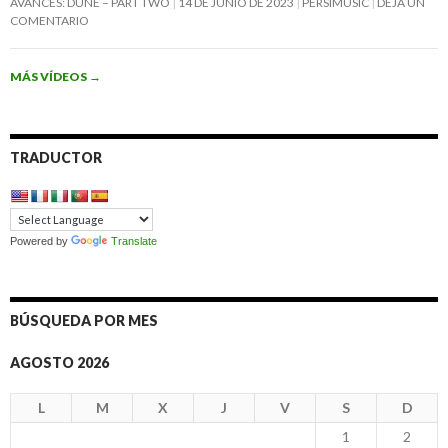
AVANCES: DUNE – PART TWO
14 DE JUNIO DE 2023
PERSIMUSIC
DEJA UN
COMENTARIO
MÁS VÍDEOS
→
TRADUCTOR
Powered by
Translate
BÚSQUEDA POR MES
AGOSTO 2026
L
M
X
J
V
S
D
1
2