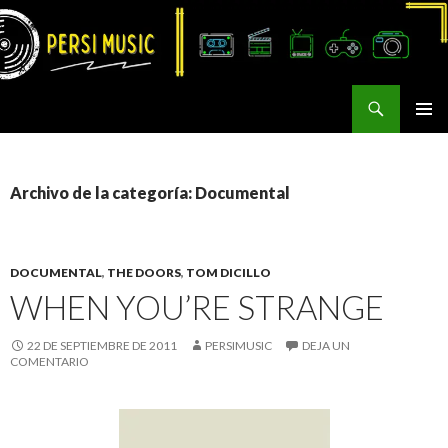
Buscar
Persi Music
SALTAR
MENÚ
AL
PRINCI
CONTENIDO
Archivo de la categoría: Documental
DOCUMENTAL
,
THE DOORS
,
TOM DICILLO
WHEN YOU’RE STRANGE
22 DE SEPTIEMBRE DE 2011
PERSIMUSIC
DEJA UN
COMENTARIO