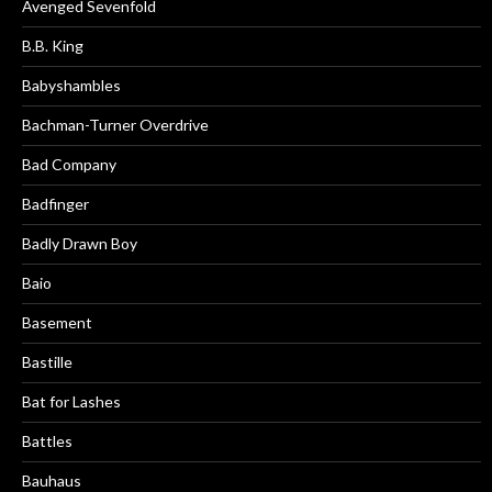
Avenged Sevenfold
B.B. King
Babyshambles
Bachman-Turner Overdrive
Bad Company
Badfinger
Badly Drawn Boy
Baio
Basement
Bastille
Bat for Lashes
Battles
Bauhaus