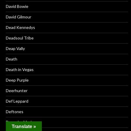
David Bowie
David Gilmour
Dead Kennedys
Deadsoul Tribe
Deap Vally
Death
Death in Vegas
Deep Purple
Deerhunter
Def Leppard
Deftones
Depeche Mode
Translate »