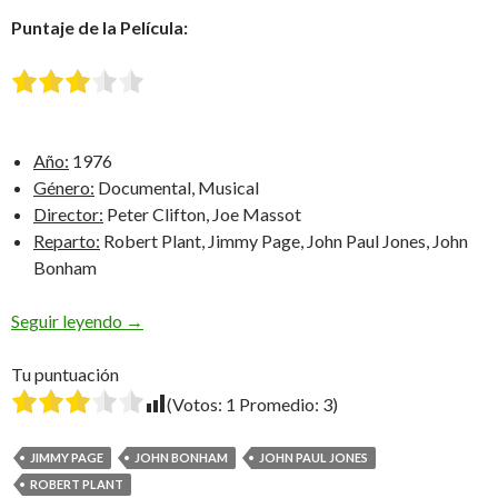
Puntaje de la Película:
Año:
1976
Género:
Documental, Musical
Director:
Peter Clifton, Joe Massot
Reparto:
Robert Plant, Jimmy Page, John Paul Jones, John
Bonham
Led Zeppelin – The Song Remains the Same [Pelic
Seguir leyendo
→
Tu puntuación
(Votos:
1
Promedio:
3
)
JIMMY PAGE
JOHN BONHAM
JOHN PAUL JONES
ROBERT PLANT