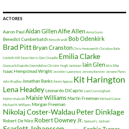
ACTORES
Aidan Gillen
Alfie Allen
Aaron Paul
Anna Gunn
Bob Odenkirk
Benedict Cumberbatch
Betsy Brandt
Brad Pitt
Bryan Cranston
Chris Hemsworth
Christian Bale
Emilia Clarke
Conleth Hill
Dean Norris
Don Cheadle
Iain Glen
Giancarlo Esposito
Gwendoline Christie
Hugh Jackman
Idris Elba
Isaac Hempstead Wright
Jennifer Lawrence
Jeremy Renner
Jerome Flynn
Kit Harington
Jonathan Banks
John Bradley
Kevin Spacey
Lena Headey
Leonardo DiCaprio
Liam Cunningham
Maisie Williams
Martin Freeman
Mahershala Ali
Michael Caine
Morgan Freeman
Michael K. Williams
Nikolaj Coster-Waldau
Peter Dinklage
Robert Downey Jr.
Robert De Niro
Samuel L. Jackson
Scarlett Johansson