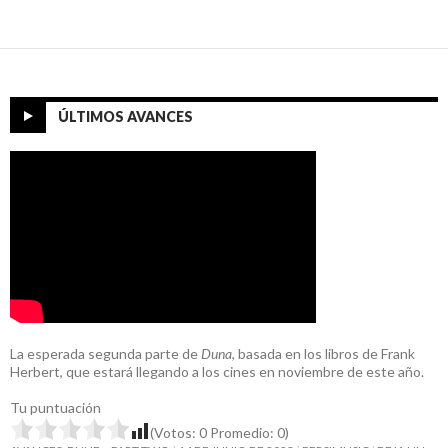
ÚLTIMOS AVANCES
La esperada segunda parte de
Duna
, basada en los libros de Frank
Herbert, que estará llegando a los cines en noviembre de este año.
Tu puntuación
(Votos:
0
Promedio:
0
)