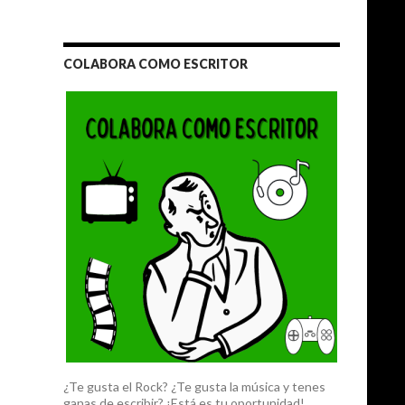
COLABORA COMO ESCRITOR
¿Te gusta el Rock? ¿Te gusta la música y tenes
ganas de escribir? ¡Está es tu oportunidad!