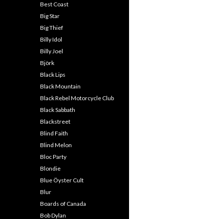
Best Coast
Big Star
Big Thief
Billy Idol
Billy Joel
Björk
Black Lips
Black Mountain
Black Rebel Motorcycle Club
Black Sabbath
Blackstreet
Blind Faith
Blind Melon
Bloc Party
Blondie
Blue Öyster Cult
Blur
Boards of Canada
Bob Dylan