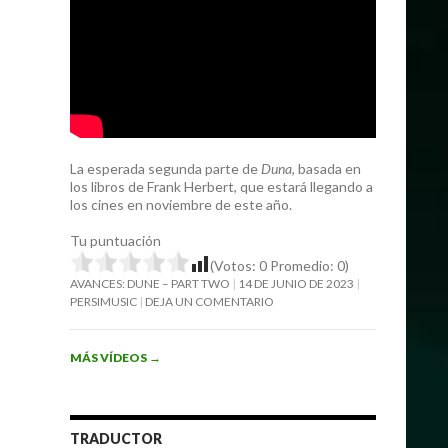
La esperada segunda parte de
Duna
, basada en
los libros de Frank Herbert, que estará llegando a
los cines en noviembre de este año.
Tu puntuación
(Votos:
0
Promedio:
0
)
AVANCES: DUNE – PART TWO
14 DE JUNIO DE 2023
PERSIMUSIC
DEJA UN COMENTARIO
MÁS VÍDEOS
→
TRADUCTOR