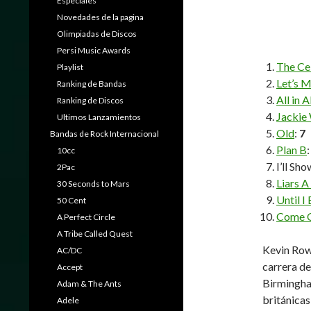
Especiales
Novedades de la pagina
Olimpiadas de Discos
Persi Music Awards
The Cel
Playlist
Let’s 
Ranking de Bandas
All in 
Ranking de Discos
Jackie 
Ultimos Lanzamientos
Old
:
7
Bandas de Rock Internacional
Plan B
10cc
I’ll Sh
2Pac
Liars A
30 Seconds to Mars
Until I
50 Cent
Come O
A Perfect Circle
A Tribe Called Quest
Kevin Rowl
AC/DC
carrera de
Accept
Birmingha
Adam & The Ants
británicas
Adele