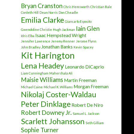
Bryan Cranston
Chris Hemsworth
Christian Bale
Conleth Hill
Dean Norris
Don Cheadle
Emilia Clarke
Giancarlo Esposito
Iain Glen
Gwendoline Christie
Hugh Jackman
Isaac Hempstead Wright
Idris Elba
Jennifer Lawrence
Jeremy Renner
Jerome Flynn
Jonathan Banks
John Bradley
Kevin Spacey
Kit Harington
Lena Headey
Leonardo DiCaprio
Liam Cunningham
Mahershala Ali
Maisie Williams
Martin Freeman
Morgan Freeman
Michael Caine
Michael K. Williams
Nikolaj Coster-Waldau
Peter Dinklage
Robert De Niro
Robert Downey Jr.
Samuel L. Jackson
Scarlett Johansson
Seth Gilliam
Sophie Turner