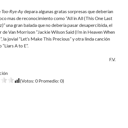
e
Too-Rye-Ay
depara algunas gratas sorpresas que deberían
oco mas de reconocimiento como “All in All (This One Last
)” una gran balada que no debería pasar desapercibida, el
r de Van Morrison “Jackie Wilson Said (I’m in Heaven When
”, la jovial “Let’s Make This Precious” y otra linda canción
 “Liars A to E”.
F.V.
ción
(Votos:
0
Promedio:
0
)