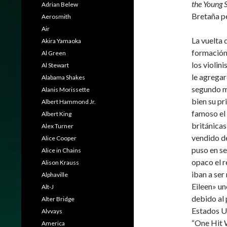
the Young 
Adrian Belew
Bretaña pe
Aerosmith
Air
La vuelta 
Akira Yamaoka
formación 
Al Green
los violin
Al Stewart
le agregar
Alabama Shakes
segundo m
Alanis Morissette
bien su pr
Albert Hammond Jr.
famoso el 
Albert King
británicas
Alex Turner
vendido de
Alice Cooper
puso en se
Alice in Chains
opaco el r
Alison Krauss
iban a se
Alphaville
Eileen» un
Alt-J
debido al 
Alter Bridge
Estados U
Alvvays
“One Hit 
America