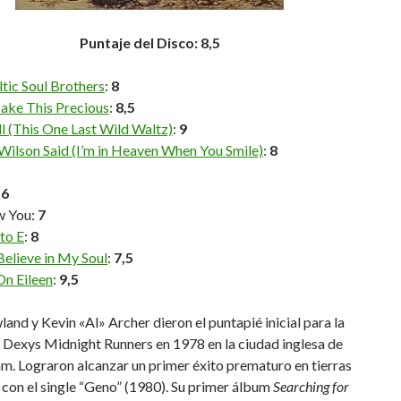
Puntaje del Disco: 8,5
tic Soul Brothers
:
8
Make This Precious
:
8,5
All (This One Last Wild Waltz)
:
9
Wilson Said (I’m in Heaven When You Smile)
:
8
:
6
ow You:
7
 to E
:
8
 Believe in My Soul
:
7,5
n Eileen
:
9,5
and y Kevin «Al» Archer dieron el puntapié inicial para la
 Dexys Midnight Runners en 1978 en la ciudad inglesa de
m. Lograron alcanzar un primer éxito prematuro en tierras
 con el single “Geno” (1980). Su primer álbum
Searching for