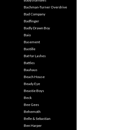
Babyshambles
Bachman-Turner Overdrive
Bad Company
Badfinger
Badly Drawn Boy
Baio
Basement
Bastille
Bat for Lashes
Battles
Bauhaus
Beach House
Beady Eye
Beastie Boys
Beck
Bee Gees
Behemoth
Belle & Sebastian
Ben Harper