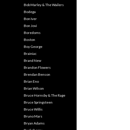
Bob Marley & The Wailers
Bodega
Bon Iver
Bon Jovi
Boredoms
Boston
Boy George
Brainiac
Brand New
Brandon Flowers
Brendan Benson
Brian Eno
Brian Wilson
Bruce Hornsby & The Rage
Bruce Springsteen
Bruce Willis
Bruno Mars
Bryan Adams