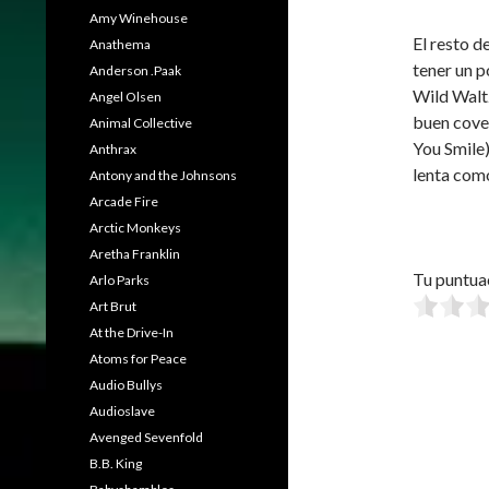
Amy Winehouse
El resto d
Anathema
tener un p
Anderson .Paak
Wild Waltz
Angel Olsen
buen cove
Animal Collective
You Smile)
Anthrax
lenta como
Antony and the Johnsons
Arcade Fire
Arctic Monkeys
Aretha Franklin
Tu puntua
Arlo Parks
Art Brut
At the Drive-In
Atoms for Peace
Audio Bullys
Audioslave
Avenged Sevenfold
B.B. King