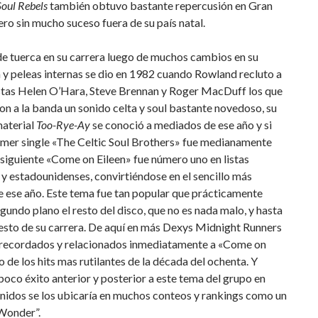
Soul Rebels
también obtuvo bastante repercusión en Gran
ro sin mucho suceso fuera de su país natal.
de tuerca en su carrera luego de muchos cambios en su
y peleas internas se dio en 1982 cuando Rowland recluto a
istas Helen O’Hara, Steve Brennan y Roger MacDuff los que
on a la banda un sonido celta y soul bastante novedoso, su
aterial
Too-Rye-Ay
se conoció a mediados de ese año y si
imer single «The Celtic Soul Brothers» fue medianamente
siguiente «Come on Eileen» fue número uno en listas
 y estadounidenses, convirtiéndose en el sencillo más
 ese año. Este tema fue tan popular que prácticamente
gundo plano el resto del disco, que no es nada malo, y hasta
esto de su carrera. De aquí en más Dexys Midnight Runners
r recordados y relacionados inmediatamente a «Come on
o de los hits mas rutilantes de la década del ochenta. Y
poco éxito anterior y posterior a este tema del grupo en
nidos se los ubicaría en muchos conteos y rankings como un
Wonder”.