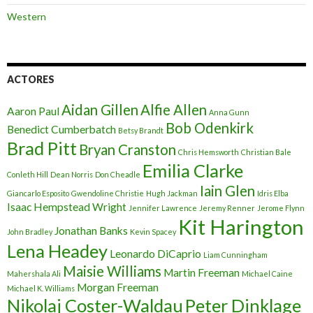
Western
ACTORES
Aidan Gillen
Alfie Allen
Aaron Paul
Anna Gunn
Bob Odenkirk
Benedict Cumberbatch
Betsy Brandt
Brad Pitt
Bryan Cranston
Chris Hemsworth
Christian Bale
Emilia Clarke
Conleth Hill
Dean Norris
Don Cheadle
Iain Glen
Giancarlo Esposito
Gwendoline Christie
Hugh Jackman
Idris Elba
Isaac Hempstead Wright
Jennifer Lawrence
Jeremy Renner
Jerome Flynn
Kit Harington
Jonathan Banks
John Bradley
Kevin Spacey
Lena Headey
Leonardo DiCaprio
Liam Cunningham
Maisie Williams
Martin Freeman
Mahershala Ali
Michael Caine
Morgan Freeman
Michael K. Williams
Nikolaj Coster-Waldau
Peter Dinklage