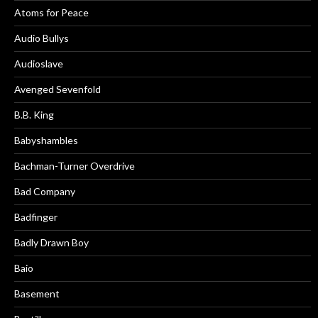
Atoms for Peace
Audio Bullys
Audioslave
Avenged Sevenfold
B.B. King
Babyshambles
Bachman-Turner Overdrive
Bad Company
Badfinger
Badly Drawn Boy
Baio
Basement