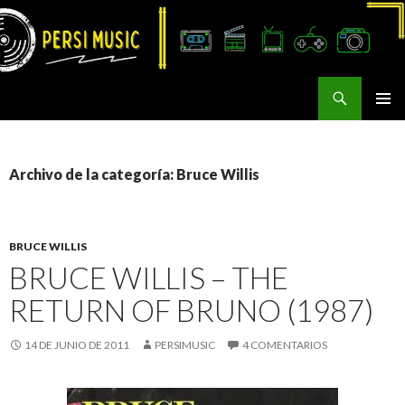
Buscar
Persi Music
SALTAR
MENÚ
AL
PRINCI
CONTENIDO
Archivo de la categoría: Bruce Willis
BRUCE WILLIS
BRUCE WILLIS – THE
RETURN OF BRUNO (1987)
14 DE JUNIO DE 2011
PERSIMUSIC
4 COMENTARIOS