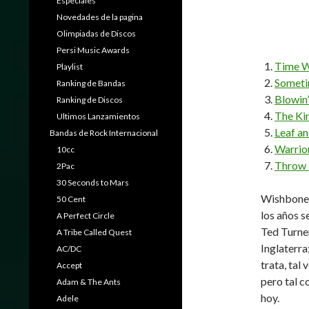
Especiales
Novedades de la pagina
Olimpiadas de Discos
Persi Music Awards
Time 
Playlist
Someti
Ranking de Bandas
Blowin’
Ranking de Discos
The Ki
Ultimos Lanzamientos
Leaf a
Bandas de Rock Internacional
Warrio
10cc
Throw 
2Pac
30 Seconds to Mars
Wishbone 
50 Cent
los años s
A Perfect Circle
Ted Turner
A Tribe Called Quest
Inglaterra
AC/DC
trata, tal
Accept
pero tal c
Adam & The Ants
hoy.
Adele