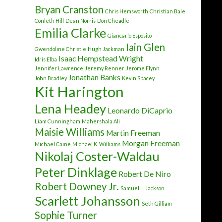
Bryan Cranston
Chris Hemsworth
Christian Bale
Conleth Hill
Dean Norris
Don Cheadle
Emilia Clarke
Giancarlo Esposito
Iain Glen
Gwendoline Christie
Hugh Jackman
Isaac Hempstead Wright
Idris Elba
Jennifer Lawrence
Jeremy Renner
Jerome Flynn
Jonathan Banks
John Bradley
Kevin Spacey
Kit Harington
Lena Headey
Leonardo DiCaprio
Liam Cunningham
Mahershala Ali
Maisie Williams
Martin Freeman
Morgan Freeman
Michael Caine
Michael K. Williams
Nikolaj Coster-Waldau
Peter Dinklage
Robert De Niro
Robert Downey Jr.
Samuel L. Jackson
Scarlett Johansson
Seth Gilliam
Sophie Turner