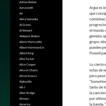
Adrian Belew
Argus
es i
Aerosmith
que consig
Air
combinaci
Akira Yamaoka
progresivo
Al Green
el mundo d
Al Stewart
gemelas
, 
Alabama Shakes
grupo, ide
Alanis Morissette
pueden pe
Albert Hammond Jr.
Powell par
Albert King
Alex Turner
Lo cierto 
Alice Cooper
estas de e
Alice in Chains
pero pese
Alison Krauss
“Sometimes
Alphaville
tanto de 
Alt-J
la canción
Alter Bridge
por último
Alvvays
la banda, 
America