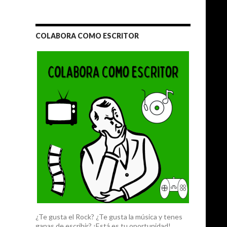
COLABORA COMO ESCRITOR
¿Te gusta el Rock? ¿Te gusta la música y tenes
ganas de escribir? ¡Está es tu oportunidad!