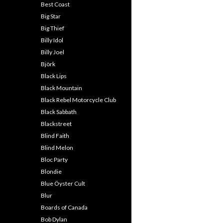
Best Coast
Big Star
Big Thief
Billy Idol
Billy Joel
Björk
Black Lips
Black Mountain
Black Rebel Motorcycle Club
Black Sabbath
Blackstreet
Blind Faith
Blind Melon
Bloc Party
Blondie
Blue Öyster Cult
Blur
Boards of Canada
Bob Dylan