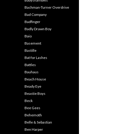
Babyshambles
Bachman-Turner Overdrive
Bad Company
Badfinger
Badly Drawn Boy
Baio
Basement
Bastille
Bat for Lashes
Battles
Bauhaus
Beach House
Beady Eye
Beastie Boys
Beck
Bee Gees
Behemoth
Belle & Sebastian
Ben Harper