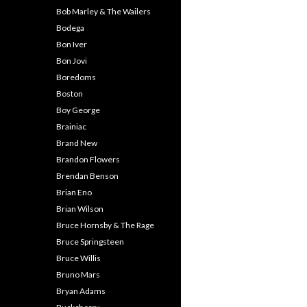
Bob Marley & The Wailers
Bodega
Bon Iver
Bon Jovi
Boredoms
Boston
Boy George
Brainiac
Brand New
Brandon Flowers
Brendan Benson
Brian Eno
Brian Wilson
Bruce Hornsby & The Rage
Bruce Springsteen
Bruce Willis
Bruno Mars
Bryan Adams