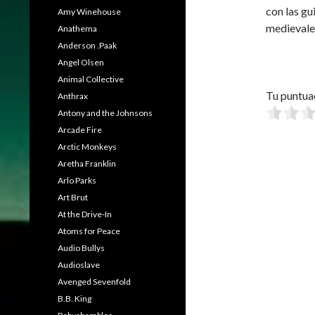
con las gu
Amy Winehouse
medievale
Anathema
Anderson .Paak
Angel Olsen
Animal Collective
Tu puntua
Anthrax
Antony and the Johnsons
Arcade Fire
Arctic Monkeys
Aretha Franklin
Arlo Parks
Art Brut
At the Drive-In
Atoms for Peace
Audio Bullys
Audioslave
Avenged Sevenfold
B.B. King