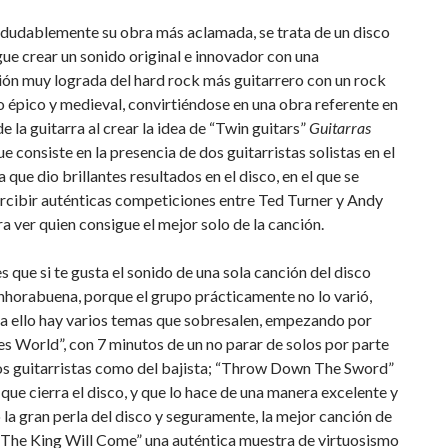
ndudablemente su obra más aclamada, se trata de un disco
ue crear un sonido original e innovador con una
ón muy lograda del hard rock más guitarrero con un rock
 épico y medieval, convirtiéndose en una obra referente en
e la guitarra al crear la idea de “Twin guitars”
Guitarras
que consiste en la presencia de dos guitarristas solistas en el
a que dio brillantes resultados en el disco, en el que se
rcibir auténticas competiciones entre Ted Turner y Andy
a ver quien consigue el mejor solo de la canción.
es que si te gusta el sonido de una sola canción del disco
nhorabuena, porque el grupo prácticamente no lo varió,
 a ello hay varios temas que sobresalen, empezando por
 World”, con 7 minutos de un no parar de solos por parte
los guitarristas como del bajista; “Throw Down The Sword”
 que cierra el disco, y que lo hace de una manera excelente y
 la gran perla del disco y seguramente, la mejor canción de
“The King Will Come” una auténtica muestra de virtuosismo