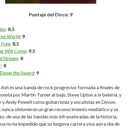
Puntaje del Disco: 9
Was
:
8,5
me World
:
9
 Free
:
8,5
ng Will Come
:
9,5
nd Stream
:
8
r
:
8
Down the Sword
:
9
Ash es una banda de rock progresivo formada a finales de
esenta por Martin Turner al bajo, Steve Upton a la batería, y
 y Andy Powell como guitarristas y vocalistas en Devon,
; nunca obtuvieron un gran reconocimiento mediático y se
 vez, de una de las bandas más infravaloradas de la historia,
osa no ha impedido que su longeva carrera viva aún a día de