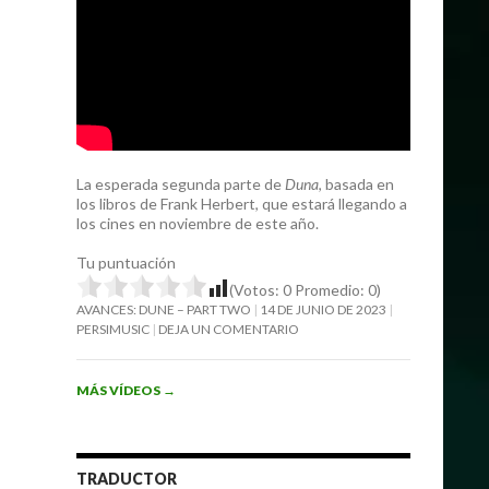
La esperada segunda parte de
Duna
, basada en
los libros de Frank Herbert, que estará llegando a
los cines en noviembre de este año.
Tu puntuación
(Votos:
0
Promedio:
0
)
AVANCES: DUNE – PART TWO
14 DE JUNIO DE 2023
PERSIMUSIC
DEJA UN COMENTARIO
MÁS VÍDEOS
→
TRADUCTOR