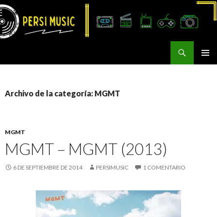
Buscar
Persi Music
SALTAR
MENÚ
AL
PRINCI
CONTENIDO
Archivo de la categoría: MGMT
MGMT
MGMT – MGMT (2013)
6 DE SEPTIEMBRE DE 2014
PERSIMUSIC
1 COMENTARIO