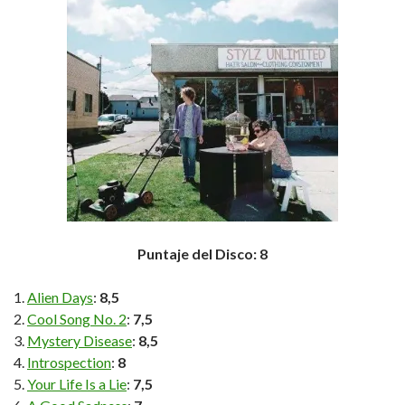
Puntaje del Disco: 8
Alien Days
:
8,5
Cool Song No. 2
:
7,5
Mystery Disease
:
8,5
Introspection
:
8
Your Life Is a Lie
:
7,5