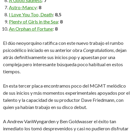
A Good Sadness
:
7
Astro-Mancy
:
8
I Love You Too, Death
:
8,5
Plenty of Girls in the Sea
:
8
An Orphan of Fortune
:
8
El dúo neoyorquino ratifica con este nuevo trabajo el rumbo
psicodélico iniciado en su anterior obra
Congratulations
, dejan
atrás definitivamente sus inicios pop y apuestan por una
compleja pero interesante búsqueda poco habitual en estos
tiempos.
En esta tercer placa encontramos poco del MGMT melódico
de sus inicios y más momentos experimentales apoyados por el
talento y la capacidad de su productor Dave Friedmann, con
quien ya habían trabajo en su disco debut.
A Andrew VanWyngarden y Ben Goldwasser el éxito tan
inmediato los tomó desprevenidos y casi no pudieron disfrutar