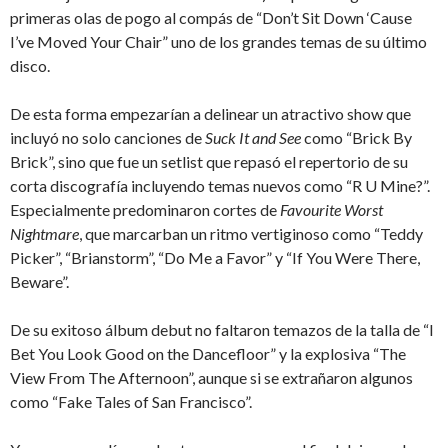
primeras olas de pogo al compás de “Don’t Sit Down ‘Cause
I’ve Moved Your Chair” uno de los grandes temas de su último
disco.
De esta forma empezarían a delinear un atractivo show que
incluyó no solo canciones de
Suck It and See
como “Brick By
Brick”, sino que fue un setlist que repasó el repertorio de su
corta discografía incluyendo temas nuevos como “R U Mine?”.
Especialmente predominaron cortes de
Favourite Worst
Nightmare
, que marcarban un ritmo vertiginoso como “Teddy
Picker”, “Brianstorm”, “Do Me a Favor” y “If You Were There,
Beware”.
De su exitoso álbum debut no faltaron temazos de la talla de “I
Bet You Look Good on the Dancefloor” y la explosiva “The
View From The Afternoon”, aunque si se extrañaron algunos
como “Fake Tales of San Francisco”.