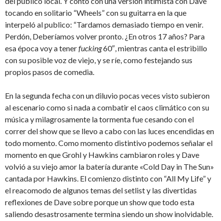
del publico local. Y contó con una versión intimista con Dave
tocando en solitario “Wheels” con su guitarra en la que
interpeló al publico: “Tardamos demasiado tiempo en venir.
Perdón, Deberíamos volver pronto. ¿En otros 17 años? Para
esa época voy a tener
fucking
60″, mientras canta el estribillo
con su posible voz de viejo, y se ríe, como festejando sus
propios pasos de comedia.
En la segunda fecha con un diluvio pocas veces visto subieron
al escenario como si nada a combatir el caos climático con su
música y milagrosamente la tormenta fue cesando con el
correr del show que se llevo a cabo con las luces encendidas en
todo momento. Como momento distintivo podemos señalar el
momento en que Grohl y Hawkins cambiaron roles y Dave
volvió a su viejo amor la batería durante «Cold Day in The Sun»
cantada por Hawkins. El comienzo distinto con “All My Life” y
el reacomodo de algunos temas del setlist y las divertidas
reflexiones de Dave sobre porque un show que todo esta
saliendo desastrosamente termina siendo un show inolvidable.