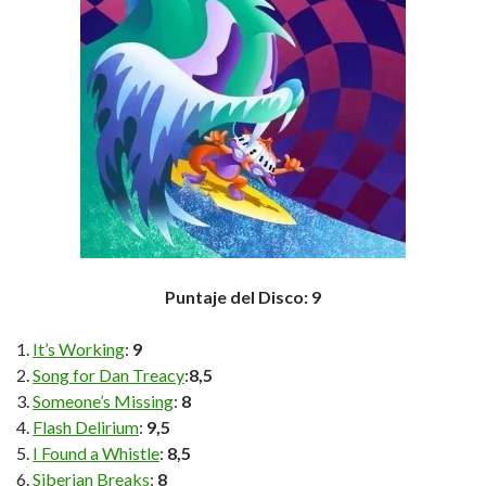
Puntaje del Disco: 9
It’s Working
:
9
Song for Dan Treacy
:
8,5
Someone’s Missing
:
8
Flash Delirium
:
9,5
I Found a Whistle
:
8,5
Siberian Breaks
:
8