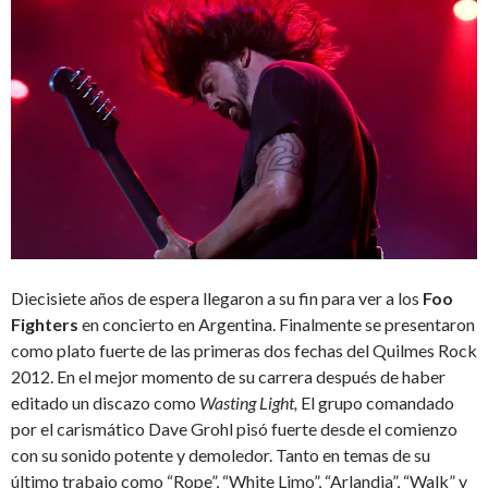
Diecisiete años de espera llegaron a su fin para ver a los
Foo
Fighters
en concierto en Argentina. Finalmente se presentaron
como plato fuerte de las primeras dos fechas del Quilmes Rock
2012. En el mejor momento de su carrera después de haber
editado un discazo como
Wasting Light,
El grupo comandado
por el carismático Dave Grohl pisó fuerte desde el comienzo
con su sonido potente y demoledor. Tanto en temas de su
último trabajo como “Rope”, “White Limo”, “Arlandia”, “Walk” y