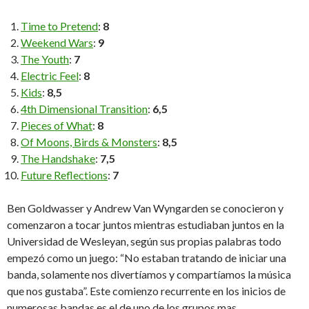
Time to Pretend
:
8
Weekend Wars
:
9
The Youth
:
7
Electric Feel
:
8
Kids
:
8,5
4th Dimensional Transition
:
6,5
Pieces of What
:
8
Of Moons, Birds & Monsters
:
8,5
The Handshake
:
7,5
Future Reflections
:
7
Ben Goldwasser y Andrew Van Wyngarden se conocieron y
comenzaron a tocar juntos mientras estudiaban juntos en la
Universidad de Wesleyan, según sus propias palabras todo
empezó como un juego: “No estaban tratando de iniciar una
banda, solamente nos divertíamos y compartíamos la música
que nos gustaba”. Este comienzo recurrente en los inicios de
numerosas bandas es el de uno de los grupos mas