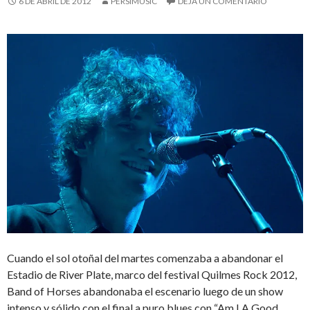
6 DE ABRIL DE 2012
PERSIMUSIC
DEJA UN COMENTARIO
Cuando el sol otoñal del martes comenzaba a abandonar el
Estadio de River Plate, marco del festival Quilmes Rock 2012,
Band of Horses abandonaba el escenario luego de un show
intenso y sólido con el final a puro blues con “Am I A Good