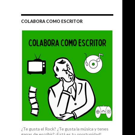
COLABORA COMO ESCRITOR
¿Te gusta el Rock? ¿Te gusta la música y tenes
ganas de escribir? ¡Está es tu oportunidad!