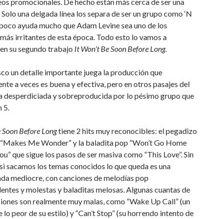
eos promocionales. De hecho están más cerca de ser una
Solo una delgada línea los separa de ser un grupo como ‘N
poco ayuda mucho que Adam Levine sea uno de los
más irritantes de esta época. Todo esto lo vamos a
 en su segundo trabajo
It Won’t Be Soon Before Long
.
sco un detalle importante juega la producción que
te a veces es buena y efectiva, pero en otros pasajes del
a desperdiciada y sobreproducida por lo pésimo grupo que
 5.
e Soon Before Long
tiene 2 hits muy reconocibles: el pegadizo
e “Makes Me Wonder” y la baladita pop “Won’t Go Home
u” que sigue los pasos de ser masiva como “This Love”. Sin
si sacamos los temas conocidos lo que queda es una
da mediocre, con canciones de melodías pop
entes y molestas y baladitas melosas. Algunas cuantas de
ciones son realmente muy malas, como “Wake Up Call” (un
 lo peor de su estilo) y “Can’t Stop” (su horrendo intento de