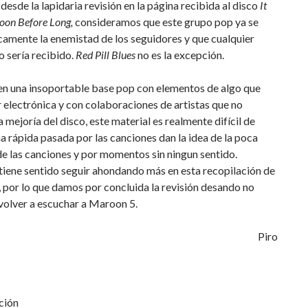
desde la lapidaria revisión en la página recibida al disco
It
oon Before Long,
consideramos que este grupo pop ya se
amente la enemistad de los seguidores y que cualquier
o sería recibido.
Red Pill Blues
no es la excepción.
n una insoportable base pop con elementos de algo que
r electrónica y con colaboraciones de artistas que no
a mejoría del disco, este material es realmente difícil de
na rápida pasada por las canciones dan la idea de la poca
e las canciones y por momentos sin ningun sentido.
iene sentido seguir ahondando más en esta recopilación de
 por lo que damos por concluida la revisión desando no
volver a escuchar a Maroon 5.
Piro
ción