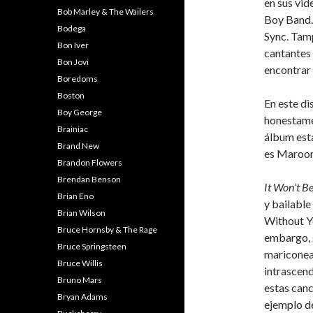
en sus vid
Bob Marley & The Wailers
Boy Band. 
Bodega
Sync. Tam
Bon Iver
cantantes 
Bon Jovi
encontrar
Boredoms
Boston
En este di
Boy George
honestamen
Brainiac
álbum est
Brand New
es Maroon
Brandon Flowers
Brendan Benson
It Won’t B
Brian Eno
y bailabl
Brian Wilson
Without Yo
Bruce Hornsby & The Rage
embargo, 
Bruce Springsteen
mariconea
Bruce Willis
intrascend
Bruno Mars
estas can
Bryan Adams
ejemplo de