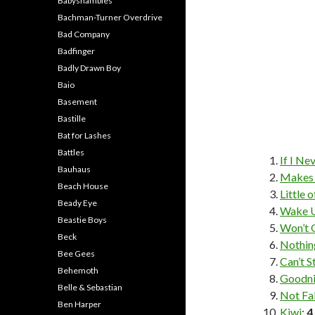
Babyshambles
Bachman-Turner Overdrive
Bad Company
Badfinger
Badly Drawn Boy
Baio
Basement
Bastille
Bat for Lashes
Battles
If I Ne
Bauhaus
Makes
Beach House
Little 
Beady Eye
Wake U
Beastie Boys
Won’t 
Beck
Nothin
Bee Gees
Can’t S
Behemoth
Goodni
Belle & Sebastian
Not Fal
Ben Harper
Kiwi
:
4