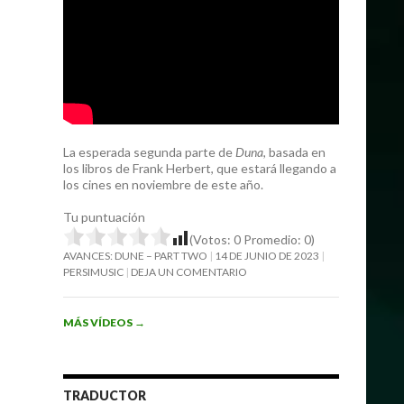
La esperada segunda parte de
Duna
, basada en
los libros de Frank Herbert, que estará llegando a
los cines en noviembre de este año.
Tu puntuación
(Votos:
0
Promedio:
0
)
AVANCES: DUNE – PART TWO
14 DE JUNIO DE 2023
PERSIMUSIC
DEJA UN COMENTARIO
MÁS VÍDEOS
→
TRADUCTOR