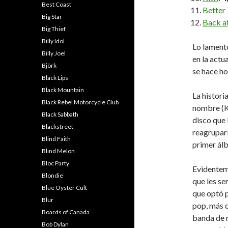
Best Coast
Better
Big Star
Back a
Big Thief
Billy Idol
Lo lament
Billy Joel
en la actu
Björk
se hace ho
Black Lips
Black Mountain
La histori
Black Rebel Motorcycle Club
nombre (Ka
Black Sabbath
disco que 
Blackstreet
reagruparí
Blind Faith
primer á
Blind Melon
Bloc Party
Evidenteme
Blondie
que les se
Blue Öyster Cult
que optó 
Blur
pop, más d
Boards of Canada
banda de r
Bob Dylan