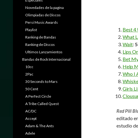
Especiales
Novedades de la pagina
Olimpiadas de Discos
Persi Music Awards
Best 4
Playlist
What L
Ranking de Bandas
Wait
:
5
Ranking de Discos
Lips O
Ultimos Lanzamientos
Bet My
Bandas de Rock Internacional
Help M
10cc
Who I
2Pac
Whisk
30 Seconds to Mars
Girls L
50 Cent
Clousu
A Perfect Circle
A Tribe Called Quest
Red Pill Bl
AC/DC
editado en
Accept
estudio d
Adam & The Ants
Adele