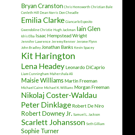
Bryan Cranston
Chris Hemsworth
Christian Bale
Conleth Hill
Dean Norris
Don Cheadle
Emilia Clarke
Giancarlo Esposito
Iain Glen
Gwendoline Christie
Hugh Jackman
Isaac Hempstead Wright
Idris Elba
Jennifer Lawrence
Jeremy Renner
Jerome Flynn
Jonathan Banks
John Bradley
Kevin Spacey
Kit Harington
Lena Headey
Leonardo DiCaprio
Liam Cunningham
Mahershala Ali
Maisie Williams
Martin Freeman
Morgan Freeman
Michael Caine
Michael K. Williams
Nikolaj Coster-Waldau
Peter Dinklage
Robert De Niro
Robert Downey Jr.
Samuel L. Jackson
Scarlett Johansson
Seth Gilliam
Sophie Turner