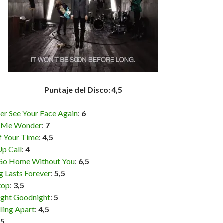
Puntaje del Disco: 4,5
ver See Your Face Again
:
6
 Me Wonder
:
7
of Your Time
:
4,5
p Call
:
4
Go Home Without You
:
6,5
g Lasts Forever
:
5,5
top
:
3,5
ght Goodnight
:
5
ling Apart
:
4,5
,5