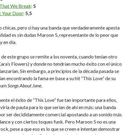
 That We Break
:
5
t Your Door
:
5,5
o chicas, pero si hay una banda que verdaderamente apesta
alidad es sin dudas Maroon 5, representante de lo peor que
y en día.
a de este grupo se remite a los noventa, cuando tenían otro
ra’s Flowers) y donde no tendrían mucho éxito con el único
lanzarían. Sin embargo, a principios de la década pasada se
an encontrando la fama en base a su hit “This Love” de su
lbum
Songs About Jane
.
nte el éxito de “This Love” fue tan importante para ellos,
rviría de pauta para lo que serían de ahí en más: una banda
por ser decididamente comercial apostando a un sonido más
ance y con ciertos toques funk. Pero Maroon 5 no es una
ock, pese a que eso es lo que se creen e intentan demostrar