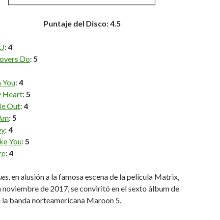
Puntaje del Disco: 4.5
 U
:
4
overs Do
:
5
n You
:
4
 Heart
:
5
e Out
:
4
 Am
:
5
ey
:
4
ike You
:
5
re
:
4
ues
, en alusión a la famosa escena de la película Matrix,
 noviembre de 2017, se conviritó en el sexto álbum de
e la banda norteamericana Maroon 5.