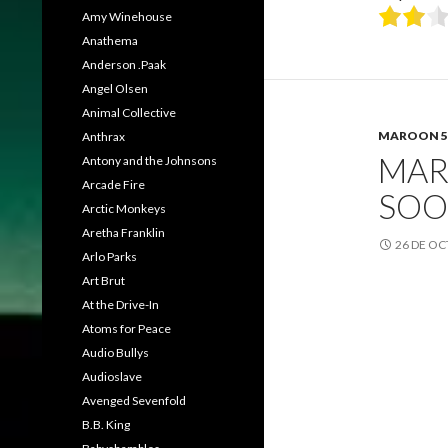
Amy Winehouse
Anathema
Anderson .Paak
Angel Olsen
Animal Collective
MAROON 5
Anthrax
MAR
Antony and the Johnsons
Arcade Fire
SOO
Arctic Monkeys
Aretha Franklin
26 DE OC
Arlo Parks
Art Brut
At the Drive-In
Atoms for Peace
Audio Bullys
Audioslave
Avenged Sevenfold
B.B. King