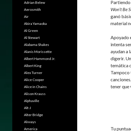
Partiendo 
Adrian Belew
Won’t Be S
Aerosmith
ganó básic
Air
material n
Akira Yamaoka
Al Green
Apoyado e
Al Stewart
intenta se
Alabama Shakes
ayudan a l
Alanis Morissette
digerir. U
Albert Hammond Jr.
temática d
Albert King
Tampoco t
Alex Turner
canciones,
Alice Cooper
tener que 
Alice in Chains
Alison Krauss
Alphaville
Alt-J
Alter Bridge
Alvvays
Tu puntua
America