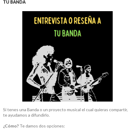
TU BANDA
Si tenes una Banda o un proyecto musical el cual quieras compartir,
te ayudamos a difundirlo.
¿Cómo?
Te damos dos opciones: