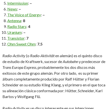
Intermission
:
–
News
:
–
The Voice of Energy
:
–
Antenna
:
8
Radio Stars
:
4
Uranium
:
–
Transistor
:
7
Ohm Sweet Ohm
:
7,5
Radio-Activity
(o
Radio-Aktivität
en alemán) es el quinto disco
de estudio de Kraftwerk, sucesor de
Autobahn
y predecesor de
Trans Europa Express
, probablemente los dos discos más
exitosos de este grupo alemán. Por otro lado, es su primer
álbum completamente producido por Ralf Hütter y Florian
Schneider en su estudio Kling Klang, y el primero en el que toca
su alineación clásica conformada por: Hütter, Schneider, Karl
Bartos y Wolfgang Flü.
Radio-Activity
es un disco interesante en sus intenciones