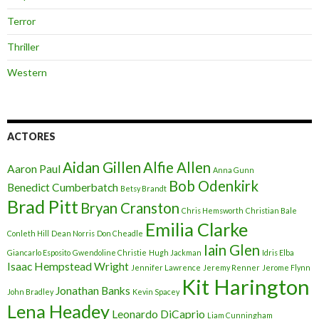
Terror
Thriller
Western
ACTORES
Aidan Gillen
Alfie Allen
Aaron Paul
Anna Gunn
Bob Odenkirk
Benedict Cumberbatch
Betsy Brandt
Brad Pitt
Bryan Cranston
Chris Hemsworth
Christian Bale
Emilia Clarke
Conleth Hill
Dean Norris
Don Cheadle
Iain Glen
Giancarlo Esposito
Gwendoline Christie
Hugh Jackman
Idris Elba
Isaac Hempstead Wright
Jennifer Lawrence
Jeremy Renner
Jerome Flynn
Kit Harington
Jonathan Banks
John Bradley
Kevin Spacey
Lena Headey
Leonardo DiCaprio
Liam Cunningham