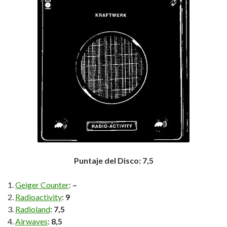
Puntaje del Disco: 7,5
Geiger Counter
:
–
Radioactivity
:
9
Radioland
:
7,5
Airwaves
:
8,5