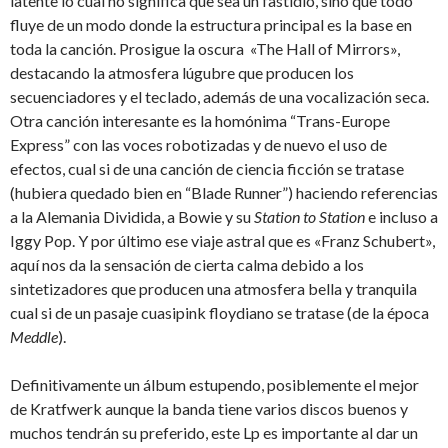
latente lo cual no significa que sea un fastidio, sino que todo
fluye de un modo donde la estructura principal es la base en
toda la canción. Prosigue la oscura «The Hall of Mirrors»,
destacando la atmosfera lúgubre que producen los
secuenciadores y el teclado, además de una vocalización seca.
Otra canción interesante es la homónima “Trans-Europe
Express” con las voces robotizadas y de nuevo el uso de
efectos, cual si de una canción de ciencia ficción se tratase
(hubiera quedado bien en “Blade Runner”) haciendo referencias
a la Alemania Dividida, a Bowie y su
Station to Station
e incluso a
Iggy Pop. Y por último ese viaje astral que es «Franz Schubert»,
aquí nos da la sensación de cierta calma debido a los
sintetizadores que producen una atmosfera bella y tranquila
cual si de un pasaje cuasipink floydiano se tratase (de la época
Meddle
).
Definitivamente un álbum estupendo, posiblemente el mejor
de Kratfwerk aunque la banda tiene varios discos buenos y
muchos tendrán su preferido, este Lp es importante al dar un