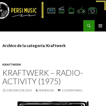
Buscar
Persi Music
SALTAR
MENÚ
AL
PRINCI
CONTENIDO
Archivo de la categoría: Kraftwerk
KRAFTWERK
KRAFTWERK – RADIO-
ACTIVITY (1975)
2 DE MAYO DE 2015
PERSIMUSIC
1 COMENTARIO