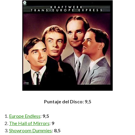
Puntaje del Disco: 9,5
Europe Endless
:
9,5
The Hall of Mirrors
:
9
Showroom Dummies
:
8,5