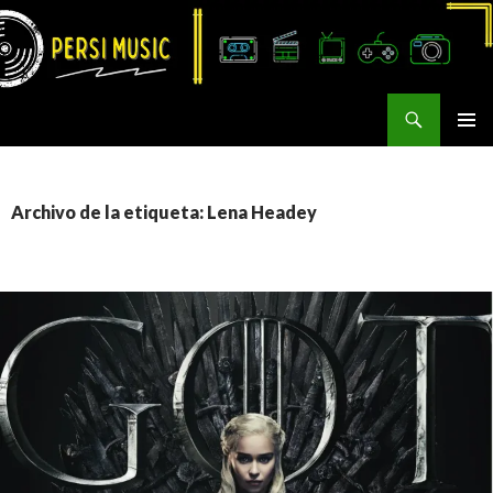
Buscar
Persi Music
SALTAR
MENÚ
AL
PRINCI
CONTENIDO
Archivo de la etiqueta: Lena Headey