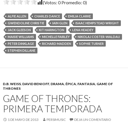
(Votos:
0
Promedio:
0
)
ALFIE ALLEN
CHARLES DANCE
EMILIA CLARKE
GWENDOLINE CHRISTIE
IAIN GLEN
ISAAC HEMPSTEAD WRIGHT
JACK GLEESON
KIT HARINGTON
LENA HEADEY
MAISIE WILLIAMS
MICHELLE FAIRLEY
NIKOLAJ COSTER-WALDAU
PETER DINKLAGE
RICHARD MADDEN
SOPHIE TURNER
STEPHEN DILLANE
D.B. WEISS
,
DAVID BENIOFF
,
DRAMA
,
ÉPICA
,
FANTASIA
,
GAME OF
THRONES
GAME OF THRONES:
PRIMERA TEMPORADA
1 DE MAYO DE 2013
PERSIMUSIC
DEJA UN COMENTARIO