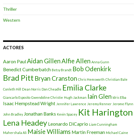
Thriller
Western
ACTORES
Aidan Gillen
Alfie Allen
Aaron Paul
Anna Gunn
Bob Odenkirk
Benedict Cumberbatch
Betsy Brandt
Brad Pitt
Bryan Cranston
Chris Hemsworth
Christian Bale
Emilia Clarke
Conleth Hill
Dean Norris
Don Cheadle
Iain Glen
Giancarlo Esposito
Gwendoline Christie
Hugh Jackman
Idris Elba
Isaac Hempstead Wright
Jennifer Lawrence
Jeremy Renner
Jerome Flynn
Kit Harington
Jonathan Banks
John Bradley
Kevin Spacey
Lena Headey
Leonardo DiCaprio
Liam Cunningham
Maisie Williams
Martin Freeman
Mahershala Ali
Michael Caine