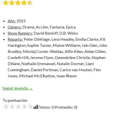
Año:
2015
Género:
Drama, Acción, Fantasia, Epica
Show Runners:
David Benioff, D.B. Weiss
Reparto:
Peter Dinklage, Lena Headey, Emilia Clarke, Kit
Harington, Sophie Turner, Maisie Williams, Iain Glen, John
Bradley, Nikolaj Coster-Waldau, Alfie Allen, Aidan Gillen,
Conleth Hill, Jerome Flynn, Gwendoline Christie, Stephen
Dillane, Nathalie Emmanuel, Natalie Dormer, Liam
Cunningham, Daniel Portman, Carice van Houten, Finn
Jones, Michael McElhatton, Iwan Rheon
Game of Thrones: Quinta Temporada
Seguir leyendo
→
Tu puntuación
(Votos:
0
Promedio:
0
)