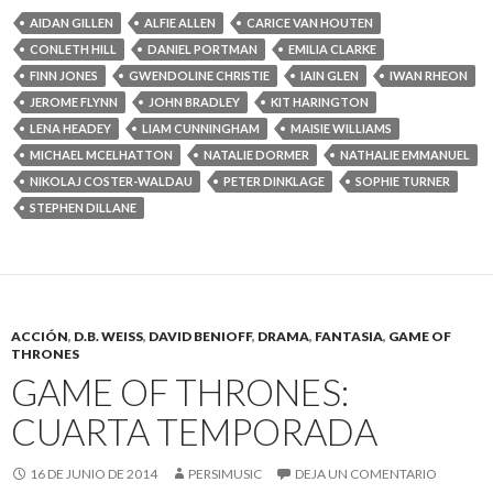
AIDAN GILLEN
ALFIE ALLEN
CARICE VAN HOUTEN
CONLETH HILL
DANIEL PORTMAN
EMILIA CLARKE
FINN JONES
GWENDOLINE CHRISTIE
IAIN GLEN
IWAN RHEON
JEROME FLYNN
JOHN BRADLEY
KIT HARINGTON
LENA HEADEY
LIAM CUNNINGHAM
MAISIE WILLIAMS
MICHAEL MCELHATTON
NATALIE DORMER
NATHALIE EMMANUEL
NIKOLAJ COSTER-WALDAU
PETER DINKLAGE
SOPHIE TURNER
STEPHEN DILLANE
ACCIÓN
,
D.B. WEISS
,
DAVID BENIOFF
,
DRAMA
,
FANTASIA
,
GAME OF
THRONES
GAME OF THRONES:
CUARTA TEMPORADA
16 DE JUNIO DE 2014
PERSIMUSIC
DEJA UN COMENTARIO