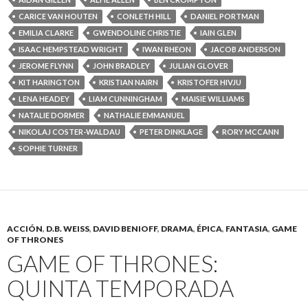
CARICE VAN HOUTEN
CONLETH HILL
DANIEL PORTMAN
EMILIA CLARKE
GWENDOLINE CHRISTIE
IAIN GLEN
ISAAC HEMPSTEAD WRIGHT
IWAN RHEON
JACOB ANDERSON
JEROME FLYNN
JOHN BRADLEY
JULIAN GLOVER
KIT HARINGTON
KRISTIAN NAIRN
KRISTOFER HIVJU
LENA HEADEY
LIAM CUNNINGHAM
MAISIE WILLIAMS
NATALIE DORMER
NATHALIE EMMANUEL
NIKOLAJ COSTER-WALDAU
PETER DINKLAGE
RORY MCCANN
SOPHIE TURNER
ACCIÓN
,
D.B. WEISS
,
DAVID BENIOFF
,
DRAMA
,
ÉPICA
,
FANTASIA
,
GAME
OF THRONES
GAME OF THRONES:
QUINTA TEMPORADA