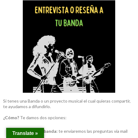
Si tenes una Banda o un proyecto musical el cual quieras compartir,
te ayudamos a difundirlo.
¿Cómo?
Te damos dos opciones:
Entrevista a tu banda:
te enviaremos las preguntas vía mail
Translate »
para que contestes.