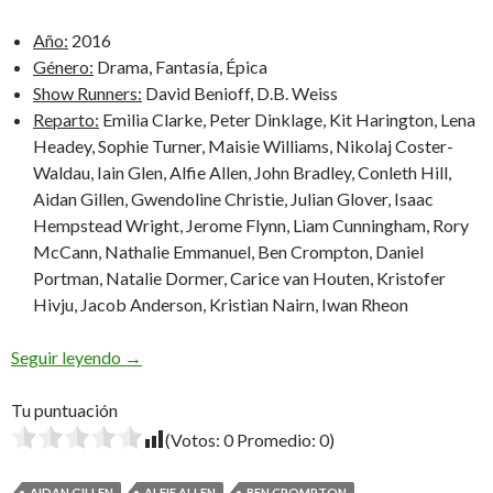
Año:
2016
Género:
Drama, Fantasía, Épica
Show Runners:
David Benioff, D.B. Weiss
Reparto:
Emilia Clarke, Peter Dinklage, Kit Harington, Lena
Headey, Sophie Turner, Maisie Williams, Nikolaj Coster-
Waldau, Iain Glen, Alfie Allen, John Bradley, Conleth Hill,
Aidan Gillen, Gwendoline Christie, Julian Glover, Isaac
Hempstead Wright, Jerome Flynn, Liam Cunningham, Rory
McCann, Nathalie Emmanuel, Ben Crompton, Daniel
Portman, Natalie Dormer, Carice van Houten, Kristofer
Hivju, Jacob Anderson, Kristian Nairn, Iwan Rheon
Game of Thrones: Sexta Temporada
Seguir leyendo
→
Tu puntuación
(Votos:
0
Promedio:
0
)
AIDAN GILLEN
ALFIE ALLEN
BEN CROMPTON