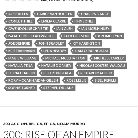
ALFIE ALLEN
CARICE VAN HOUTEN
CHARLES DANCE
CONLETH HILL
EMILIA CLARKE
FINN JONES
GWENDOLINE CHRISTIE
IAIN GLEN
IAN MCELHINNEY
ISAAC HEMPSTEAD WRIGHT
JACK GLEESON
JEROME FLYNN
JOE DEMPSIE
JOHN BRADLEY
KIT HARINGTON
KRISTIAN NAIRN
LENA HEADEY
LIAM CUNNINGHAM
MAISIE WILLIAMS
MICHAEL MCELHATTON
MICHELLE FAIRLEY
NATALIA TENA
NATALIE DORMER
NIKOLAJ COSTER-WALDAU
OONA CHAPLIN
PETER DINKLAGE
RICHARD MADDEN
RORY MCCANN AIDAN GILLEN
ROSE LESLIE
SIBEL KEKILLI
SOPHIE TURNER
STEPHEN DILLANE
300
,
ACCIÓN
,
BÉLICA
,
ÉPICA
,
NOAM MURRO
300: RISE OF AN EMPIRE