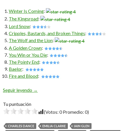
Winter Is Coming
:
The Kingsroad
:
Lord Snow
:
Cripples, Bastards, and Broken Things
:
The Wolf and the Lion
:
A Golden Crown
:
You Win or You Die
:
The Pointy End
:
Baelor
:
Fire and Blood
:
Game of Thrones: Primera Temporada
Seguir leyendo
→
Tu puntuación
(Votos:
0
Promedio:
0
)
CHARLES DANCE
EMILIA CLARKE
IAIN GLEN