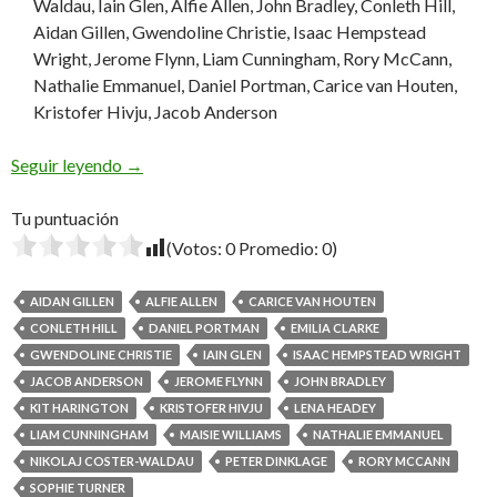
Waldau, Iain Glen, Alfie Allen, John Bradley, Conleth Hill,
Aidan Gillen, Gwendoline Christie, Isaac Hempstead
Wright, Jerome Flynn, Liam Cunningham, Rory McCann,
Nathalie Emmanuel, Daniel Portman, Carice van Houten,
Kristofer Hivju, Jacob Anderson
Game of Thrones: Séptima Temporada
Seguir leyendo
→
Tu puntuación
(Votos:
0
Promedio:
0
)
AIDAN GILLEN
ALFIE ALLEN
CARICE VAN HOUTEN
CONLETH HILL
DANIEL PORTMAN
EMILIA CLARKE
GWENDOLINE CHRISTIE
IAIN GLEN
ISAAC HEMPSTEAD WRIGHT
JACOB ANDERSON
JEROME FLYNN
JOHN BRADLEY
KIT HARINGTON
KRISTOFER HIVJU
LENA HEADEY
LIAM CUNNINGHAM
MAISIE WILLIAMS
NATHALIE EMMANUEL
NIKOLAJ COSTER-WALDAU
PETER DINKLAGE
RORY MCCANN
SOPHIE TURNER