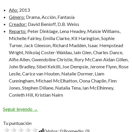
Año:
2013
Género:
Drama, Acción, Fantasía
Creador:
David Benioff, D.B. Weiss
Reparto:
Peter Dinklage, Lena Headey, Maisie Williams,
Michelle Fairley, Emilia Clarke, Kit Harington, Sophie
Turner, Jack Gleeson, Richard Madden, Isaac Hempstead
Wright, Nikolaj Coster-Waldau, Iain Glen, Charles Dance,
Alfie Allen, Gwendoline Christie, Rory McCann Aidan Gillen,
John Bradley, Sibel Kekilli, Joe Dempsie, Jerome Flynn, Rose
Leslie, Carice van Houten, Natalie Dormer, Liam
Cunningham, Michael McElhatton, Oona Chaplin, Finn
Jones, Stephen Dillane, Natalia Tena, Ian McElhinney,
Conleth Hill, Kristian Nairn
Game of Thrones: Tercera Temporada
Seguir leyendo
→
Tu puntuación
(Votos:
0
Promedio:
0
)