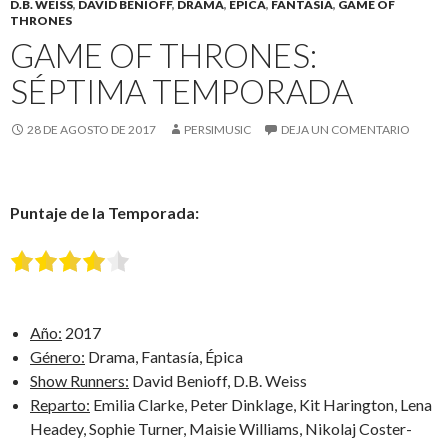
D.B. WEISS
,
DAVID BENIOFF
,
DRAMA
,
ÉPICA
,
FANTASIA
,
GAME OF
THRONES
GAME OF THRONES:
SÉPTIMA TEMPORADA
28 DE AGOSTO DE 2017
PERSIMUSIC
DEJA UN COMENTARIO
Puntaje de la Temporada:
Año:
2017
Género:
Drama, Fantasía, Épica
Show Runners:
David Benioff, D.B. Weiss
Reparto:
Emilia Clarke, Peter Dinklage, Kit Harington, Lena
Headey, Sophie Turner, Maisie Williams, Nikolaj Coster-