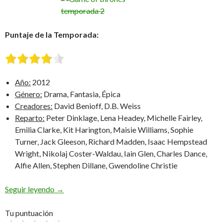
Puntaje de la Temporada:
Año:
2012
Género:
Drama, Fantasia, Épica
Creadores:
David Benioff, D.B. Weiss
Reparto:
Peter Dinklage, Lena Headey, Michelle Fairley,
Emilia Clarke, Kit Harington, Maisie Williams, Sophie
Turner, Jack Gleeson, Richard Madden, Isaac Hempstead
Wright, Nikolaj Coster-Waldau, Iain Glen, Charles Dance,
Alfie Allen, Stephen Dillane, Gwendoline Christie
Game of Thrones: Segunda Temporada
Seguir leyendo
→
Tu puntuación