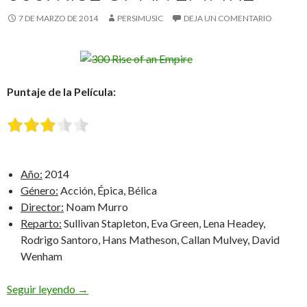
7 DE MARZO DE 2014
PERSIMUSIC
DEJA UN COMENTARIO
Puntaje de la Película:
Año:
2014
Género:
Acción, Épica, Bélica
Director:
Noam Murro
Reparto:
Sullivan Stapleton, Eva Green, Lena Headey,
Rodrigo Santoro, Hans Matheson, Callan Mulvey, David
Wenham
300: Rise of an Empire
Seguir leyendo
→