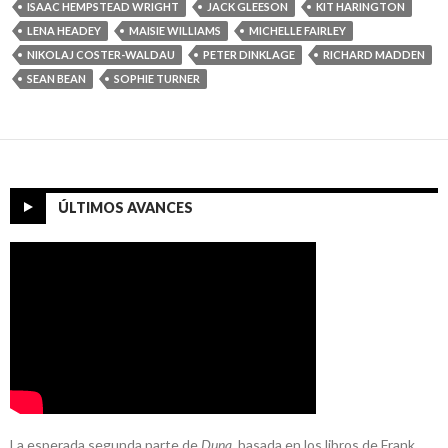
ISAAC HEMPSTEAD WRIGHT
JACK GLEESON
KIT HARINGTON
LENA HEADEY
MAISIE WILLIAMS
MICHELLE FAIRLEY
NIKOLAJ COSTER-WALDAU
PETER DINKLAGE
RICHARD MADDEN
SEAN BEAN
SOPHIE TURNER
ÚLTIMOS AVANCES
La esperada segunda parte de
Duna
, basada en los libros de Frank