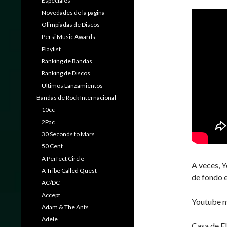
Especiales
Novedades de la pagina
Olimpiadas de Discos
Persi Music Awards
Playlist
Ranking de Bandas
Ranking de Discos
Ultimos Lanzamientos
Bandas de Rock Internacional
10cc
2Pac
30 Seconds to Mars
50 Cent
A Perfect Circle
A veces, 
A Tribe Called Quest
de fondo e
AC/DC
Accept
Youtube m
Adam & The Ants
Adele
Casa de F