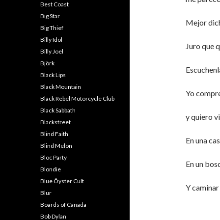
Best Coast
Big Star
Mejor di
Big Thief
Billy Idol
Juro que q
Billy Joel
Björk
Escuchenl
Black Lips
Black Mountain
Yo compre
Black Rebel Motorcycle Club
Black Sabbath
y quiero vi
Blackstreet
Blind Faith
En una ca
Blind Melon
Bloc Party
En un bos
Blondie
Blue Öyster Cult
Y caminar 
Blur
Boards of Canada
Bob Dylan