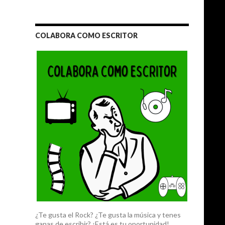
COLABORA COMO ESCRITOR
¿Te gusta el Rock? ¿Te gusta la música y tenes
ganas de escribir? ¡Está es tu oportunidad!