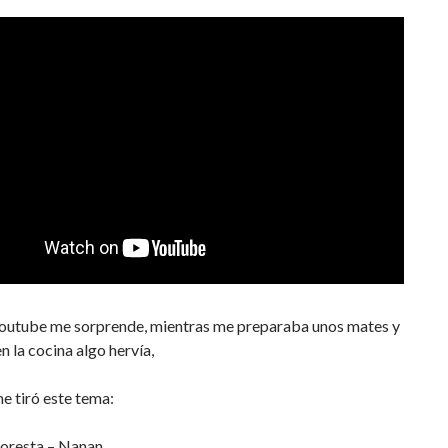
Youtube me sorprende, mientras me preparaba unos mates y
n la cocina algo hervía,
e tiró este tema:
loresta – Nanan