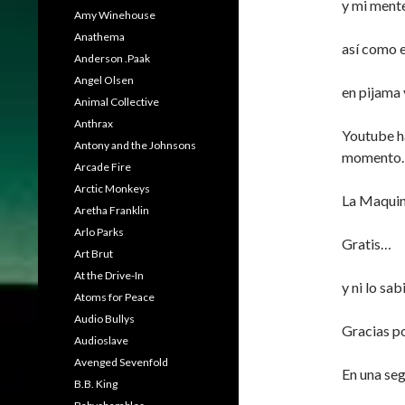
y mi mente
Amy Winehouse
Anathema
así como 
Anderson .Paak
Angel Olsen
en pijama 
Animal Collective
Anthrax
Youtube ha
Antony and the Johnsons
momento
Arcade Fire
Arctic Monkeys
La Maquin
Aretha Franklin
Arlo Parks
Gratis…
Art Brut
At the Drive-In
y ni lo sab
Atoms for Peace
Audio Bullys
Gracias p
Audioslave
Avenged Sevenfold
En una seg
B.B. King