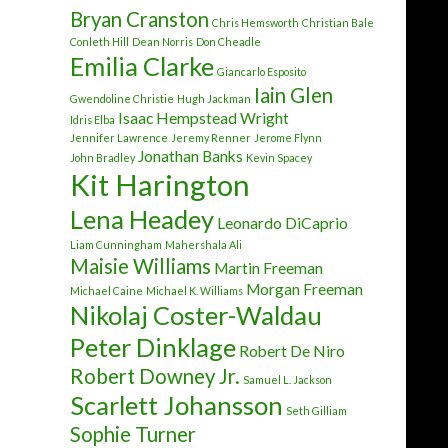
Bryan Cranston
Chris Hemsworth
Christian Bale
Conleth Hill
Dean Norris
Don Cheadle
Emilia Clarke
Giancarlo Esposito
Iain Glen
Gwendoline Christie
Hugh Jackman
Isaac Hempstead Wright
Idris Elba
Jennifer Lawrence
Jeremy Renner
Jerome Flynn
Jonathan Banks
John Bradley
Kevin Spacey
Kit Harington
Lena Headey
Leonardo DiCaprio
Liam Cunningham
Mahershala Ali
Maisie Williams
Martin Freeman
Morgan Freeman
Michael Caine
Michael K. Williams
Nikolaj Coster-Waldau
Peter Dinklage
Robert De Niro
Robert Downey Jr.
Samuel L. Jackson
Scarlett Johansson
Seth Gilliam
Sophie Turner