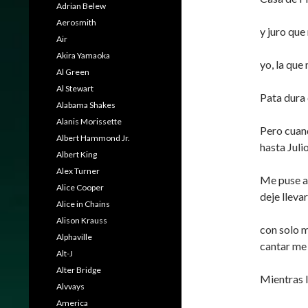
Adrian Belew
Aerosmith
y juro que
Air
Akira Yamaoka
yo, la que
Al Green
Al Stewart
Pata dura
Alabama Shakes
Alanis Morissette
Pero cuand
Albert Hammond Jr.
hasta Jul
Albert King
Alex Turner
Me puse a
Alice Cooper
deje lleva
Alice in Chains
Alison Krauss
con solo m
Alphaville
cantar me 
Alt-J
Alter Bridge
Mientras l
Alvvays
America