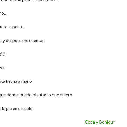
cho…
uita la pena…
a y despues me cuentan.
!!!
vir
sita hecha a mano
que donde puedo plantar lo que quiero
de pie en el suelo
Coca y Bonjour