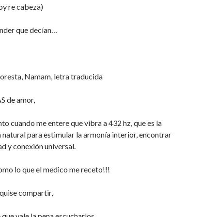
oy re cabeza)
ender que decían…
loresta, Namam, letra traducida
S de amor,
nto cuando me entere que vibra a 432 hz, que es la
 natural para estimular la armonía interior, encontrar
ad y conexión universal.
omo lo que el medico me receto!!!
 quise compartir,
 que vale la pena escucharlos…