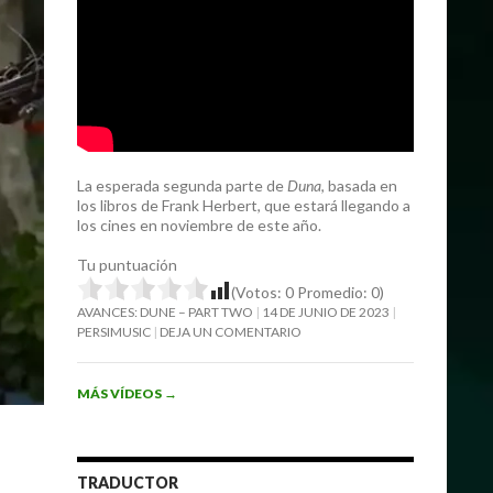
La esperada segunda parte de
Duna
, basada en
los libros de Frank Herbert, que estará llegando a
los cines en noviembre de este año.
Tu puntuación
(Votos:
0
Promedio:
0
)
AVANCES: DUNE – PART TWO
14 DE JUNIO DE 2023
PERSIMUSIC
DEJA UN COMENTARIO
MÁS VÍDEOS
→
TRADUCTOR