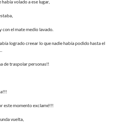
 había volado a ese lugar,
estaba,
y con el mate medio lavado.
bía logrado creear lo que nadie había podido hasta el
…
a de traspolar personas!!
ia!!!
or este momento exclamé!!!
unda vuelta,