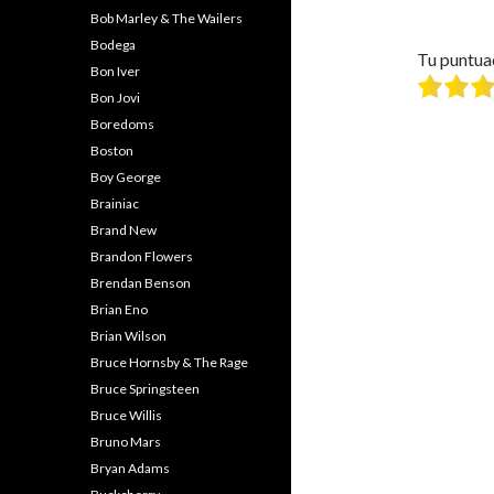
Bob Marley & The Wailers
Bodega
Tu puntua
Bon Iver
Bon Jovi
Boredoms
Boston
Boy George
Brainiac
Brand New
Brandon Flowers
Brendan Benson
Brian Eno
Brian Wilson
Bruce Hornsby & The Rage
Bruce Springsteen
Bruce Willis
Bruno Mars
Bryan Adams