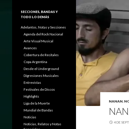
SECCIONES, BANDAS Y
TODO LO DEMÁS
Adelantos, Notas y Secciones
Agenda del Rock Nacional
Arte Visual Musical
Avances
Cobertura de Recitales
Copa Argentina
Desde el Underground
Digresiones Musicales
Entrevistas
Festivales de Discos
Highlights
NANAN
,
NO
Liga de la Muerte
NAN
Mundial de Bandas
Noticias
4 DE SEP
Noticias, Relatos y Notas