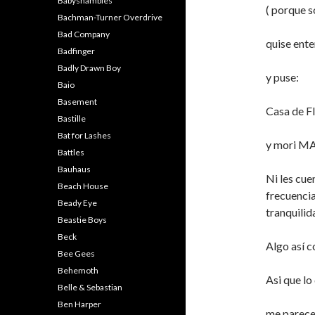
Babyshambles
( porque s
Bachman-Turner Overdrive
Bad Company
quise ent
Badfinger
Badly Drawn Boy
y puse:
Baio
Basement
Casa de F
Bastille
Bat for Lashes
y mori MA
Battles
Bauhaus
Ni les cue
Beach House
frecuencia
Beady Eye
tranquilid
Beastie Boys
Beck
Algo así c
Bee Gees
Behemoth
Asi que lo
Belle & Sebastian
Ben Harper
me parece