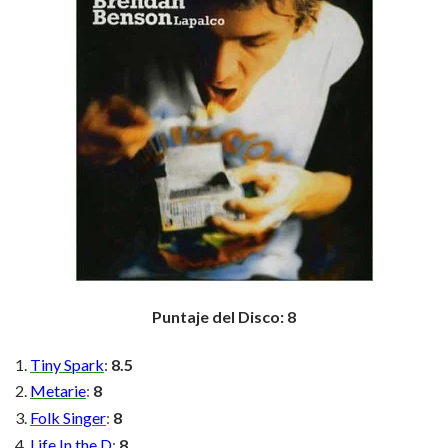
Puntaje del Disco: 8
Tiny Spark
:
8.5
Metarie
:
8
Folk Singer
:
8
Life In the D
:
8