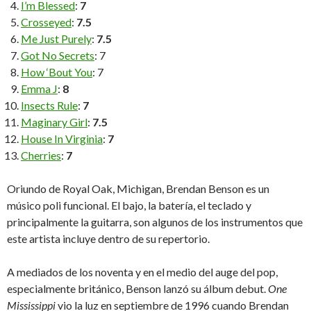
I’m Blessed
:
7
Crosseyed
:
7.5
Me Just Purely
:
7.5
Got No Secrets
: 7
How ‘Bout You
: 7
Emma J
:
8
Insects Rule
:
7
Maginary Girl
:
7.5
House In Virginia
:
7
Cherries
:
7
Oriundo de Royal Oak, Michigan, Brendan Benson es un
músico poli funcional. El bajo, la batería, el teclado y
principalmente la guitarra, son algunos de los instrumentos que
este artista incluye dentro de su repertorio.
A mediados de los noventa y en el medio del auge del pop,
especialmente británico, Benson lanzó su álbum debut.
One
Mississippi
vio la luz en septiembre de 1996 cuando Brendan