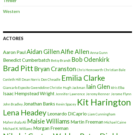
Thriller
Western
ACTORES
Aidan Gillen
Alfie Allen
Aaron Paul
Anna Gunn
Bob Odenkirk
Benedict Cumberbatch
Betsy Brandt
Brad Pitt
Bryan Cranston
Chris Hemsworth
Christian Bale
Emilia Clarke
Conleth Hill
Dean Norris
Don Cheadle
Iain Glen
Giancarlo Esposito
Gwendoline Christie
Hugh Jackman
Idris Elba
Isaac Hempstead Wright
Jennifer Lawrence
Jeremy Renner
Jerome Flynn
Kit Harington
Jonathan Banks
John Bradley
Kevin Spacey
Lena Headey
Leonardo DiCaprio
Liam Cunningham
Maisie Williams
Martin Freeman
Mahershala Ali
Michael Caine
Morgan Freeman
Michael K. Williams