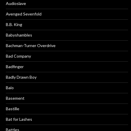
Audioslave
Avenged Sevenfold
B.B. King
Babyshambles
Bachman-Turner Overdrive
Bad Company
Badfinger
Badly Drawn Boy
Baio
Basement
Bastille
Bat for Lashes
Battles