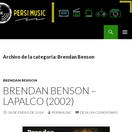
Buscar
Persi Music
SALTAR
MENÚ
AL
PRINCI
CONTENIDO
Archivo de la categoría: Brendan Benson
BRENDAN BENSON
BRENDAN BENSON –
LAPALCO (2002)
18 DE ENERO DE 2014
PERSIMUSIC
DEJA UN COMENTARIO