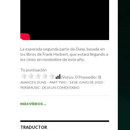
La esperada segunda parte de
Duna
, basada en
los libros de Frank Herbert, que estará llegando a
los cines en noviembre de este año.
Tu puntuación
(Votos:
0
Promedio:
0
)
AVANCES: DUNE – PART TWO
14 DE JUNIO DE 2023
PERSIMUSIC
DEJA UN COMENTARIO
MÁS VÍDEOS
→
TRADUCTOR