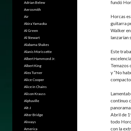
fundó Hor
Adrian Belew
Aerosmith
Horcas es 
Air
guitarra p
Akira Yamaoka
Walker en
Al Green
lanzarían 
Al Stewart
Alabama Shakes
Este traba
Alanis Morissette
excelencia
Albert Hammond Jr.
Temazos c
Albert King
y “No habr
Alex Turner
compacto d
Alice Cooper
Alice in Chains
Lamentabl
Alison Krauss
continuo 
Alphaville
panorama e
Alt-J
Abril de 1
Alter Bridge
todo Horc
Alvvays
con la ext
America