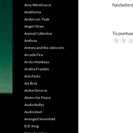
fundadore
Amy Winehouse
Anathema
Anderson .Paak
Angel Olsen
Tu puntua
Animal Collective
Anthrax
Antony and the Johnsons
Arcade Fire
Arctic Monkeys
Aretha Franklin
Arlo Parks
Art Brut
At the Drive-In
Atoms for Peace
Audio Bullys
Audioslave
Avenged Sevenfold
B.B. King