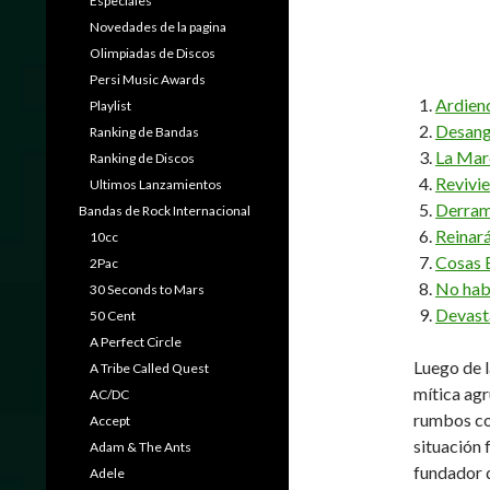
Especiales
Novedades de la pagina
Olimpiadas de Discos
Persi Music Awards
Ardien
Playlist
Desang
Ranking de Bandas
La Marc
Ranking de Discos
Revivi
Ultimos Lanzamientos
Derram
Bandas de Rock Internacional
Reinar
10cc
Cosas 
2Pac
No hab
30 Seconds to Mars
Devast
50 Cent
A Perfect Circle
Luego de l
A Tribe Called Quest
mítica ag
AC/DC
rumbos con
Accept
situación 
Adam & The Ants
fundador 
Adele