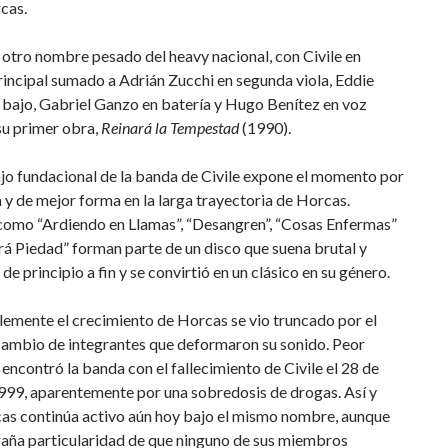
cas.
otro nombre pesado del heavy nacional, con Civile en
rincipal sumado a Adrián Zucchi en segunda viola, Eddie
 bajo, Gabriel Ganzo en batería y Hugo Benítez en voz
su primer obra,
Reinará la Tempestad
(1990).
jo fundacional de la banda de Civile expone el momento por
 y de mejor forma en la larga trayectoria de Horcas.
omo “Ardiendo en Llamas”, “Desangren”, “Cosas Enfermas”
á Piedad” forman parte de un disco que suena brutal y
e principio a fin y se convirtió en un clásico en su género.
emente el crecimiento de Horcas se vio truncado por el
cambio de integrantes que deformaron su sonido. Peor
ncontró la banda con el fallecimiento de Civile el 28 de
999, aparentemente por una sobredosis de drogas. Así y
as continúa activo aún hoy bajo el mismo nombre, aunque
raña particularidad de que ninguno de sus miembros