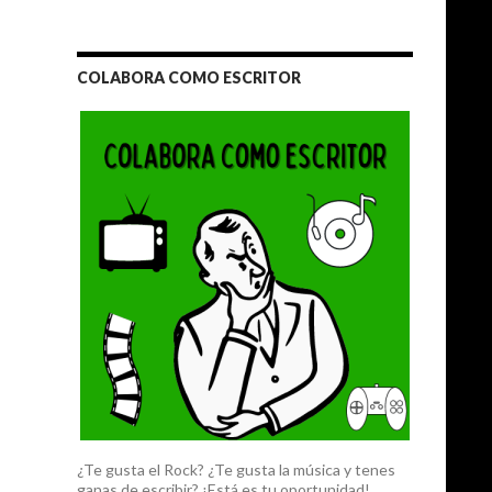
COLABORA COMO ESCRITOR
¿Te gusta el Rock? ¿Te gusta la música y tenes
ganas de escribir? ¡Está es tu oportunidad!