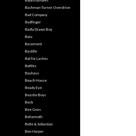
Babyshambles
Bachman-Turner Overdrive
Bad Company
Badfinger
Badly Drawn Boy
Baio
Basement
Bastille
Bat for Lashes
Battles
Bauhaus
Beach House
Beady Eye
Beastie Boys
Beck
Bee Gees
Behemoth
Belle & Sebastian
Ben Harper