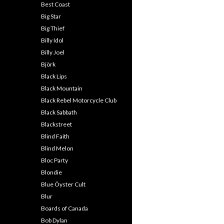
Best Coast
Big Star
Big Thief
Billy Idol
Billy Joel
Björk
Black Lips
Black Mountain
Black Rebel Motorcycle Club
Black Sabbath
Blackstreet
Blind Faith
Blind Melon
Bloc Party
Blondie
Blue Öyster Cult
Blur
Boards of Canada
Bob Dylan