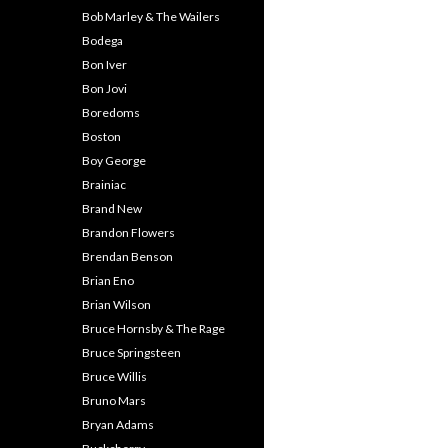
Bob Marley & The Wailers
Bodega
Bon Iver
Bon Jovi
Boredoms
Boston
Boy George
Brainiac
Brand New
Brandon Flowers
Brendan Benson
Brian Eno
Brian Wilson
Bruce Hornsby & The Rage
Bruce Springsteen
Bruce Willis
Bruno Mars
Bryan Adams