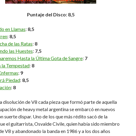
Puntaje del Disco: 8,5
do en Llamas
:
8,5
ren
:
8,5
ha de las Ratas
:
8
endo las Huestes
:
7,5
aremos Hasta la Última Gota de Sangre
:
7
á la Tempestad
:
8
Enfermas
:
9
rá Piedad
:
8,5
ación
:
8
a disolución de V8 cada pieza que formó parte de aquella
rupación de heavy metal argentina se embarcó en nuevos
 suerte dispar. Uno de los que más rédito sacó de la
fue el guitarrista, Osvalde Civile, quien había sido miembro
de V8 y abandonado la banda en 1986 y a los dos años