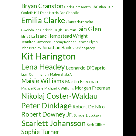
Bryan Cranston
Chris Hemsworth
Christian Bale
Conleth Hill
Dean Norris
Don Cheadle
Emilia Clarke
Giancarlo Esposito
Iain Glen
Gwendoline Christie
Hugh Jackman
Isaac Hempstead Wright
Idris Elba
Jennifer Lawrence
Jeremy Renner
Jerome Flynn
Jonathan Banks
John Bradley
Kevin Spacey
Kit Harington
Lena Headey
Leonardo DiCaprio
Liam Cunningham
Mahershala Ali
Maisie Williams
Martin Freeman
Morgan Freeman
Michael Caine
Michael K. Williams
Nikolaj Coster-Waldau
Peter Dinklage
Robert De Niro
Robert Downey Jr.
Samuel L. Jackson
Scarlett Johansson
Seth Gilliam
Sophie Turner