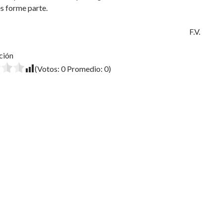
s forme parte.
F.V.
ción
(Votos:
0
Promedio:
0
)