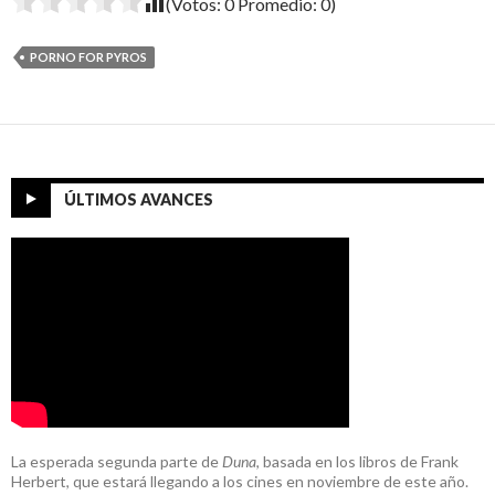
(Votos:
0
Promedio:
0
)
PORNO FOR PYROS
ÚLTIMOS AVANCES
La esperada segunda parte de
Duna
, basada en los libros de Frank
Herbert, que estará llegando a los cines en noviembre de este año.