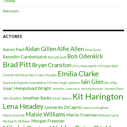
Thriller
Western
ACTORES
Aidan Gillen
Alfie Allen
Aaron Paul
Anna Gunn
Bob Odenkirk
Benedict Cumberbatch
Betsy Brandt
Brad Pitt
Bryan Cranston
Chris Hemsworth
Christian Bale
Emilia Clarke
Conleth Hill
Dean Norris
Don Cheadle
Iain Glen
Giancarlo Esposito
Gwendoline Christie
Hugh Jackman
Idris Elba
Isaac Hempstead Wright
Jennifer Lawrence
Jeremy Renner
Jerome Flynn
Kit Harington
Jonathan Banks
John Bradley
Kevin Spacey
Lena Headey
Leonardo DiCaprio
Liam Cunningham
Maisie Williams
Martin Freeman
Mahershala Ali
Michael Caine
Morgan Freeman
Michael K. Williams