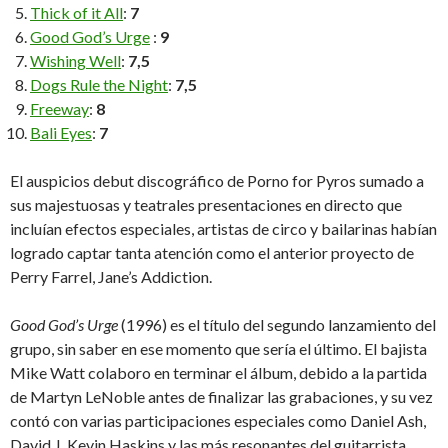
Thick of it All
:
7
Good God’s Urge
:
9
Wishing Well
:
7,5
Dogs Rule the Night
:
7,5
Freeway
:
8
Bali Eyes
:
7
El auspicios debut discográfico de Porno for Pyros sumado a
sus majestuosas y teatrales presentaciones en directo que
incluían efectos especiales, artistas de circo y bailarinas habían
logrado captar tanta atención como el anterior proyecto de
Perry Farrel, Jane’s Addiction.
Good God’s Urge
(1996) es el título del segundo lanzamiento del
grupo, sin saber en ese momento que sería el último. El bajista
Mike Watt colaboro en terminar el álbum, debido a la partida
de Martyn LeNoble antes de finalizar las grabaciones, y su vez
contó con varias participaciones especiales como Daniel Ash,
David J, Kevin Haskins y las más resonantes del guitarrista