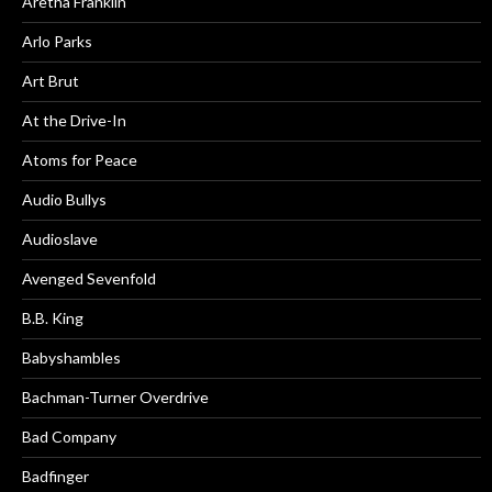
Aretha Franklin
Arlo Parks
Art Brut
At the Drive-In
Atoms for Peace
Audio Bullys
Audioslave
Avenged Sevenfold
B.B. King
Babyshambles
Bachman-Turner Overdrive
Bad Company
Badfinger