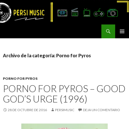
Buscar
Persi Music
SALTAR
MENÚ
AL
PRINCI
CONTENIDO
Archivo de la categoría: Porno for Pyros
PORNO FOR PYROS
PORNO FOR PYROS – GOOD
GOD’S URGE (1996)
28 DE OCTUBRE DE 2016
PERSIMUSIC
DEJA UN COMENTARIO