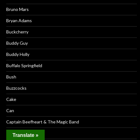
Bruno Mars
Bryan Adams
Buckcherry
Buddy Guy
Buddy Holly
Buffalo Springfield
Bush
Buzzcocks
Cake
Can
Captain Beefheart & The Magic Band
Car Seat Headrest
Translate »