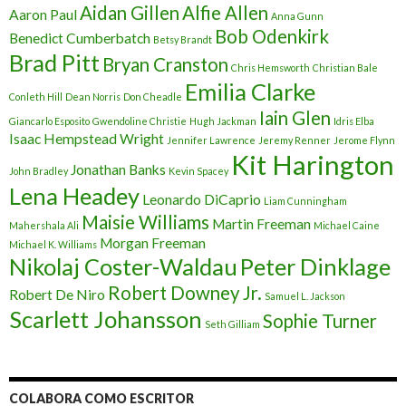
Aidan Gillen
Alfie Allen
Aaron Paul
Anna Gunn
Bob Odenkirk
Benedict Cumberbatch
Betsy Brandt
Brad Pitt
Bryan Cranston
Chris Hemsworth
Christian Bale
Emilia Clarke
Conleth Hill
Dean Norris
Don Cheadle
Iain Glen
Giancarlo Esposito
Gwendoline Christie
Hugh Jackman
Idris Elba
Isaac Hempstead Wright
Jennifer Lawrence
Jeremy Renner
Jerome Flynn
Kit Harington
Jonathan Banks
John Bradley
Kevin Spacey
Lena Headey
Leonardo DiCaprio
Liam Cunningham
Maisie Williams
Martin Freeman
Mahershala Ali
Michael Caine
Morgan Freeman
Michael K. Williams
Nikolaj Coster-Waldau
Peter Dinklage
Robert Downey Jr.
Robert De Niro
Samuel L. Jackson
Scarlett Johansson
Sophie Turner
Seth Gilliam
COLABORA COMO ESCRITOR