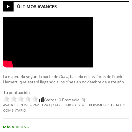
ÚLTIMOS AVANCES
La esperada segunda parte de
Duna
, basada en los libros de Frank
Herbert, que estará llegando a los cines en noviembre de este año.
Tu puntuación
(Votos:
0
Promedio:
0
)
AVANCES: DUNE – PART TWO
14 DE JUNIO DE 2023
PERSIMUSIC
DEJA UN
COMENTARIO
MÁS VÍDEOS
→