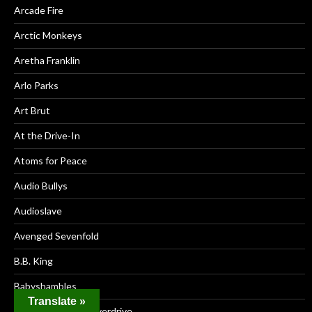
Arcade Fire
Arctic Monkeys
Aretha Franklin
Arlo Parks
Art Brut
At the Drive-In
Atoms for Peace
Audio Bullys
Audioslave
Avenged Sevenfold
B.B. King
Babyshambles
Translate »
Bachman-Turner Overdrive