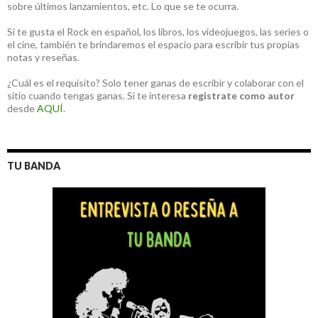
sobre últimos lanzamientos, etc. Lo que se te ocurra.
Si te gusta el Rock en español, los libros, los videojuegos, las series o
el cine, también te brindaremos el espacio para escribir tus propias
notas y reseñas.
¿Cuál es el requisito? Solo tener ganas de escribir y colaborar con el
sitio cuando tengas ganas. Si te interesa
registrate como autor
desde
AQUÍ
.
TU BANDA