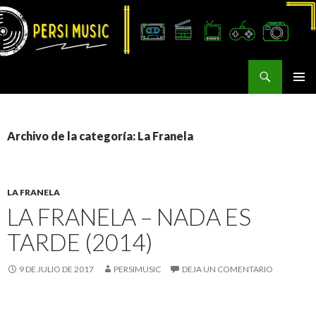
Buscar
Persi Music
SALTAR
MENÚ
AL
PRINCI
CONTENIDO
Archivo de la categoría: La Franela
LA FRANELA
LA FRANELA – NADA ES
TARDE (2014)
9 DE JULIO DE 2017
PERSIMUSIC
DEJA UN COMENTARIO