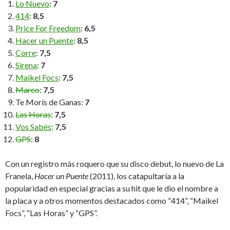
Lo Nuevo
:
7
414
:
8,5
Price For Freedom
:
6,5
Hacer un Puente
:
8,5
Corre
:
7,5
Sirena
:
7
Maikel Focs
:
7,5
Mareo
:
7,5
Te Morís de Ganas:
7
Las Horas
:
7,5
Vos Sabés
:
7,5
GPS
:
8
Con un registro más roquero que su disco debut, lo nuevo de La
Franela,
Hacer un Puente
(2011), los catapultaría a la
popularidad en especial gracias a su hit que le dio el nombre a
la placa y a otros momentos destacados como “414”, “Maikel
Focs”, “Las Horas” y “GPS”.