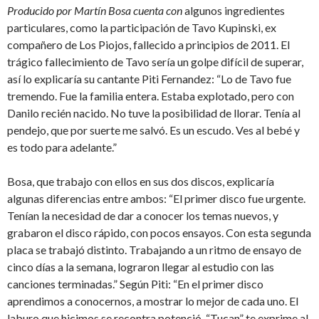
Producido por Martín Bosa cuenta con
algunos ingredientes
particulares, como la participación de Tavo Kupinski, ex
compañero de Los Piojos, fallecido a principios de 2011. El
trágico fallecimiento de Tavo sería un golpe difícil de superar,
así lo explicaría su cantante Piti Fernandez: “Lo de Tavo fue
tremendo. Fue la familia entera. Estaba explotado, pero con
Danilo recién nacido. No tuve la posibilidad de llorar. Tenía al
pendejo, que por suerte me salvó. Es un escudo. Ves al bebé y
es todo para adelante.”
Bosa, que trabajo con ellos en sus dos discos, explicaría
algunas diferencias entre ambos: “El primer disco fue urgente.
Tenían la necesidad de dar a conocer los temas nuevos, y
grabaron el disco rápido, con pocos ensayos. Con esta segunda
placa se trabajó distinto. Trabajando a un ritmo de ensayo de
cinco días a la semana, lograron llegar al estudio con las
canciones terminadas.” Según Piti: “En el primer disco
aprendimos a conocernos, a mostrar lo mejor de cada uno. El
laburo que hicimos se recontra potenció. “Tucan” te exprime al