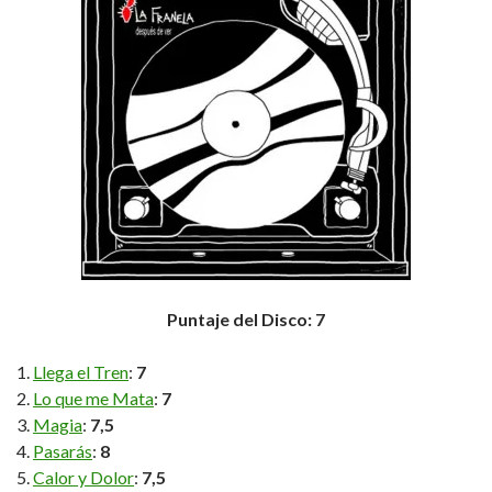
Puntaje del Disco: 7
Llega el Tren
:
7
Lo que me Mata
:
7
Magia
:
7,5
Pasarás
:
8
Calor y Dolor
:
7,5