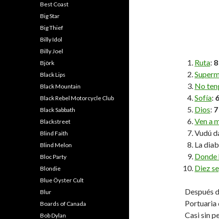
Best Coast
Big Star
Big Thief
Billy Idol
Billy Joel
Ruta
:
8
Björk
Super
Black Lips
No ten
Black Mountain
Sofía
:
Black Rebel Motorcycle Club
Dios
:
7
Black Sabbath
Ven a m
Blackstreet
Vudú d
Blind Faith
La dia
Blind Melon
Donde 
Bloc Party
Diez s
Blondie
Blue Öyster Cult
Después d
Blur
Portuaria 
Boards of Canada
Casi sin 
Bob Dylan