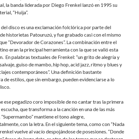
al, la banda liderada por Diego Frenkel lanzó en 1995 su
erial, “Huija”.
del disco es una exclamación folclórica por parte del
de historietas Patouruzú, y fue grabado casi con el mismo
que “Devorador de Corazones”. La combinación entre el
atino eran la principal herramienta con la que se valió esta
. En palabras textuales de Frenkel: “un grito de alegría y
salvaje, guiso de mambo, hip hop, acid jazz, ritmo y blues y
clajes contemporáneos”. Una definición bastante
 de estilos, que sin embargo, pueden evidenciarse a lo
disco.
ne ese pegadizo coro imposible de no cantar tras la primera
 escucha, que transforma a la canción en una de las más
. “Supermambo” mantiene el tono alegre,
lmente, con la letra. En el siguiente tema, como con “Nada
 Frenkel vuelve al vacío despojándose de posesiones. “Donde
”, frase de larga data, es otro de los temas que se destacan