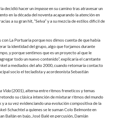
ia decidió hacer un
impasse
en su camino tras atravesar un
nto en la década del noventa acaparando la atención en
acias a su gran hit, “Selva” y a su mezcla de estilos dificil de
 con La Portuaria porque nos dimos cuenta de que había
rar la identidad del grupo, algo que forjamos durante
po, y porque sentimos que es un proyecto al que le
regar todo un nuevo contenido”, explicaría el carntante
nkel a mediados del año 2000, cuando retomaría contacto
ncipal socio el tecladista y acordeonista Sebastián
a Vida
(2001), alterna entre ritmos freneticos y temas
 retondo su clásica intención de mixturar ritmos del mundo
k y a su vez evidenciando una evolución compositiva de la
nkel-Schachtel a quienes se le suman Colo Belmonte en
lan Ballán en bajo, José Balé en percusión, Damián