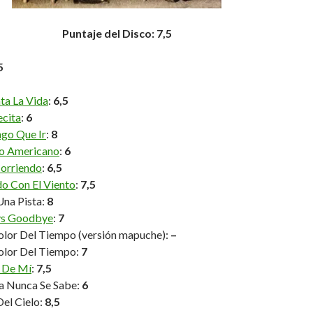
Puntaje del Disco: 7,5
5
a La Vida
:
6,5
cita
:
6
go Que Ir
:
8
ño Americano
:
6
Corriendo
:
6,5
o Con El Viento
:
7,5
na Pista:
8
ys Goodbye
:
7
olor Del Tiempo (versión mapuche):
–
olor Del Tiempo:
7
 De Mí
:
7,5
 Nunca Se Sabe:
6
el Cielo:
8,5