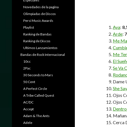
Especiales
Novedades de la pagina
Olimpiadas de Discos
Persi Music Awards
Aya
:
8,
Playlist
Arde
:
7
Ranking de Bandas
Me Mat
Ranking de Discos
Cumbie
Ultimos Lanzamientos
Me Ten
Bandas de Rock Internacional
El Sue
10cc
Se Va 
2Pac
Rodand
30 Seconds to Mars
Dame U
50 Cent
She Sa
A Perfect Circle
Ojos C
A Tribe Called Quest
Ojos C
AC/DC
Dentro
Accept
Mañana
Adam & The Ants
Cerca D
Adele