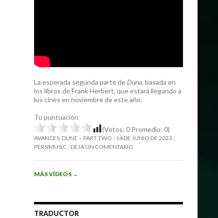
La esperada segunda parte de
Duna
, basada en
los libros de Frank Herbert, que estará llegando a
los cines en noviembre de este año.
Tu puntuación
(Votos:
0
Promedio:
0
)
AVANCES: DUNE – PART TWO
14 DE JUNIO DE 2023
PERSIMUSIC
DEJA UN COMENTARIO
MÁS VÍDEOS
→
TRADUCTOR