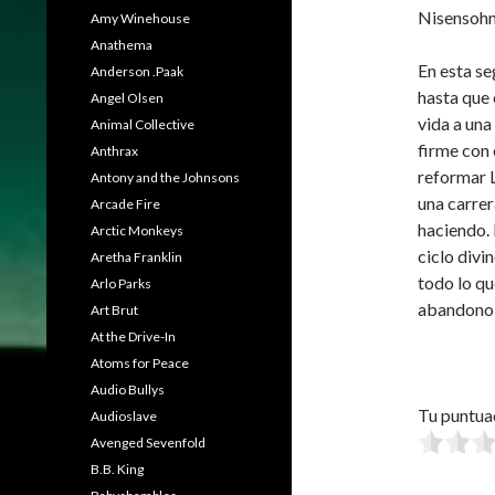
Nisensohn
Amy Winehouse
Anathema
En esta se
Anderson .Paak
hasta que
Angel Olsen
vida a una
Animal Collective
firme con 
Anthrax
reformar L
Antony and the Johnsons
una carrer
Arcade Fire
haciendo. 
Arctic Monkeys
ciclo div
Aretha Franklin
todo lo qu
Arlo Parks
abandono n
Art Brut
At the Drive-In
Atoms for Peace
Audio Bullys
Tu puntua
Audioslave
Avenged Sevenfold
B.B. King