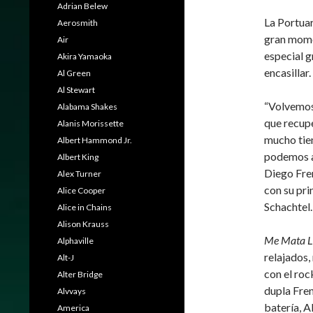
Adrian Belew
La Portuar
Aerosmith
gran mome
Air
especial gr
Akira Yamaoka
encasillar.
Al Green
Al Stewart
“Volvemos
Alabama Shakes
que recupe
Alanis Morissette
mucho tiem
Albert Hammond Jr.
podemos ag
Albert King
Diego Fre
Alex Turner
con su pri
Alice Cooper
Schachtel.
Alice in Chains
Alison Krauss
Me Mata L
Alphaville
relajados,
Alt-J
con el roc
Alter Bridge
dupla Fre
Alvvays
batería, A
America