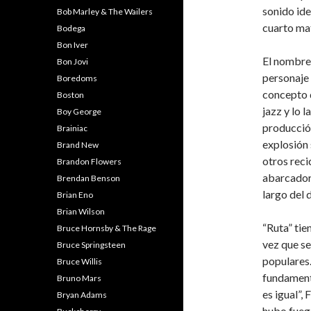
sonido ide
Bob Marley & The Wailers
cuarto mat
Bodega
Bon Iver
El nombre 
Bon Jovi
personaje 
Boredoms
concepto 
Boston
jazz y lo l
Boy George
producción
Brainiac
explosión 
Brand New
otros reci
Brandon Flowers
abarcadora
Brendan Benson
largo del 
Brian Eno
Brian Wilson
“Ruta” tie
Bruce Hornsby & The Rage
vez que se
Bruce Springsteen
populares
Bruce Willis
fundamenta
Bruno Mars
es igual”,
Bryan Adams
hubo fuego