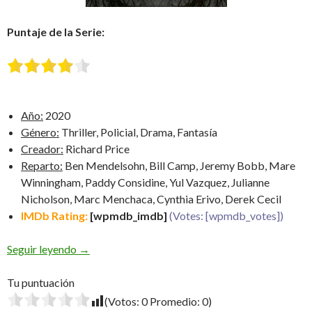
Puntaje de la Serie:
Año:
2020
Género:
Thriller, Policial, Drama, Fantasía
Creador:
Richard Price
Reparto:
Ben Mendelsohn, Bill Camp, Jeremy Bobb, Mare
Winningham, Paddy Considine, Yul Vazquez, Julianne
Nicholson, Marc Menchaca, Cynthia Erivo, Derek Cecil
IMDb Rating:
[wpmdb_imdb]
(Votes: [wpmdb_votes])
The Outsider
Seguir leyendo
→
Tu puntuación
(Votos:
0
Promedio:
0
)