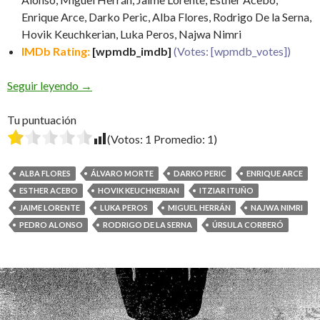
Enrique Arce, Darko Peric, Alba Flores, Rodrigo De la Serna,
Hovik Keuchkerian, Luka Peros, Najwa Nimri
IMDb Rating:
[wpmdb_imdb]
(Votes: [wpmdb_votes])
La Casa de Papel: Cuarta Temporada
Seguir leyendo
→
Tu puntuación
(Votos:
1
Promedio:
1
)
ALBA FLORES
ÁLVARO MORTE
DARKO PERIC
ENRIQUE ARCE
ESTHER ACEBO
HOVIK KEUCHKERIAN
ITZIAR ITUÑO
JAIME LORENTE
LUKA PEROS
MIGUEL HERRÁN
NAJWA NIMRI
PEDRO ALONSO
RODRIGO DE LA SERNA
ÚRSULA CORBERÓ