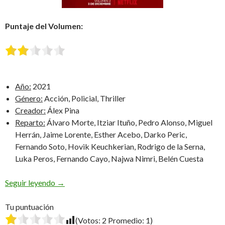
Puntaje del Volumen:
Año:
2021
Género:
Acción, Policial, Thriller
Creador:
Álex Pina
Reparto:
Álvaro Morte, Itziar Ituño, Pedro Alonso, Miguel
Herrán, Jaime Lorente, Esther Acebo, Darko Peric,
Fernando Soto, Hovik Keuchkerian, Rodrigo de la Serna,
Luka Peros, Fernando Cayo, Najwa Nimri, Belén Cuesta
La Casa de Papel: Quinta Temporada (Volumen 2)
Seguir leyendo
→
Tu puntuación
(Votos:
2
Promedio:
1
)