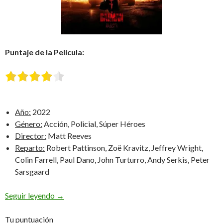
Puntaje de la Película:
Año:
2022
Género:
Acción, Policial, Súper Héroes
Director:
Matt Reeves
Reparto:
Robert Pattinson, Zoë Kravitz, Jeffrey Wright,
Colin Farrell, Paul Dano, John Turturro, Andy Serkis, Peter
Sarsgaard
The Batman
Seguir leyendo
→
Tu puntuación