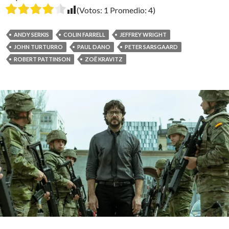
(Votos:
1
Promedio:
4
)
ANDY SERKIS
COLIN FARRELL
JEFFREY WRIGHT
JOHN TURTURRO
PAUL DANO
PETER SARSGAARD
ROBERT PATTINSON
ZOË KRAVITZ