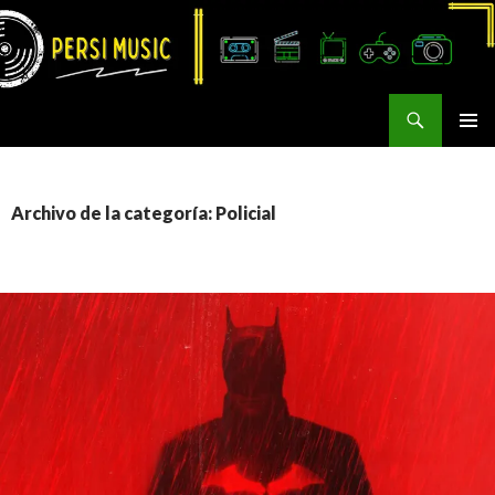
Buscar
Persi Music
SALTAR
MENÚ
AL
PRINCI
CONTENIDO
Archivo de la categoría: Policial