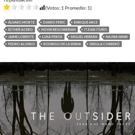
(Votos:
1
Promedio:
1
)
ÁLVARO MORTE
DARKO PERIC
ENRIQUE ARCE
ESTHER ACEBO
HOVIK KEUCHKERIAN
ITZIAR ITUÑO
JAIME LORENTE
LUKA PEROS
MIGUEL HERRÁN
NAJWA NIMRI
PEDRO ALONSO
RODRIGO DE LA SERNA
ÚRSULA CORBERÓ