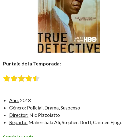
Puntaje de la Temporada:
Año:
2018
Género:
Policial, Drama, Suspenso
Director:
Nic Pizzolatto
Reparto:
Mahershala Ali, Stephen Dorff, Carmen Ejogo
True Detective: Tercera Temporada
Seguir leyendo
→