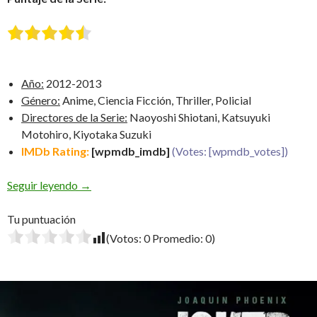
Año:
2012-2013
Género:
Anime, Ciencia Ficción, Thriller, Policial
Directores de la Serie:
Naoyoshi Shiotani, Katsuyuki
Motohiro, Kiyotaka Suzuki
IMDb Rating:
[wpmdb_imdb]
(Votes: [wpmdb_votes])
Psycho-Pass
Seguir leyendo
→
Tu puntuación
(Votos:
0
Promedio:
0
)