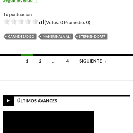
Tu puntuación
(Votos:
0
Promedio:
0
)
CARMEN EJOGO
MAHERSHALA ALI
STEPHEN DORFF
Ir
1
2
…
4
SIGUIENTE →
a
las
entradas
ÚLTIMOS AVANCES