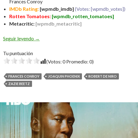
Frances Conroy
IMDb Rating:
[wpmdb_imdb]
(Votes: [wpmdb_votes])
Rotten Tomatoes:
[wpmdb_rotten_tomatoes]
Metacritic:
[wpmdb_metacritic]
Joker
Seguir leyendo
→
Tu puntuación
(Votos:
0
Promedio:
0
)
FRANCES CONROY
JOAQUIN PHOENIX
ROBERT DE NIRO
ZAZIE BEETZ