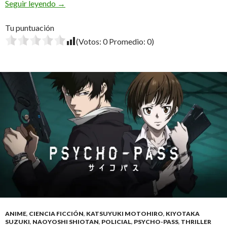
El Visitante
Seguir leyendo
→
Tu puntuación
(Votos:
0
Promedio:
0
)
ANIME
,
CIENCIA FICCIÓN
,
KATSUYUKI MOTOHIRO
,
KIYOTAKA
SUZUKI
,
NAOYOSHI SHIOTAN
,
POLICIAL
,
PSYCHO-PASS
,
THRILLER