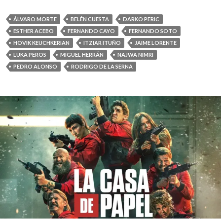
ÁLVARO MORTE
BELÉN CUESTA
DARKO PERIC
ESTHER ACEBO
FERNANDO CAYO
FERNANDO SOTO
HOVIK KEUCHKERIAN
ITZIAR ITUÑO
JAIME LORENTE
LUKA PEROS
MIGUEL HERRÁN
NAJWA NIMRI
PEDRO ALONSO
RODRIGO DE LA SERNA