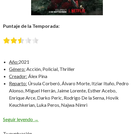
Puntaje de la Temporada:
Año:
2021
Género:
Acción, Policial, Thriller
Creador:
Álex Pina
Reparto:
Úrsula Corberó, Álvaro Morte, Itziar Ituño, Pedro
Alonso, Miguel Herrán, Jaime Lorente, Esther Acebo,
Enrique Arce, Darko Peric, Rodrigo De la Serna, Hovik
Keuchkerian, Luka Peros, Najwa Nimri
La Casa de Papel: Quinta Temporada
Seguir leyendo
→
Tu puntuación