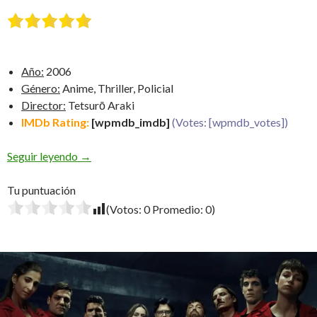
Año:
2006
Género:
Anime, Thriller, Policial
Director:
Tetsurō Araki
IMDb Rating:
[wpmdb_imdb]
(Votes: [wpmdb_votes])
Death Note
Seguir leyendo
→
Tu puntuación
(Votos:
0
Promedio:
0
)