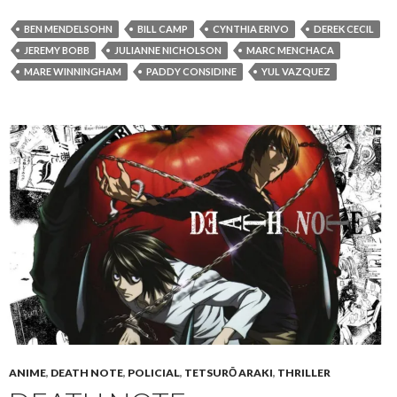
BEN MENDELSOHN
BILL CAMP
CYNTHIA ERIVO
DEREK CECIL
JEREMY BOBB
JULIANNE NICHOLSON
MARC MENCHACA
MARE WINNINGHAM
PADDY CONSIDINE
YUL VAZQUEZ
ANIME
,
DEATH NOTE
,
POLICIAL
,
TETSURŌ ARAKI
,
THRILLER