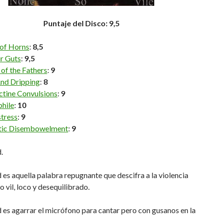
Puntaje del Disco: 9,5
of Horns
:
8,5
ur Guts
:
9,5
of the Fathers
:
9
nd Dripping
:
8
ctine Convulsions
:
9
hile
:
10
stress
:
9
tic Disembowelment
:
9
.
 es aquella palabra repugnante que descifra a la violencia
 vil, loco y desequilibrado.
 es agarrar el micrófono para cantar pero con gusanos en la