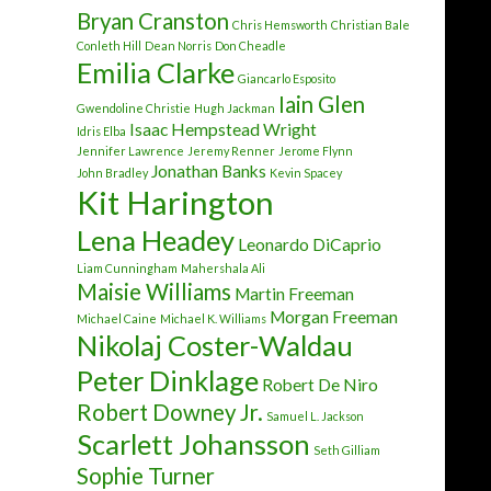
Bryan Cranston
Chris Hemsworth
Christian Bale
Conleth Hill
Dean Norris
Don Cheadle
Emilia Clarke
Giancarlo Esposito
Iain Glen
Gwendoline Christie
Hugh Jackman
Isaac Hempstead Wright
Idris Elba
Jennifer Lawrence
Jeremy Renner
Jerome Flynn
Jonathan Banks
John Bradley
Kevin Spacey
Kit Harington
Lena Headey
Leonardo DiCaprio
Liam Cunningham
Mahershala Ali
Maisie Williams
Martin Freeman
Morgan Freeman
Michael Caine
Michael K. Williams
Nikolaj Coster-Waldau
Peter Dinklage
Robert De Niro
Robert Downey Jr.
Samuel L. Jackson
Scarlett Johansson
Seth Gilliam
Sophie Turner