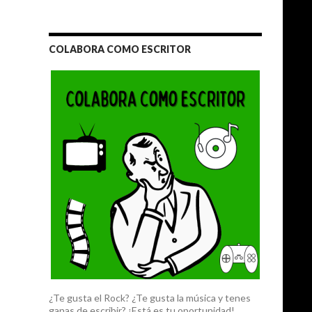
COLABORA COMO ESCRITOR
¿Te gusta el Rock? ¿Te gusta la música y tenes
ganas de escribir? ¡Está es tu oportunidad!