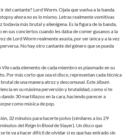
ir del cantante? Lord Worm. Ojala que vuelva a la banda.
yptopsy ahora no es lo mismo. Letras realmente vomitivas
z todavía más brutal y alienígena. Es la figura de la banda,
 en sus conciertos cuando les daba de comer gusanos a la
voz de Lord Worm realmente asusta, por ser única y a la vez
perversa. No hay otro cantante del género que se pueda
 Vile
cada elemento de cada miembro es plasmado en su
nto. Por más corto que sea el disco, representan cada técnica
y brutal de una manera atroz y descomunal. Este álbum
lencia en su máxima perversión y brutalidad, como si te
 dando 30 martillazos en la cara, haciendo parecer a
Corpse
como música de pop.
ión, 32 minutos para hacerte polvo (similares a los 29
 minutos del
Reign In Blood
de Slayer). Un disco que
se te va a hacer difícil de olvidar si es que has entrado sin