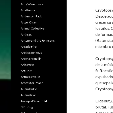
Amy Winehouse
Cryptopsy
Anathema
Desde aque
Anderson .Paak
crecer su 
Angel Olsen
los años, 
Animal Collective
de formac
Anthrax
(Baterista
Antony and the Johnsons
miembro or
Arcade Fire
Arctic Monkeys
Cryptopsy 
Aretha Franklin
de la mús
Arlo Parks
Suffocatio
Art Brut
expulsado 
At the Drive-In
que sepa l
Atoms for Peace
Cryptopsy
Audio Bullys
Audioslave
El debut,
Avenged Sevenfold
brutal. Fu
B.B. King
None So Vi