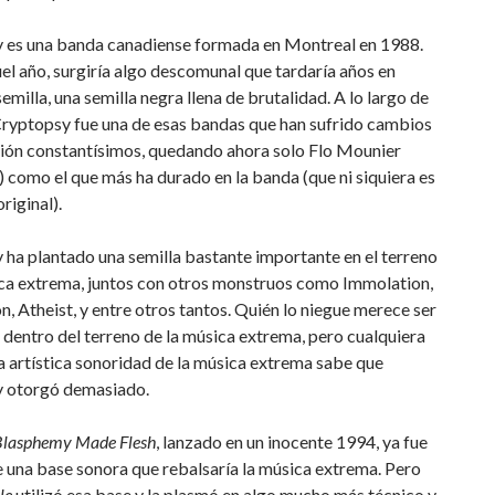
 es una banda canadiense formada en Montreal en 1988.
l año, surgiría algo descomunal que tardaría años en
semilla, una semilla negra llena de brutalidad. A lo largo de
Cryptopsy fue una de esas bandas que han sufrido cambios
ión constantísimos, quedando ahora solo Flo Mounier
) como el que más ha durado en la banda (que ni siquiera es
iginal).
ha plantado una semilla bastante importante en el terreno
ica extrema, juntos con otros monstruos como Immolation,
n, Atheist, y entre otros tantos. Quién lo niegue merece ser
dentro del terreno de la música extrema, pero cualquiera
a artística sonoridad de la música extrema sabe que
 otorgó demasiado.
Blasphemy Made Flesh
, lanzado en un inocente 1994, ya fue
e una base sonora que rebalsaría la música extrema. Pero
le
utilizó esa base y la plasmó en algo mucho más técnico y