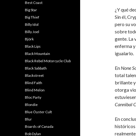
Best Coast
¿Y qué dec
Big Star
Sin él, Cr
Big Thief
pero su vo
Billy Idol
sobre todo
Billy Joel
gente. La 
Björk
enferma y 
Black Lips
igualarlo.
Black Mountain
Black Rebel Motorcycle Club
En
None So
Black Sabbath
total tale
Blackstreet
brillante 
Blind Faith
otorga vio
Blind Melon
estuviesen
Bloc Party
Cannibal 
Blondie
Blue Öyster Cult
En conclus
Blur
históricos
Boards of Canada
realmente 
Bob Dylan