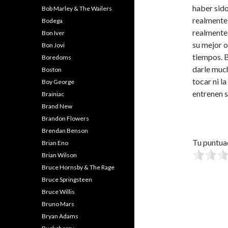
haber sid
Bob Marley & The Wailers
realmente
Bodega
realmente 
Bon Iver
su mejor o
Bon Jovi
tiempos. B
Boredoms
darle much
Boston
tocar ni l
Boy George
entrenen s
Brainiac
Brand New
Brandon Flowers
Brendan Benson
Tu puntua
Brian Eno
Brian Wilson
Bruce Hornsby & The Rage
Bruce Springsteen
Bruce Willis
Bruno Mars
Bryan Adams