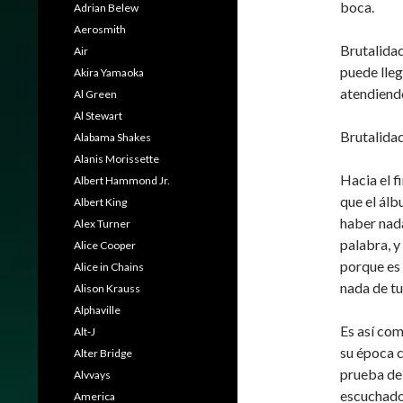
boca.
Adrian Belew
Aerosmith
Brutalidad
Air
puede lleg
Akira Yamaoka
atendiend
Al Green
Al Stewart
Brutalidad
Alabama Shakes
Alanis Morissette
Hacia el 
Albert Hammond Jr.
que el álb
Albert King
haber nada
Alex Turner
palabra, y
Alice Cooper
porque es 
Alice in Chains
nada de tu
Alison Krauss
Alphaville
Es así com
Alt-J
su época c
Alter Bridge
prueba de 
Alvvays
escuchado
America