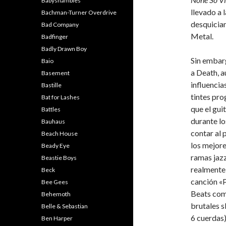
Babyshambles
llevado a 
Bachman-Turner Overdrive
desquician
Bad Company
Metal.
Badfinger
Badly Drawn Boy
Sin embar
Baio
a Death, 
Basement
influencias
Bastille
tintes pro
Bat for Lashes
que el gui
Battles
durante lo
Bauhaus
contar al 
Beach House
los mejore
Beady Eye
ramas jazz
Beastie Boys
realmente 
Beck
canción «
Bee Gees
Beats com
Behemoth
brutales s
Belle & Sebastian
6 cuerdas)
Ben Harper