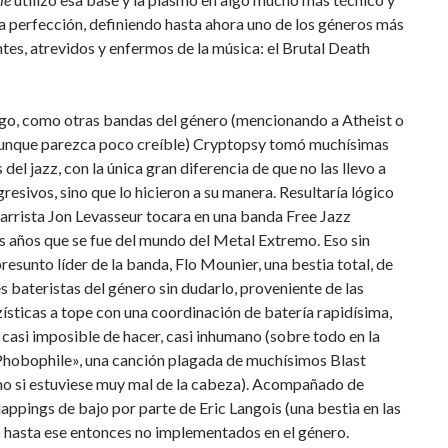
la perfección, definiendo hasta ahora uno de los géneros más
tes, atrevidos y enfermos de la música: el Brutal Death
go, como otras bandas del género (mencionando a Atheist o
aunque parezca poco creíble) Cryptopsy tomó muchísimas
 del jazz, con la única gran diferencia de que no las llevo a
gresivos, sino que lo hicieron a su manera. Resultaría lógico
tarrista Jon Levasseur tocara en una banda Free Jazz
s años que se fue del mundo del Metal Extremo. Eso sin
presunto líder de la banda, Flo Mounier, una bestia total, de
s bateristas del género sin dudarlo, proveniente de las
ísticas a tope con una coordinación de batería rapidísima,
casi imposible de hacer, casi inhumano (sobre todo en la
Phobophile», una canción plagada de muchísimos Blast
o si estuviese muy mal de la cabeza). Acompañado de
lappings de bajo por parte de Eric Langois (una bestia en las
 hasta ese entonces no implementados en el género.