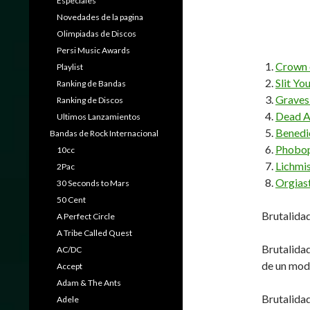
Especiales
Novedades de la pagina
Olimpiadas de Discos
Persi Music Awards
Crown 
Playlist
Slit Yo
Ranking de Bandas
Graves 
Ranking de Discos
Dead A
Ultimos Lanzamientos
Benedi
Bandas de Rock Internacional
Phobop
10cc
Lichmi
2Pac
Orgias
30 Seconds to Mars
50 Cent
Brutalidad
A Perfect Circle
A Tribe Called Quest
Brutalidad
AC/DC
de un modo
Accept
Adam & The Ants
Brutalidad
Adele