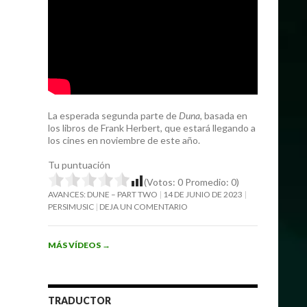
La esperada segunda parte de
Duna
, basada en
los libros de Frank Herbert, que estará llegando a
los cines en noviembre de este año.
Tu puntuación
(Votos:
0
Promedio:
0
)
AVANCES: DUNE – PART TWO
14 DE JUNIO DE 2023
PERSIMUSIC
DEJA UN COMENTARIO
MÁS VÍDEOS
→
TRADUCTOR