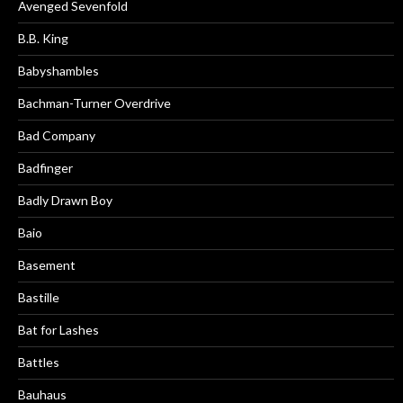
Avenged Sevenfold
B.B. King
Babyshambles
Bachman-Turner Overdrive
Bad Company
Badfinger
Badly Drawn Boy
Baio
Basement
Bastille
Bat for Lashes
Battles
Bauhaus