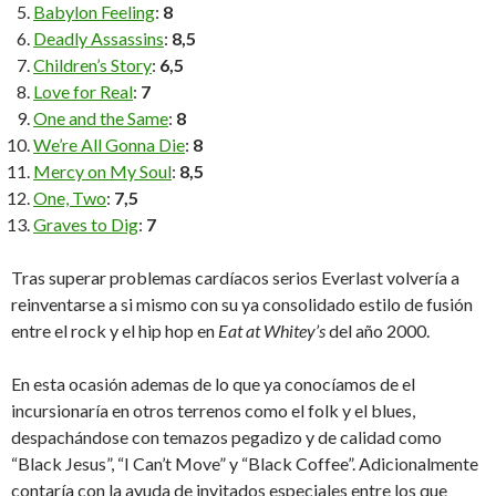
Babylon Feeling
:
8
Deadly Assassins
:
8,5
Children’s Story
:
6,5
Love for Real
:
7
One and the Same
:
8
We’re All Gonna Die
:
8
Mercy on My Soul
:
8,5
One, Two
:
7,5
Graves to Dig
:
7
Tras superar problemas cardíacos serios Everlast volvería a
reinventarse a si mismo con su ya consolidado estilo de fusión
entre el rock y el hip hop en
Eat at Whitey’s
del año 2000.
En esta ocasión ademas de lo que ya conocíamos de el
incursionaría en otros terrenos como el folk y el blues,
despachándose con temazos pegadizo y de calidad como
“Black Jesus”, “I Can’t Move” y “Black Coffee”. Adicionalmente
contaría con la ayuda de invitados especiales entre los que