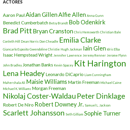
ACTORES
Aidan Gillen
Alfie Allen
Aaron Paul
Anna Gunn
Bob Odenkirk
Benedict Cumberbatch
Betsy Brandt
Brad Pitt
Bryan Cranston
Chris Hemsworth
Christian Bale
Emilia Clarke
Conleth Hill
Dean Norris
Don Cheadle
Iain Glen
Giancarlo Esposito
Gwendoline Christie
Hugh Jackman
Idris Elba
Isaac Hempstead Wright
Jennifer Lawrence
Jeremy Renner
Jerome Flynn
Kit Harington
Jonathan Banks
John Bradley
Kevin Spacey
Lena Headey
Leonardo DiCaprio
Liam Cunningham
Maisie Williams
Martin Freeman
Mahershala Ali
Michael Caine
Morgan Freeman
Michael K. Williams
Nikolaj Coster-Waldau
Peter Dinklage
Robert Downey Jr.
Robert De Niro
Samuel L. Jackson
Scarlett Johansson
Sophie Turner
Seth Gilliam