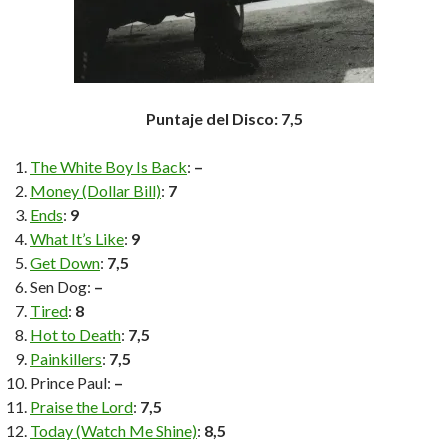
Puntaje del Disco: 7,5
The White Boy Is Back
:
–
Money (Dollar Bill)
:
7
Ends
:
9
What It’s Like
:
9
Get Down
:
7,5
Sen Dog:
–
Tired
:
8
Hot to Death
:
7,5
Painkillers
:
7,5
Prince Paul:
–
Praise the Lord
:
7,5
Today (Watch Me Shine)
:
8,5