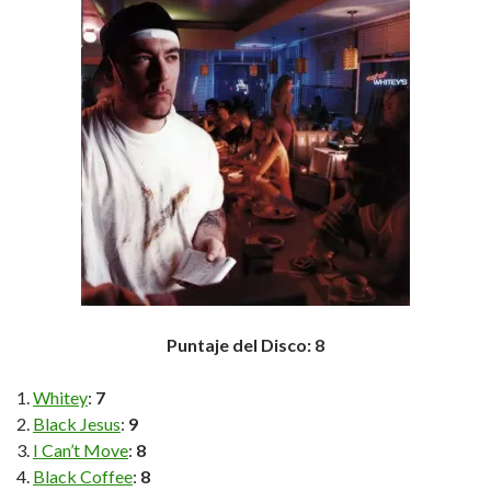
Puntaje del Disco: 8
Whitey
:
7
Black Jesus
:
9
I Can’t Move
:
8
Black Coffee
:
8