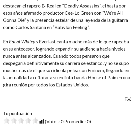
destacan el rapero B-Real en “Deadly Assassins”, el hasta por
esos años afamado productor Cee-Lo Green con “We’re All
Gonna Die” y la presencia estelar de una leyenda de la guitarra
como Carlos Santana en “Babylon Feeling”.
En
Eat at Whitey’s
Everlast canta mucho más de lo que rapeaba
en su antecesor, logrando expandir su audiencia hacia niveles
nunca antes alcanzados. Cuando todos pensaron que
despegaría definitivamente su carrera se estanco, y no se supo
mucho más de el que su ridícula pelea con Eminem, llegando en
la actualidad a reflotar a su extinta banda House of Pain en una
gira reunión por todos los Estados Unidos.
F.V.
Tu puntuación
(Votos:
0
Promedio:
0
)