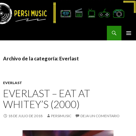
Buscar
Persi Music
SALTAR
MENÚ
AL
PRINCI
CONTENIDO
Archivo de la categoría: Everlast
EVERLAST
EVERLAST – EAT AT
WHITEY’S (2000)
18 DE JULIO DE 2018
PERSIMUSIC
DEJA UN COMENTARIO