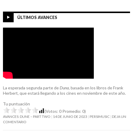
ÚLTIMOS AVANCES
La esperada segunda parte de
Duna
, basada en los libros de Frank
Herbert, que estará llegando a los cines en noviembre de este año.
Tu puntuación
(Votos:
0
Promedio:
0
)
AVANCES: DUNE – PART TWO
14 DE JUNIO DE 2023
PERSIMUSIC
DEJA UN
COMENTARIO