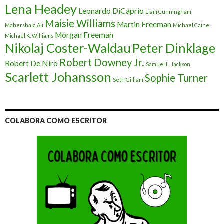
Lena Headey
Leonardo DiCaprio
Liam Cunningham
Maisie Williams
Martin Freeman
Mahershala Ali
Michael Caine
Morgan Freeman
Michael K. Williams
Nikolaj Coster-Waldau
Peter Dinklage
Robert Downey Jr.
Robert De Niro
Samuel L. Jackson
Scarlett Johansson
Sophie Turner
Seth Gilliam
COLABORA COMO ESCRITOR