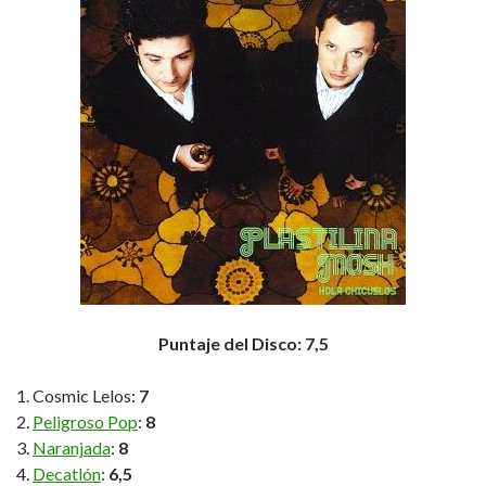
Puntaje del Disco: 7,5
Cosmic Lelos:
7
Peligroso Pop
:
8
Naranjada
:
8
Decatlón
:
6,5