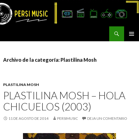
Buscar
Persi Music
SALTAR
MENÚ
AL
PRINCI
CONTENIDO
Archivo de la categoría: Plastilina Mosh
PLASTILINA MOSH
PLASTILINA MOSH – HOLA
CHICUELOS (2003)
11 DE AGOSTO DE 2014
PERSIMUSIC
DEJA UN COMENTARIO