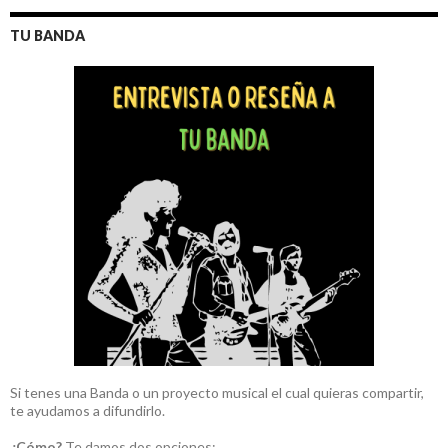
TU BANDA
Si tenes una Banda o un proyecto musical el cual quieras compartir,
te ayudamos a difundirlo.
¿Cómo?
Te damos dos opciones: