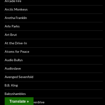
Arcade Fire
Arctic Monkeys
Aretha Franklin
Arlo Parks
Art Brut
At the Drive-In
Atoms for Peace
Audio Bullys
Audioslave
Avenged Sevenfold
B.B. King
Babyshambles
Translate »
Bachman-Turner Overdrive