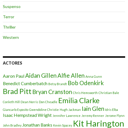
Suspenso
Terror
Thriller
Western
ACTORES
Aidan Gillen
Alfie Allen
Aaron Paul
Anna Gunn
Bob Odenkirk
Benedict Cumberbatch
Betsy Brandt
Brad Pitt
Bryan Cranston
Chris Hemsworth
Christian Bale
Emilia Clarke
Conleth Hill
Dean Norris
Don Cheadle
Iain Glen
Giancarlo Esposito
Gwendoline Christie
Hugh Jackman
Idris Elba
Isaac Hempstead Wright
Jennifer Lawrence
Jeremy Renner
Jerome Flynn
Kit Harington
Jonathan Banks
John Bradley
Kevin Spacey