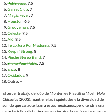
Pekin Jazz
:
7,5
Garret Club
:
7
Magic Fever
:
7
Houston
:
6,5
Grooveman
:
7,5
Celeste
:
7,5
Aló
:
8,5
Te Lo Juro Por Madonna
:
7,5
Keepin’ Strong
:
8
Pinche Stereo Band
:
7
Shake Your Pubis
:
7,5
Enzo
:
8
Oxidados
:
9
Outro:
–
El tercer trabajo del dúo de Monterrey Plastilina Mosh,
Hola
Chicuelos
(2003), mantiene las inquietudes y la diversidad de
sonido que caracterizan a estos mexicanos, pero tendría una
caracteristica distintiva, estaría inspirado según ellos mismos