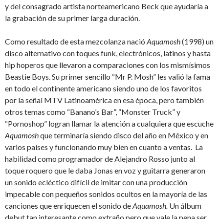
y del consagrado artista norteamericano Beck que ayudaría a
la grabación de su primer larga duración.
Como resultado de esta mezcolanza nació
Aquamosh
(1998) un
disco alternativo con toques funk, electrónicos, latinos y hasta
hip hoperos que llevaron a comparaciones con los mismísimos
Beastie Boys. Su primer sencillo “Mr P. Mosh” les valió la fama
en todo el continente americano siendo uno de los favoritos
por la señal MTV Latinoamérica en esa época, pero también
otros temas como “Banano’s Bar”, “Monster Truck” y
“Pornoshop” logran llamar la atención a cualquiera que escuche
Aquamosh
que terminaría siendo
disco del año en México y en
varios países y funcionando muy bien en cuanto a ventas. La
habilidad como programador de Alejandro Rosso junto al
toque roquero que le daba Jonas en voz y guitarra generaron
un sonido ecléctico difícil de imitar con una producción
impecable con pequeños sonidos ocultos en la mayoría de las
canciones que enriquecen el sonido de
Aquamosh.
Un álbum
debut tan interesante como extraño pero que vale la pena ser