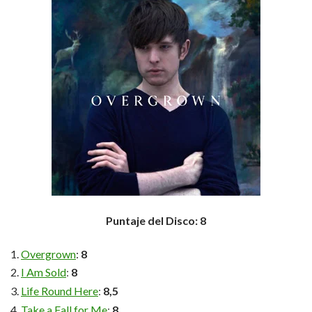
Puntaje del Disco: 8
Overgrown
:
8
I Am Sold
:
8
Life Round Here
:
8,5
Take a Fall for Me
:
8