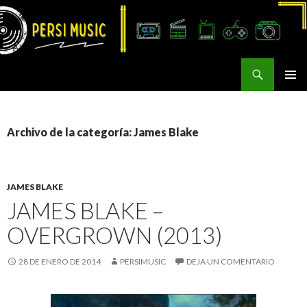
Buscar
Persi Music
SALTAR
MENÚ
AL
PRINCI
CONTENIDO
Archivo de la categoría: James Blake
JAMES BLAKE
JAMES BLAKE –
OVERGROWN (2013)
28 DE ENERO DE 2014
PERSIMUSIC
DEJA UN COMENTARIO