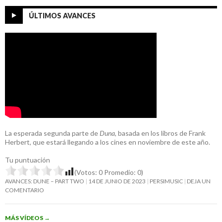
ÚLTIMOS AVANCES
La esperada segunda parte de
Duna
, basada en los libros de Frank
Herbert, que estará llegando a los cines en noviembre de este año.
Tu puntuación
(Votos:
0
Promedio:
0
)
AVANCES: DUNE – PART TWO
14 DE JUNIO DE 2023
PERSIMUSIC
DEJA UN
COMENTARIO
MÁS VÍDEOS
→