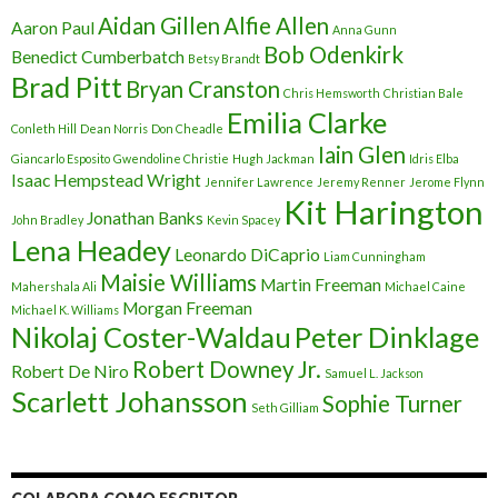
Aidan Gillen
Alfie Allen
Aaron Paul
Anna Gunn
Bob Odenkirk
Benedict Cumberbatch
Betsy Brandt
Brad Pitt
Bryan Cranston
Chris Hemsworth
Christian Bale
Emilia Clarke
Conleth Hill
Dean Norris
Don Cheadle
Iain Glen
Giancarlo Esposito
Gwendoline Christie
Hugh Jackman
Idris Elba
Isaac Hempstead Wright
Jennifer Lawrence
Jeremy Renner
Jerome Flynn
Kit Harington
Jonathan Banks
John Bradley
Kevin Spacey
Lena Headey
Leonardo DiCaprio
Liam Cunningham
Maisie Williams
Martin Freeman
Mahershala Ali
Michael Caine
Morgan Freeman
Michael K. Williams
Nikolaj Coster-Waldau
Peter Dinklage
Robert Downey Jr.
Robert De Niro
Samuel L. Jackson
Scarlett Johansson
Sophie Turner
Seth Gilliam