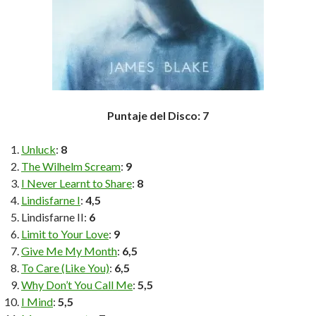
Puntaje del Disco: 7
Unluck
:
8
The Wilhelm Scream
:
9
I Never Learnt to Share
:
8
Lindisfarne I
:
4,5
Lindisfarne II:
6
Limit to Your Love
:
9
Give Me My Month
:
6,5
To Care (Like You)
:
6,5
Why Don’t You Call Me
:
5,5
I Mind
:
5,5