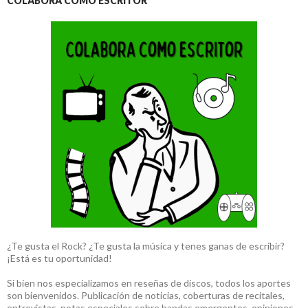
COLABORA COMO ESCRITOR
¿Te gusta el Rock? ¿Te gusta la música y tenes ganas de escribir?
¡Está es tu oportunidad!
Si bien nos especializamos en reseñas de discos, todos los aportes
son bienvenidos. Publicación de noticias, coberturas de recitales,
entrevistas, notas especiales sobre bandas emergentes, opiniones