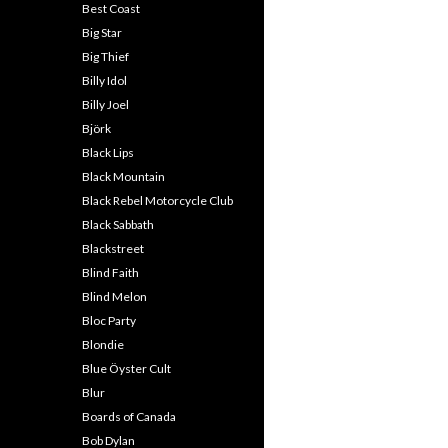
Best Coast
Big Star
Big Thief
Billy Idol
Billy Joel
Björk
Black Lips
Black Mountain
Black Rebel Motorcycle Club
Black Sabbath
Blackstreet
Blind Faith
Blind Melon
Bloc Party
Blondie
Blue Öyster Cult
Blur
Boards of Canada
Bob Dylan