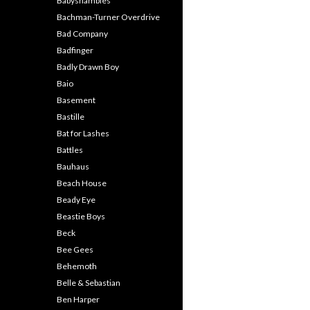
Babyshambles
Bachman-Turner Overdrive
Bad Company
Badfinger
Badly Drawn Boy
Baio
Basement
Bastille
Bat for Lashes
Battles
Bauhaus
Beach House
Beady Eye
Beastie Boys
Beck
Bee Gees
Behemoth
Belle & Sebastian
Ben Harper