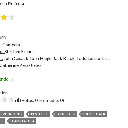
e la Película:
000
:
Comedia
or:
Stephen Frears
o:
John Cusack, Iben Hjejle, Jack Black, Todd Louiso, Lisa
 Catherine Zeta-Jones
High Fidelity
yendo
→
ción
(Votos:
0
Promedio:
0
)
E ZETA-JONES
IBEN HJEJLE
JACK BLACK
JOHN CUSACK
ET
TODD LOUISO