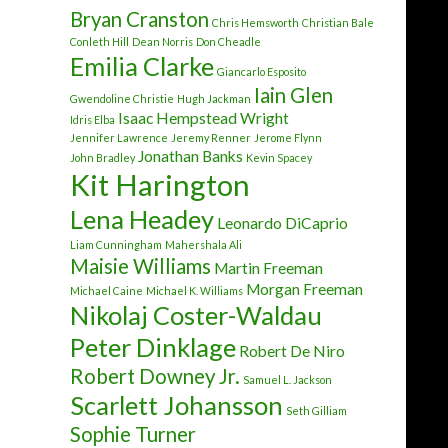
Bryan Cranston
Chris Hemsworth
Christian Bale
Conleth Hill
Dean Norris
Don Cheadle
Emilia Clarke
Giancarlo Esposito
Iain Glen
Gwendoline Christie
Hugh Jackman
Isaac Hempstead Wright
Idris Elba
Jennifer Lawrence
Jeremy Renner
Jerome Flynn
Jonathan Banks
John Bradley
Kevin Spacey
Kit Harington
Lena Headey
Leonardo DiCaprio
Liam Cunningham
Mahershala Ali
Maisie Williams
Martin Freeman
Morgan Freeman
Michael Caine
Michael K. Williams
Nikolaj Coster-Waldau
Peter Dinklage
Robert De Niro
Robert Downey Jr.
Samuel L. Jackson
Scarlett Johansson
Seth Gilliam
Sophie Turner