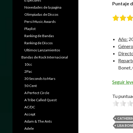
Especiales
Puntaje d
Novedades de la pagina
Olimpiadas de Discos
Persi Music Awards
Playlist
Ranking de Bandas
Año:
2
Ranking de Discos
Género
Ultimos Lanzamientos
Direct
Bandas de Rock Internacional
Repart
10cc
Bonet,
2Pac
30 Seconds to Mars
Seguir le
50 Cent
A Perfect Circle
Tu puntua
A Tribe Called Quest
AC/DC
Accept
CATHERIN
Adam & The Ants
LISA BON
Adele