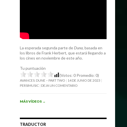
La esperada segunda parte de
Duna
, basada en
los libros de Frank Herbert, que estará llegando a
los cines en noviembre de este año.
Tu puntuación
(Votos:
0
Promedio:
0
)
AVANCES: DUNE – PART TWO
14 DE JUNIO DE 2023
PERSIMUSIC
DEJA UN COMENTARIO
MÁS VÍDEOS
→
TRADUCTOR