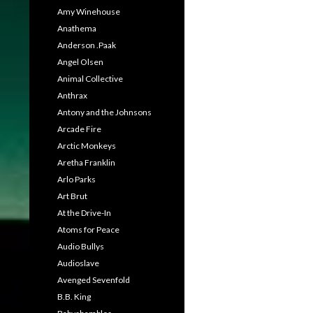
Amy Winehouse
Anathema
Anderson .Paak
Angel Olsen
Animal Collective
Anthrax
Antony and the Johnsons
Arcade Fire
Arctic Monkeys
Aretha Franklin
Arlo Parks
Art Brut
At the Drive-In
Atoms for Peace
Audio Bullys
Audioslave
Avenged Sevenfold
B.B. King