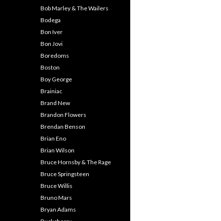
Bob Marley & The Wailers
Bodega
Bon Iver
Bon Jovi
Boredoms
Boston
Boy George
Brainiac
Brand New
Brandon Flowers
Brendan Benson
Brian Eno
Brian Wilson
Bruce Hornsby & The Rage
Bruce Springsteen
Bruce Willis
Bruno Mars
Bryan Adams