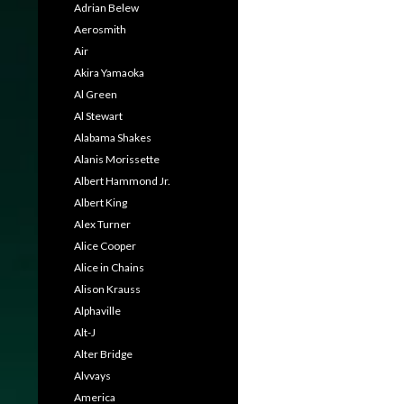
Adrian Belew
Aerosmith
Air
Akira Yamaoka
Al Green
Al Stewart
Alabama Shakes
Alanis Morissette
Albert Hammond Jr.
Albert King
Alex Turner
Alice Cooper
Alice in Chains
Alison Krauss
Alphaville
Alt-J
Alter Bridge
Alvvays
America