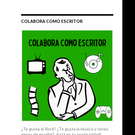
COLABORA COMO ESCRITOR
¿Te gusta el Rock? ¿Te gusta la música y tenes
ganas de escribir? ¡Está es tu oportunidad!