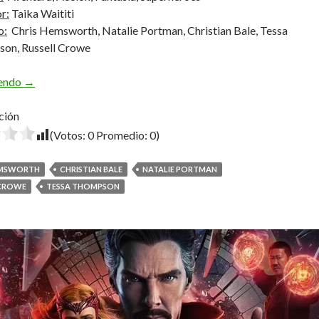
r:
Taika Waititi
o:
Chris Hemsworth, Natalie Portman, Christian Bale, Tessa
on, Russell Crowe
Thor: Love and Thunder
yendo
→
ción
(Votos:
0
Promedio:
0
)
EMSWORTH
CHRISTIAN BALE
NATALIE PORTMAN
 CROWE
TESSA THOMPSON