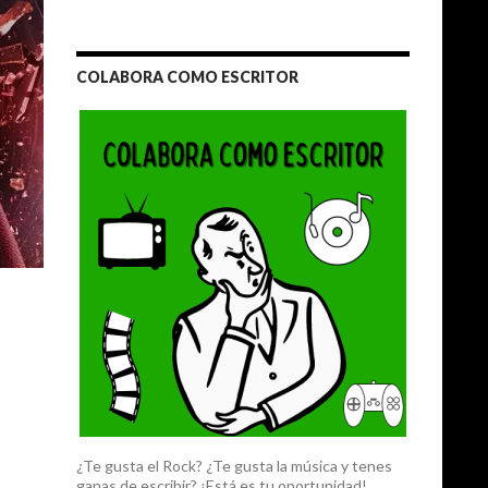
COLABORA COMO ESCRITOR
¿Te gusta el Rock? ¿Te gusta la música y tenes
ganas de escribir? ¡Está es tu oportunidad!