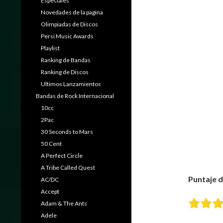
Especiales
Novedades de la pagina
Olimpiadas de Discos
Persi Music Awards
Playlist
Ranking de Bandas
Ranking de Discos
Ultimos Lanzamientos
Bandas de Rock Internacional
10cc
2Pac
30 Seconds to Mars
50 Cent
A Perfect Circle
A Tribe Called Quest
Puntaje de
AC/DC
Accept
Adam & The Ants
Adele