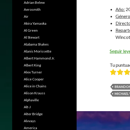
Adrian Belew
Año:
2
Aerosmith
Género
Air
Directo
Akira Yamaoka
Repart
Al Green
Wincot
Al Stewart
Alabama Shakes
Seguir le
Alanis Morissette
Albert Hammond Jr.
Tu puntua
Albert King
Alex Turner
Alice Cooper
Alice in Chains
BRANDON
Alison Krauss
MICHAEL
Alphaville
Alt-J
Alter Bridge
Alvvays
America