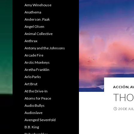
Amy Winehouse
Anathema
Anderson .Paak
Angel Olsen
Animal Collective
Anthrax
Antony and the Johnsons
Arcade Fire
Arctic Monkeys
Aretha Franklin
Arlo Parks
Art Brut
ACCIÓN
,
A
At the Drive-In
THO
Atoms for Peace
Audio Bullys
20 DE JU
Audioslave
Avenged Sevenfold
B.B. King