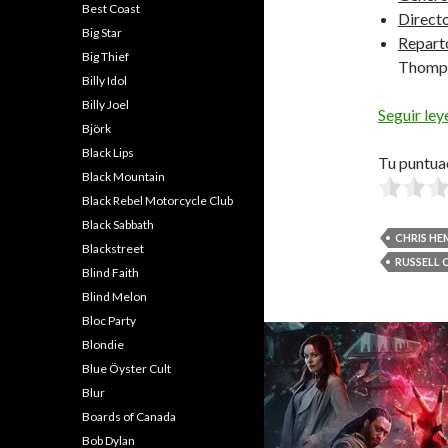
Best Coast
Directo
Big Star
Repart
Big Thief
Thomps
Billy Idol
Billy Joel
Seguir le
Björk
Black Lips
Tu puntua
Black Mountain
Black Rebel Motorcycle Club
Black Sabbath
CHRIS H
Blackstreet
RUSSELL
Blind Faith
Blind Melon
Bloc Party
Blondie
Blue Öyster Cult
Blur
Boards of Canada
Bob Dylan