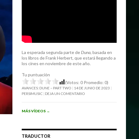
La esperada segunda parte de
Duna
, basada en
los libros de Frank Herbert, que estará llegando a
los cines en noviembre de este año.
Tu puntuación
(Votos:
0
Promedio:
0
)
AVANCES: DUNE – PART TWO
14 DE JUNIO DE 2023
PERSIMUSIC
DEJA UN COMENTARIO
MÁS VÍDEOS
→
TRADUCTOR