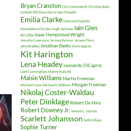
Bryan Cranston
Chris Hemsworth
Christian Bale
Conleth Hill
Dean Norris
Don Cheadle
Emilia Clarke
Giancarlo Esposito
Iain Glen
Gwendoline Christie
Hugh Jackman
Isaac Hempstead Wright
Idris Elba
Jennifer Lawrence
Jeremy Renner
Jerome Flynn
Jonathan Banks
John Bradley
Kevin Spacey
Kit Harington
Lena Headey
Leonardo DiCaprio
Liam Cunningham
Mahershala Ali
Maisie Williams
Martin Freeman
Morgan Freeman
Michael Caine
Michael K. Williams
Nikolaj Coster-Waldau
Peter Dinklage
Robert De Niro
Robert Downey Jr.
Samuel L. Jackson
Scarlett Johansson
Seth Gilliam
Sophie Turner