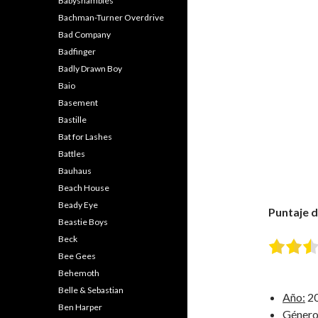
Babyshambles
Bachman-Turner Overdrive
Bad Company
Badfinger
Badly Drawn Boy
Baio
Basement
Bastille
Bat for Lashes
Battles
Bauhaus
Beach House
Beady Eye
Puntaje de
Beastie Boys
Beck
Bee Gees
Behemoth
Belle & Sebastian
Año:
2
Ben Harper
Género