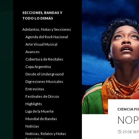
SECCIONES, BANDAS Y
TODO LO DEMÁS
Adelantos, Notas y Secciones
Agenda del Rock Nacional
Arte Visual Musical
Avances
Cobertura de Recitales
Copa Argentina
Desde el Underground
Digresiones Musicales
Entrevistas
Festivales de Discos
Highlights
CIENCIA F
Liga de la Muerte
NOP
Mundial de Bandas
Noticias
25 DE SE
Noticias, Relatos y Notas