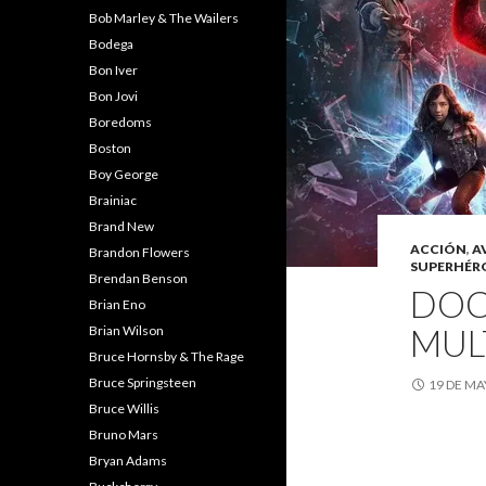
Bob Marley & The Wailers
Bodega
Bon Iver
Bon Jovi
Boredoms
Boston
Boy George
Brainiac
Brand New
ACCIÓN
,
A
Brandon Flowers
SUPERHÉR
Brendan Benson
DOC
Brian Eno
MUL
Brian Wilson
Bruce Hornsby & The Rage
Bruce Springsteen
19 DE MA
Bruce Willis
Bruno Mars
Bryan Adams