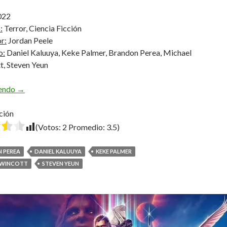
022
:
Terror, Ciencia Ficción
r:
Jordan Peele
o:
Daniel Kaluuya, Keke Palmer, Brandon Perea, Michael
t, Steven Yeun
Nope
yendo
→
ción
(Votos:
2
Promedio:
3.5
)
 PEREA
DANIEL KALUUYA
KEKE PALMER
 WINCOTT
STEVEN YEUN