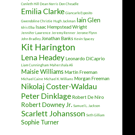
Conleth Hill
Dean Norris
Don Cheadle
Emilia Clarke
Giancarlo Esposito
Iain Glen
Gwendoline Christie
Hugh Jackman
Isaac Hempstead Wright
Idris Elba
Jennifer Lawrence
Jeremy Renner
Jerome Flynn
Jonathan Banks
John Bradley
Kevin Spacey
Kit Harington
Lena Headey
Leonardo DiCaprio
Liam Cunningham
Mahershala Ali
Maisie Williams
Martin Freeman
Morgan Freeman
Michael Caine
Michael K. Williams
Nikolaj Coster-Waldau
Peter Dinklage
Robert De Niro
Robert Downey Jr.
Samuel L. Jackson
Scarlett Johansson
Seth Gilliam
Sophie Turner