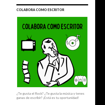
COLABORA COMO ESCRITOR
¿Te gusta el Rock? ¿Te gusta la música y tenes
ganas de escribir? ¡Está es tu oportunidad!