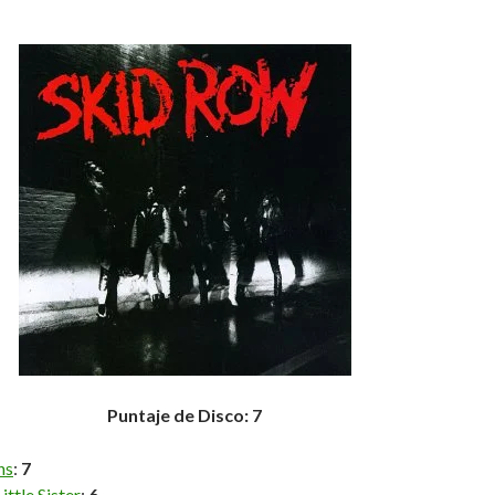
Puntaje de Disco: 7
ns
:
7
ittle Sister
:
6