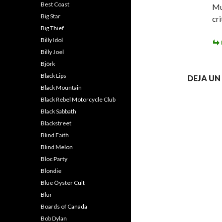
Best Coast
Mu
Big Star
cri
Big Thief
Billy Idol
Billy Joel
Björk
Black Lips
DEJA U
Black Mountain
Black Rebel Motorcycle Club
Black Sabbath
Blackstreet
Blind Faith
Blind Melon
Bloc Party
Blondie
Blue Öyster Cult
Blur
Boards of Canada
Bob Dylan