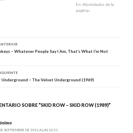
mundo. Cuando
En «Novedades de la
inauguramos el sitio no
pagina»
eramos concientes de
que ibamos a
progresar tanto. Cada
nuevo disco que
ación
posteabamos, cada
ANTERIOR
visita y cada
keys – Whatever People Say I Am, That’s What I’m Not
comentario suyo fue y
es un aliento para que
das
nosotros…
IGUIENTE
t Underground – The Velvet Underground (1969)
NTARIO SOBRE “SKID ROW – SKID ROW (1989)”
ónimo
DE SEPTIEMBRE DE 2011 A LAS 13:51