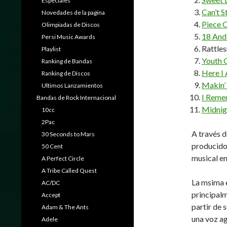
Especiales
Can’t 
Novedades de la pagina
Piece 
Olimpiadas de Discos
18 And 
Persi Music Awards
Rattle
Playlist
Youth 
Ranking de Bandas
Here I
Ranking de Discos
Makin’
Ultimos Lanzamientos
I Reme
Bandas de Rock Internacional
Midnig
10cc
2Pac
A través d
30 Seconds to Mars
producido
50 Cent
musical en
A Perfect Circle
A Tribe Called Quest
La msima e
AC/DC
principalm
Accept
partir de 
Adam & The Ants
una voz ag
Adele