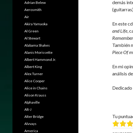
demás inte
Adrian Belew
(guitarras
Aerosmith
Air
En este c
Akira Yamaoka
and Life
, 
Al Green
Remember
Al Stewart
También m
Alabama Shakes
Piece Of m
Alanis Morissette
Albert Hammond Jr.
En mi opin
Albert King
análisis d
Alex Turner
Alice Cooper
Dedicado a
Alice in Chains
Alison Krauss
Alphaville
Alt-J
Tu puntua
Alter Bridge
Alvvays
America