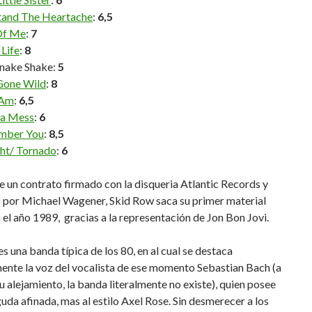
Stand The Heartache
:
6,5
Of Me
:
7
Life
:
8
snake Shake:
5
Gone Wild
:
8
 Am
:
6,5
 a Mess
:
6
mber You
:
8,5
ht/ Tornado
:
6
e un contrato firmado con la disqueria Atlantic Records y
 por Michael Wagener, Skid Row saca su primer material
 el año 1989, gracias a la representación de Jon Bon Jovi.
s una banda típica de los 80, en al cual se destaca
ente la voz del vocalista de ese momento Sebastian Bach (a
su alejamiento, la banda literalmente no existe), quien posee
uda afinada, mas al estilo Axel Rose. Sin desmerecer a los