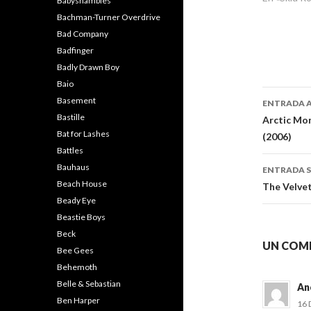
Babyshambles
Bachman-Turner Overdrive
Bad Company
Badfinger
Badly Drawn Boy
Baio
Naveg
Basement
ENTRADA 
de
Bastille
Arctic Mon
Bat for Lashes
(2006)
entra
Battles
Bauhaus
ENTRADA S
Beach House
The Velve
Beady Eye
Beastie Boys
Beck
UN COME
Bee Gees
Behemoth
Belle & Sebastian
An
Ben Harper
16 