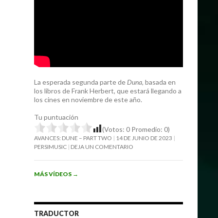
La esperada segunda parte de
Duna
, basada en
los libros de Frank Herbert, que estará llegando a
los cines en noviembre de este año.
Tu puntuación
(Votos:
0
Promedio:
0
)
AVANCES: DUNE – PART TWO
14 DE JUNIO DE 2023
PERSIMUSIC
DEJA UN COMENTARIO
MÁS VÍDEOS
→
TRADUCTOR