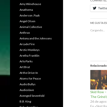
COMPARTEL
Amy Winehouse
Twitte
Anathema
Anderson .Paak
Angel Olsen
ME GUSTA E
Animal Collective
Cargando...
Anthrax
Antony and the Johnsons
Arcade Fire
Arctic Monkeys
Aretha Franklin
Arlo Parks
Relacionado
Art Brut
At the Drive-In
Atoms for Peace
Audio Bullys
Audioslave
Skid Row –
Avenged Sevenfold
The Grind 
26 de agos
B.B. King
En «Skid R