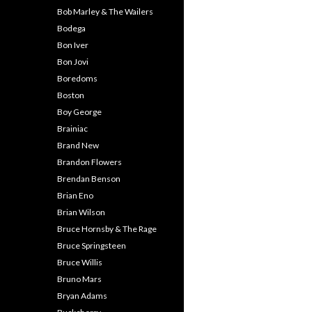
Bob Marley & The Wailers
Bodega
Bon Iver
Bon Jovi
Boredoms
Boston
Boy George
Brainiac
Brand New
Brandon Flowers
Brendan Benson
Brian Eno
Brian Wilson
Bruce Hornsby & The Rage
Bruce Springsteen
Bruce Willis
Bruno Mars
Bryan Adams