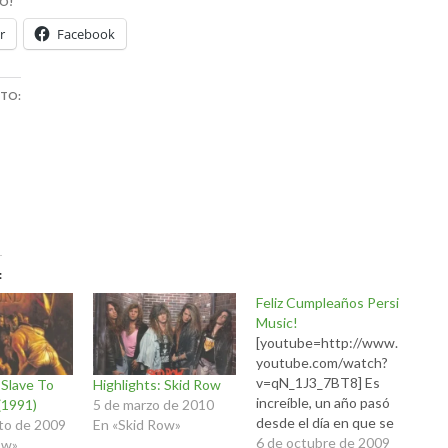
O!
r
Facebook
STO:
Feliz Cumpleaños Persi
Music!
[youtube=http://www.
youtube.com/watch?
v=qN_1J3_7BT8] Es
 Slave To
Highlights: Skid Row
increíble, un año pasó
(1991)
5 de marzo de 2010
desde el día en que se
to de 2009
En «Skid Row»
abrió el Persi Music al
6 de octubre de 2009
ow»