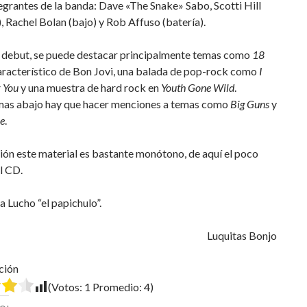
grantes de la banda: Dave «The Snake» Sabo, Scotti Hill
), Rachel Bolan (bajo) y Rob Affuso (batería).
d debut, se puede destacar principalmente temas como
18
característico de Bon Jovi, una balada de pop-rock como
I
 You
y una muestra de hard rock en
Youth Gone Wild
.
as abajo hay que hacer menciones a temas como
Big Guns
y
e
.
ión este material es bastante monótono, de aquí el poco
el CD.
 Lucho “el papichulo”.
Luquitas Bonjo
ción
(Votos:
1
Promedio:
4
)