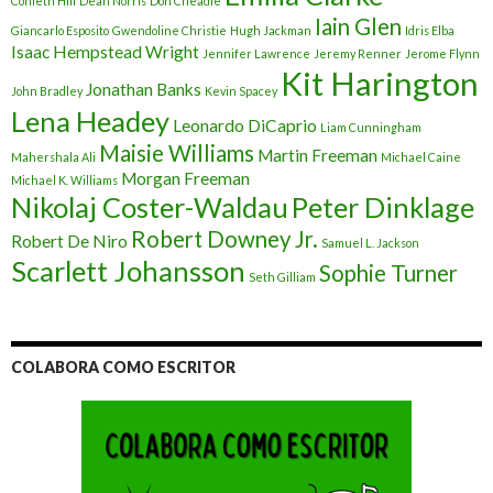
Conleth Hill
Dean Norris
Don Cheadle
Iain Glen
Giancarlo Esposito
Gwendoline Christie
Hugh Jackman
Idris Elba
Isaac Hempstead Wright
Jennifer Lawrence
Jeremy Renner
Jerome Flynn
Kit Harington
Jonathan Banks
John Bradley
Kevin Spacey
Lena Headey
Leonardo DiCaprio
Liam Cunningham
Maisie Williams
Martin Freeman
Mahershala Ali
Michael Caine
Morgan Freeman
Michael K. Williams
Nikolaj Coster-Waldau
Peter Dinklage
Robert Downey Jr.
Robert De Niro
Samuel L. Jackson
Scarlett Johansson
Sophie Turner
Seth Gilliam
COLABORA COMO ESCRITOR