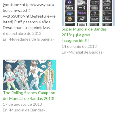
[youtube=http://www.youtu
be.com/watch?
v=ztoSUhbNntQ&feature=re
lated] Puff, pasaron 4 años.
Desde nuestras primitivas
Súper Mundial de Bandas
primeras reseñas que
6 de octubre de 2012
2018: ¡¡¡La gran
publicamos en el 2008,
En «Novedades de la pagina»
inauguración!!!
llegamos a más de mil 1000
14 de junio de 2018
críticas de discos.
En «Mundial de Bandas»
Inconscientemente nos
transformamos en una
fucking base de datos!! Y
fuimos sumando más visitas y
nuevos colaboradores a lo
largo de estos años. Y como
es…
The Rolling Stones Campeón
del Mundial de Bandas 2013!!
17 de agosto de 2013
En «Mundial de Bandas»