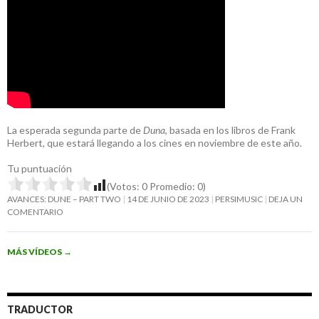
La esperada segunda parte de
Duna
, basada en los libros de Frank
Herbert, que estará llegando a los cines en noviembre de este año.
Tu puntuación
(Votos:
0
Promedio:
0
)
AVANCES: DUNE – PART TWO
14 DE JUNIO DE 2023
PERSIMUSIC
DEJA UN
COMENTARIO
MÁS VÍDEOS
→
TRADUCTOR