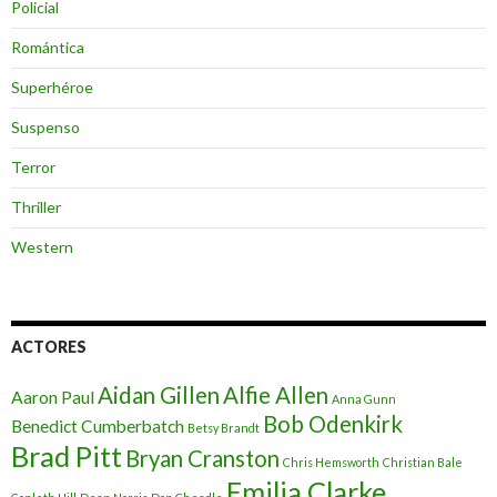
Policial
Romántica
Superhéroe
Suspenso
Terror
Thriller
Western
ACTORES
Aidan Gillen
Alfie Allen
Aaron Paul
Anna Gunn
Bob Odenkirk
Benedict Cumberbatch
Betsy Brandt
Brad Pitt
Bryan Cranston
Chris Hemsworth
Christian Bale
Emilia Clarke