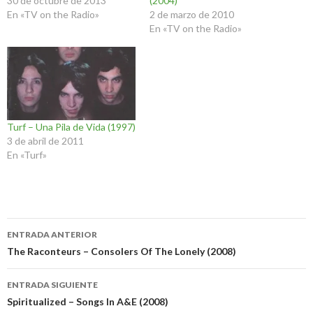
30 de octubre de 2013
(2004)
En «TV on the Radio»
2 de marzo de 2010
En «TV on the Radio»
Turf – Una Pila de Vida (1997)
3 de abril de 2011
En «Turf»
Navegación
ENTRADA ANTERIOR
de
The Raconteurs – Consolers Of The Lonely (2008)
entradas
ENTRADA SIGUIENTE
Spiritualized – Songs In A&E (2008)