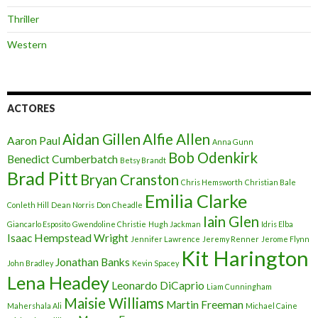
Thriller
Western
ACTORES
Aidan Gillen
Alfie Allen
Aaron Paul
Anna Gunn
Bob Odenkirk
Benedict Cumberbatch
Betsy Brandt
Brad Pitt
Bryan Cranston
Chris Hemsworth
Christian Bale
Emilia Clarke
Conleth Hill
Dean Norris
Don Cheadle
Iain Glen
Giancarlo Esposito
Gwendoline Christie
Hugh Jackman
Idris Elba
Isaac Hempstead Wright
Jennifer Lawrence
Jeremy Renner
Jerome Flynn
Kit Harington
Jonathan Banks
John Bradley
Kevin Spacey
Lena Headey
Leonardo DiCaprio
Liam Cunningham
Maisie Williams
Martin Freeman
Mahershala Ali
Michael Caine