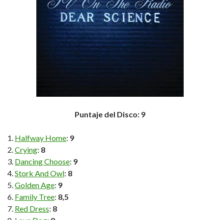
Puntaje del Disco: 9
Halfway Home
:
9
Crying
:
8
Dancing Choose
:
9
Stork And Owl
:
8
Golden Age
:
9
Family Tree
:
8,5
Red Dress
:
8