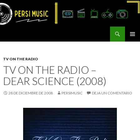
Buscar
Persi Music
SALTAR
MENÚ
AL
PRINCI
CONTENIDO
TV ON THE RADIO
TV ON THE RADIO –
DEAR SCIENCE (2008)
28 DE DICIEMBRE DE 2008
PERSIMUSIC
DEJA UN COMENTARIO