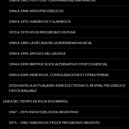
1960 A 1965: POP, FOLK Y LAS INVASIONES BRITÁNICAS
1966 A 1968: AÑOS PSICODÉLICOS
1969 A 1972: HARDROCK Y GLAMROCK
1973 A 1979: ROCK PROGRESIVO VS PUNK
1980 A 1989: LA DÉCADA DE LA DIVERSIDAD MUSICAL
1990 A 1993: APOGEO DEL GRUNGE
1994 A 1999: BRITPOP, ROCK ALTERNATIVO Y POP COMERCIAL
2000 A 2009: INDIE ROCK, CONSOLIDACIONES Y OTRAS YERBAS
2010 HASTA LA ACTUALIDAD: INDIE ELECTRÓNICO, REVIVAL PSICODÉLICO
Y ROCK BAILABLE
LÍNEA DEL TIEMPO DE ROCK EN ESPAÑOL
1967 – 1970: INICIOS DEL ROCK ARGENTINO
1971 – 1982: HARD ROCK Y ROCK PROGRESIVO ARGENTO