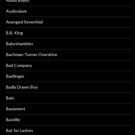
Audio Bullys
Audioslave
Avenged Sevenfold
B.B. King
Babyshambles
Bachman-Turner Overdrive
Bad Company
Badfinger
Badly Drawn Boy
Baio
Basement
Bastille
Bat for Lashes