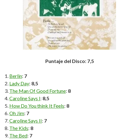
Puntaje del Disco: 7,5
Berlin
:
7
Lady Day
:
8,5
The Man Of Good Fortune
:
8
Caroline Says I
:
8,5
How Do You think It Feels
:
8
Oh Jim
:
7
Caroline Says II
:
7
The Kids
:
8
The Bed
:
7