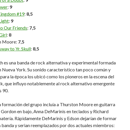
ower
:
9
 Kingdom #19
:
8,5
Light
:
9
to Our Friends
:
7,5
Girl
:
8
n Moore:
7,5
way to Yr. Skull
:
8,5
h es una banda de rock alternativa y experimental formada
n Nueva York. Su sonido característico tan poco común y
para la época los ubicó como los pioneros en la escena del
k, que influyo notablemente al rock alternativo emergente
s 90.
 formación del grupo incluía a Thurston Moore en guitarra
m Gordon en bajo, Anna DeMarinis en teclados y Richard
batería. Rápidamente DeMarinis y Edson dejarían de formar
la banda y serian reemplazados por dos actuales miembros: