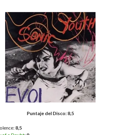
Puntaje del Disco: 8,5
olence:
8,5
 of a Doubt
:
9