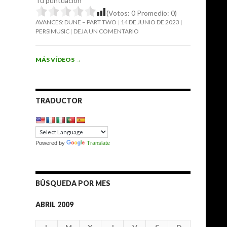
Tu puntuación
(Votos:
0
Promedio:
0
)
AVANCES: DUNE – PART TWO
14 DE JUNIO DE 2023
PERSIMUSIC
DEJA UN COMENTARIO
MÁS VÍDEOS
→
TRADUCTOR
Powered by
Translate
BÚSQUEDA POR MES
ABRIL 2009