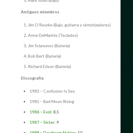
Mark Ibold (Bajo)
Antiguos miembros
Jim O’Rourke (Bajo, guitarra y sintetizadores)
Anne DeMarinis (Teclados)
Jim Sclavunos (Bateria)
Bob Bert (Bateria)
Richard Edson (Bateria)
Discografía
1983 – Confusion Is Sex
1985 – Bad Moon Rising
1986 – Evol
:
8,5
1987 – Sister
:
9
1988 – Daydream Nation
:
10