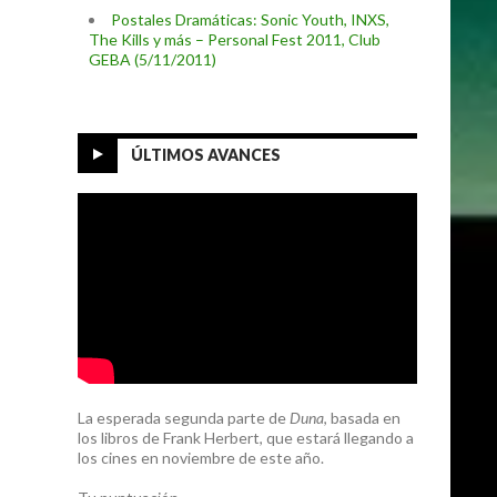
Postales Dramáticas: Sonic Youth, INXS,
The Kills y más – Personal Fest 2011, Club
GEBA (5/11/2011)
ÚLTIMOS AVANCES
La esperada segunda parte de
Duna
, basada en
los libros de Frank Herbert, que estará llegando a
los cines en noviembre de este año.