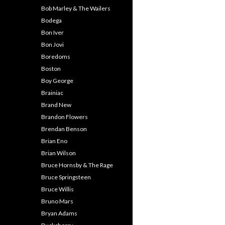
Bob Marley & The Wailers
Bodega
Bon Iver
Bon Jovi
Boredoms
Boston
Boy George
Brainiac
Brand New
Brandon Flowers
Brendan Benson
Brian Eno
Brian Wilson
Bruce Hornsby & The Rage
Bruce Springsteen
Bruce Willis
Bruno Mars
Bryan Adams