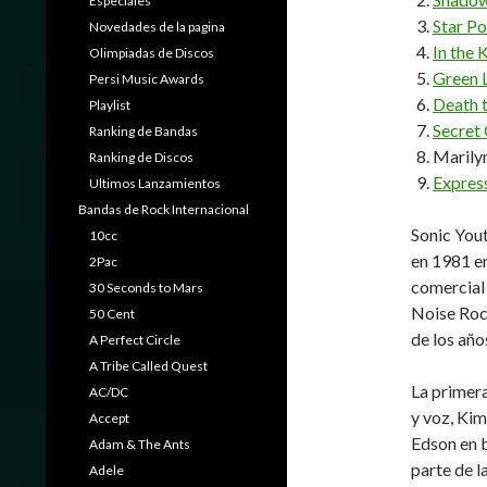
Especiales
Star P
Novedades de la pagina
In the
Olimpiadas de Discos
Green 
Persi Music Awards
Death 
Playlist
Secret 
Ranking de Bandas
Marily
Ranking de Discos
Express
Ultimos Lanzamientos
Bandas de Rock Internacional
Sonic Yout
10cc
en 1981 e
2Pac
comercial 
30 Seconds to Mars
Noise Roc
50 Cent
de los año
A Perfect Circle
A Tribe Called Quest
La primera
AC/DC
y voz, Ki
Accept
Edson en 
Adam & The Ants
parte de 
Adele