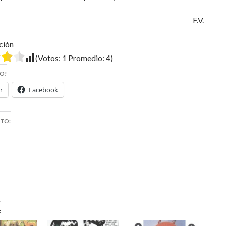
F.V.
ción
(Votos:
1
Promedio:
4
)
O!
r
Facebook
STO: