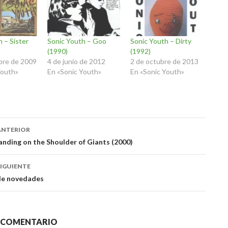
 – Sister
Sonic Youth – Goo
Sonic Youth – Dirty
(1990)
(1992)
bre de 2009
4 de junio de 2012
2 de octubre de 2013
Youth»
En «Sonic Youth»
En «Sonic Youth»
ación
ANTERIOR
anding on the Shoulder of Giants (2000)
das
IGUIENTE
de novedades
N COMENTARIO