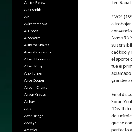
Lee Ranald
Adrian Belew
Aerosmith
EVOL
(19
Air
a trabajar
Akira Yamaoka
convencion
Al Green
Moon Risin
Al Stewart
su sensibi
Alabama Shakes
caótico y
Alanis Morissette
el aporte 
Albert Hammond Jr.
fue el pri
Albert King
aclamado
Alex Turner
grandes se
Alice Cooper
Alice in Chains
En el disc
Alison Krauss
Sonic You
Alphaville
“Death to 
Alt-J
de lucimi
Alter Bridge
que se con
Alvvays
perfecto a
America