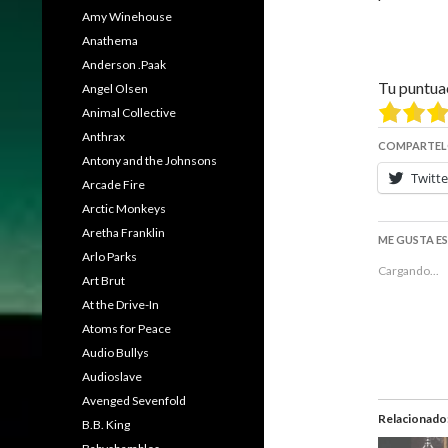
Amy Winehouse
Anathema
Anderson .Paak
Tu puntua
Angel Olsen
Animal Collective
Anthrax
COMPARTEL
Antony and the Johnsons
Twitte
Arcade Fire
Arctic Monkeys
Aretha Franklin
ME GUSTA E
Arlo Parks
Cargando...
Art Brut
At the Drive-In
Atoms for Peace
Audio Bullys
Audioslave
Avenged Sevenfold
Relacionado
B.B. King