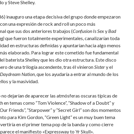
o y Steve Shelley.
86) inauguro una etapa decisiva del grupo donde empezaron
 con una expresión de rock and roll un poco más
al que sus dos anteriores trabajos (
Confusion Is Sex
y
Bad
g)
que fueron totalmente experimentales, canalizarían toda
lidad en estructuras definidas y apuntarían hacia algo menos
 más elaborado. Para lograr este cometido fue fundamental
del baterista Shelley que les dio otra estructura. Este disco
mero de una trilogía ascendente, tras él vinieron
Sister
y el
Daydream Nation
, que los ayudaría a entrar al mundo de los
llos y la masividad.
o no dejarían de aparecer las atmósferas oscuras típicas de
th en temas como “Tom Violence”, “Shadow of a Doubt” y
Our Friends”, “Starpower” y “Secret Girl” son dos momentos
ento para Kim Gordon, “Green Light” es un muy buen tema
vertiría en el primer tema pop de la banda y como cierre
parece el manifiesto «Expressway to Yr Skull».