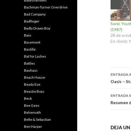
Babyshambles
Bachman-Turner Overdrive
Bad Company
Badfinger
Sonic Youth
Badly Drawn Boy
(1987)
28 de octu
Baio
En «Sonic 
Basement
Bastille
Bat for Lashes
Battles
Naveg
Bauhaus
ENTRADA 
Beach House
de
Oasis – St
Beady Eye
entra
Beastie Boys
ENTRADA S
Beck
Resumen 
Bee Gees
Behemoth
Belle & Sebastian
Ben Harper
DEJA U