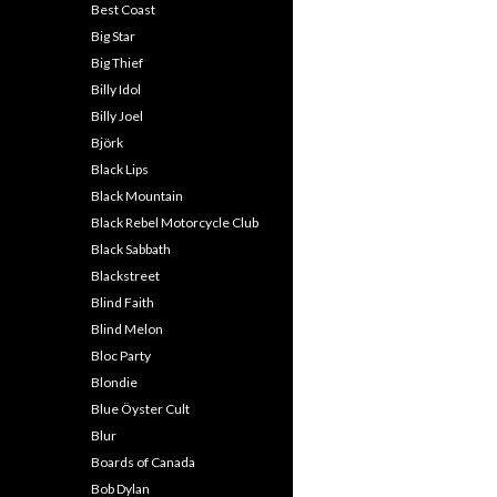
Best Coast
Big Star
Big Thief
Billy Idol
Billy Joel
Björk
Black Lips
Black Mountain
Black Rebel Motorcycle Club
Black Sabbath
Blackstreet
Blind Faith
Blind Melon
Bloc Party
Blondie
Blue Öyster Cult
Blur
Boards of Canada
Bob Dylan