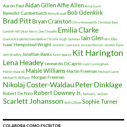
Aidan Gillen
Alfie Allen
Aaron Paul
Anna Gunn
Bob Odenkirk
Benedict Cumberbatch
Betsy Brandt
Brad Pitt
Bryan Cranston
Chris Hemsworth
Christian Bale
Emilia Clarke
Conleth Hill
Dean Norris
Don Cheadle
Iain Glen
Giancarlo Esposito
Gwendoline Christie
Hugh Jackman
Idris Elba
Isaac Hempstead Wright
Jennifer Lawrence
Jeremy Renner
Jerome Flynn
Kit Harington
Jonathan Banks
John Bradley
Kevin Spacey
Lena Headey
Leonardo DiCaprio
Liam Cunningham
Maisie Williams
Martin Freeman
Mahershala Ali
Michael Caine
Morgan Freeman
Michael K. Williams
Nikolaj Coster-Waldau
Peter Dinklage
Robert Downey Jr.
Robert De Niro
Samuel L. Jackson
Scarlett Johansson
Sophie Turner
Seth Gilliam
COLABORA COMO ESCRITOR