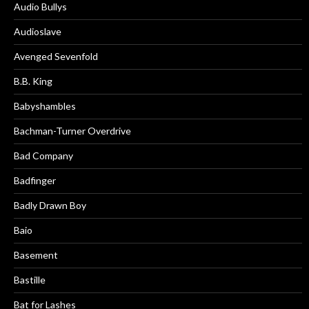
Audio Bullys
Audioslave
Avenged Sevenfold
B.B. King
Babyshambles
Bachman-Turner Overdrive
Bad Company
Badfinger
Badly Drawn Boy
Baio
Basement
Bastille
Bat for Lashes