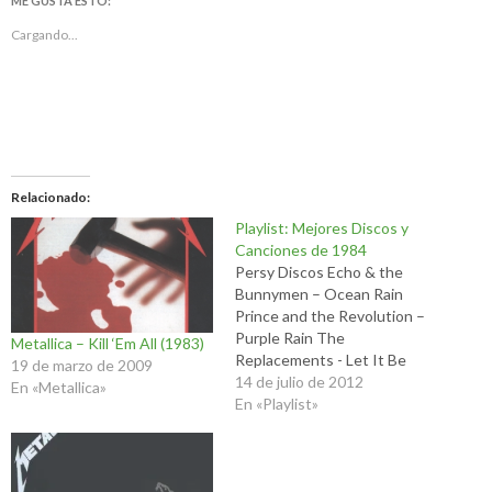
ME GUSTA ESTO:
Cargando...
Relacionado
Playlist: Mejores Discos y
Canciones de 1984
Persy Discos Echo & the
Bunnymen – Ocean Rain
Prince and the Revolution –
Purple Rain The
Metallica – Kill ‘Em All (1983)
Replacements - Let It Be
19 de marzo de 2009
Cocteau Twins - Treasure U2
14 de julio de 2012
En «Metallica»
– The Unforgettable Fire Art
En «Playlist»
of Noise – Who’s Afraid of
the Art of Noise? Madonna –
Like A Virgin Nick Cave &…