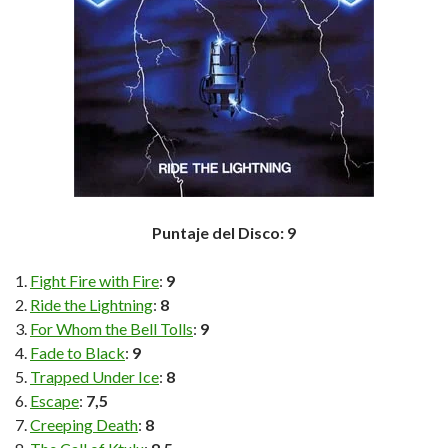
Puntaje del Disco: 9
Fight Fire with Fire
:
9
Ride the Lightning
:
8
For Whom the Bell Tolls
:
9
Fade to Black
:
9
Trapped Under Ice
:
8
Escape
:
7,5
Creeping Death
:
8