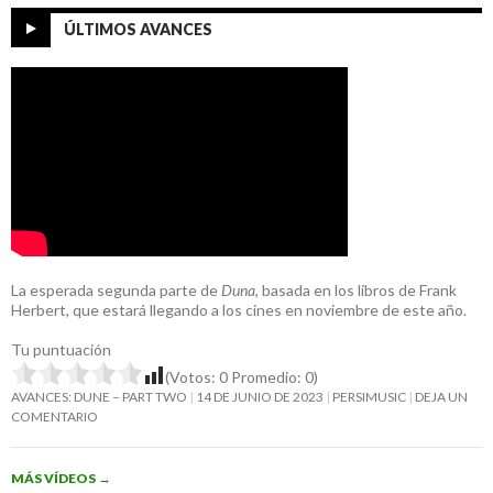
ÚLTIMOS AVANCES
La esperada segunda parte de
Duna
, basada en los libros de Frank
Herbert, que estará llegando a los cines en noviembre de este año.
Tu puntuación
(Votos:
0
Promedio:
0
)
AVANCES: DUNE – PART TWO
14 DE JUNIO DE 2023
PERSIMUSIC
DEJA UN
COMENTARIO
MÁS VÍDEOS
→