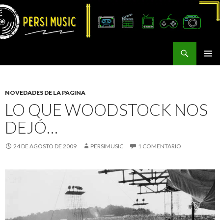
Buscar
Persi Music
SALTAR
MENÚ
AL
PRINCI
CONTENIDO
NOVEDADES DE LA PAGINA
LO QUE WOODSTOCK NOS
DEJÓ…
24 DE AGOSTO DE 2009
PERSIMUSIC
1 COMENTARIO