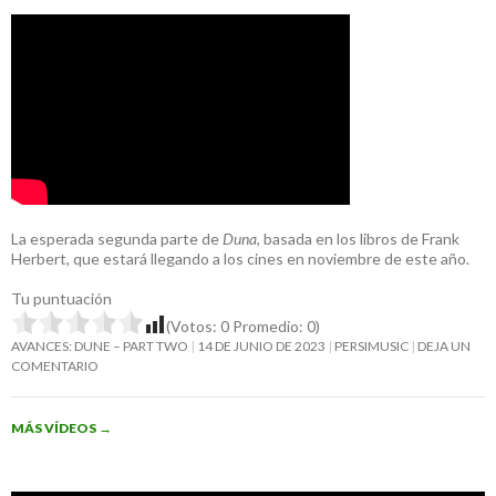
La esperada segunda parte de
Duna
, basada en los libros de Frank
Herbert, que estará llegando a los cines en noviembre de este año.
Tu puntuación
(Votos:
0
Promedio:
0
)
AVANCES: DUNE – PART TWO
14 DE JUNIO DE 2023
PERSIMUSIC
DEJA UN
COMENTARIO
MÁS VÍDEOS
→