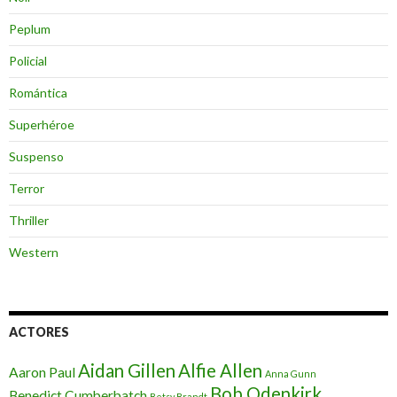
Peplum
Policial
Romántica
Superhéroe
Suspenso
Terror
Thriller
Western
ACTORES
Aidan Gillen
Alfie Allen
Aaron Paul
Anna Gunn
Bob Odenkirk
Benedict Cumberbatch
Betsy Brandt