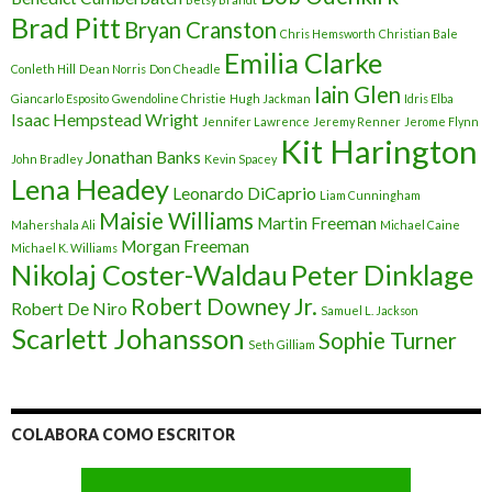
Brad Pitt
Bryan Cranston
Chris Hemsworth
Christian Bale
Emilia Clarke
Conleth Hill
Dean Norris
Don Cheadle
Iain Glen
Giancarlo Esposito
Gwendoline Christie
Hugh Jackman
Idris Elba
Isaac Hempstead Wright
Jennifer Lawrence
Jeremy Renner
Jerome Flynn
Kit Harington
Jonathan Banks
John Bradley
Kevin Spacey
Lena Headey
Leonardo DiCaprio
Liam Cunningham
Maisie Williams
Martin Freeman
Mahershala Ali
Michael Caine
Morgan Freeman
Michael K. Williams
Nikolaj Coster-Waldau
Peter Dinklage
Robert Downey Jr.
Robert De Niro
Samuel L. Jackson
Scarlett Johansson
Sophie Turner
Seth Gilliam
COLABORA COMO ESCRITOR