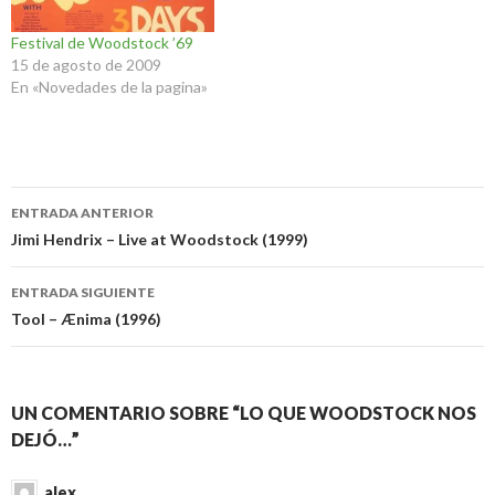
Festival de Woodstock ’69
15 de agosto de 2009
En «Novedades de la pagina»
Navegación
ENTRADA ANTERIOR
de
Jimi Hendrix – Live at Woodstock (1999)
entradas
ENTRADA SIGUIENTE
Tool – Ænima (1996)
UN COMENTARIO SOBRE “LO QUE WOODSTOCK NOS
DEJÓ…”
alex