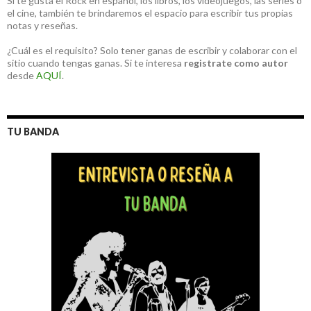
Si te gusta el Rock en español, los libros, los videojuegos, las series o
el cine, también te brindaremos el espacio para escribir tus propias
notas y reseñas.
¿Cuál es el requisito? Solo tener ganas de escribir y colaborar con el
sitio cuando tengas ganas. Si te interesa
registrate como autor
desde
AQUÍ
.
TU BANDA