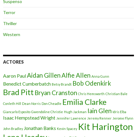
Suspenso
Terror
Thriller
Western
ACTORES
Aidan Gillen
Alfie Allen
Aaron Paul
Anna Gunn
Bob Odenkirk
Benedict Cumberbatch
Betsy Brandt
Brad Pitt
Bryan Cranston
Chris Hemsworth
Christian Bale
Emilia Clarke
Conleth Hill
Dean Norris
Don Cheadle
Iain Glen
Giancarlo Esposito
Gwendoline Christie
Hugh Jackman
Idris Elba
Isaac Hempstead Wright
Jennifer Lawrence
Jeremy Renner
Jerome Flynn
Kit Harington
Jonathan Banks
John Bradley
Kevin Spacey