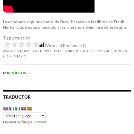
La esperada segunda parte de
Duna
, basada en los libros de Frank
Herbert, que estará llegando a los cines en noviembre de este año.
Tu puntuación
(Votos:
0
Promedio:
0
)
AVANCES: DUNE – PART TWO
14 DE JUNIO DE 2023
PERSIMUSIC
DEJA UN
COMENTARIO
MÁS VÍDEOS
→
TRADUCTOR
Powered by
Translate