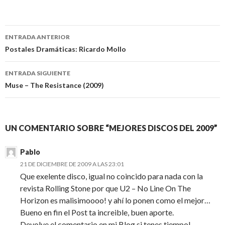
vs. Satan Pete Doherty –
Grace/Wastelands Animal
Navegación
Collective – Merriweather
ENTRADA ANTERIOR
Post Pavilion…
de
Postales Dramáticas: Ricardo Mollo
entradas
ENTRADA SIGUIENTE
Muse – The Resistance (2009)
UN COMENTARIO SOBRE “MEJORES DISCOS DEL 2009”
Pablo
21 DE DICIEMBRE DE 2009 A LAS 23:01
Que exelente disco, igual no coincido para nada con la
revista Rolling Stone por que U2 – No Line On The
Horizon es malisimoooo! y ahí lo ponen como el mejor…
Bueno en fin el Post ta increible, buen aporte.
Devolve el comentario en mi Blog si tenes tiempo!