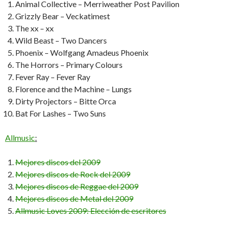
Animal Collective – Merriweather Post Pavilion
Grizzly Bear – Veckatimest
The xx – xx
Wild Beast – Two Dancers
Phoenix – Wolfgang Amadeus Phoenix
The Horrors – Primary Colours
Fever Ray – Fever Ray
Florence and the Machine – Lungs
Dirty Projectors – Bitte Orca
Bat For Lashes – Two Suns
Allmusic
:
Mejores discos del 2009
Mejores discos de Rock del 2009
Mejores discos de Reggae del 2009
Mejores discos de Metal del 2009
Allmusic Loves 2009: Elección de escritores