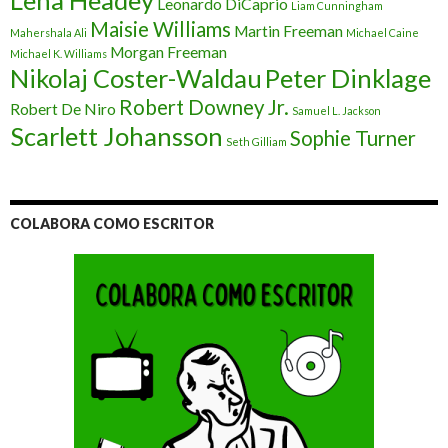
Lena Headey
Leonardo DiCaprio
Liam Cunningham
Maisie Williams
Martin Freeman
Mahershala Ali
Michael Caine
Morgan Freeman
Michael K. Williams
Nikolaj Coster-Waldau
Peter Dinklage
Robert Downey Jr.
Robert De Niro
Samuel L. Jackson
Scarlett Johansson
Sophie Turner
Seth Gilliam
COLABORA COMO ESCRITOR