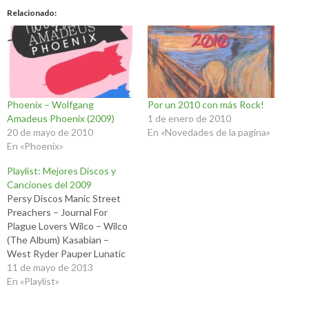
Relacionado
Phoenix – Wolfgang
Por un 2010 con más Rock!
Amadeus Phoenix (2009)
1 de enero de 2010
20 de mayo de 2010
En «Novedades de la pagina»
En «Phoenix»
Playlist: Mejores Discos y
Canciones del 2009
Persy Discos Manic Street
Preachers – Journal For
Plague Lovers Wilco – Wilco
(The Album) Kasabian –
West Ryder Pauper Lunatic
Asylum Pearl Jam –
11 de mayo de 2013
Backspacer Them Crooked
En «Playlist»
Vultures – Them Crooked
Vultures Art Brut – Art Brut