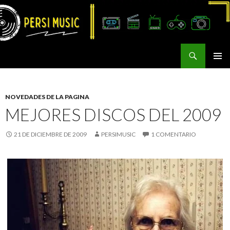
Buscar
Persi Music
SALTAR
MENÚ
AL
PRINCI
CONTENIDO
NOVEDADES DE LA PAGINA
MEJORES DISCOS DEL 2009
21 DE DICIEMBRE DE 2009
PERSIMUSIC
1 COMENTARIO