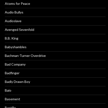
Atoms for Peace
Audio Bullys
Audioslave
Avenged Sevenfold
B.B. King
Babyshambles
Bachman-Turner Overdrive
Bad Company
Badfinger
Badly Drawn Boy
Baio
Basement
Bastille