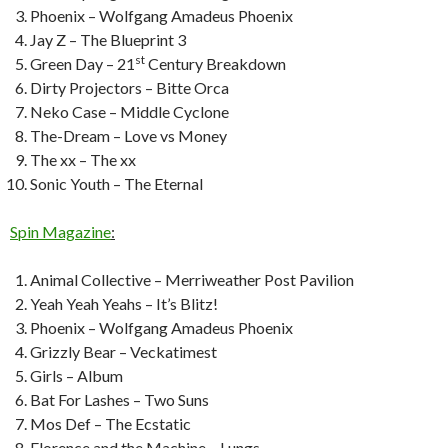
Phoenix – Wolfgang Amadeus Phoenix
Jay Z – The Blueprint 3
st
Green Day – 21
Century Breakdown
Dirty Projectors – Bitte Orca
Neko Case – Middle Cyclone
The-Dream – Love vs Money
The xx – The xx
Sonic Youth – The Eternal
Spin Magazine
:
Animal Collective – Merriweather Post Pavilion
Yeah Yeah Yeahs – It’s Blitz!
Phoenix – Wolfgang Amadeus Phoenix
Grizzly Bear – Veckatimest
Girls – Album
Bat For Lashes – Two Suns
Mos Def – The Ecstatic
Florence and the Machine – Lungs