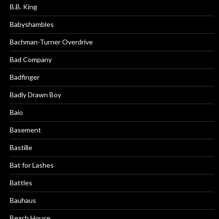
B.B. King
Babyshambles
Bachman-Turner Overdrive
Bad Company
Badfinger
Badly Drawn Boy
Baio
Basement
Bastille
Bat for Lashes
Battles
Bauhaus
Beach House