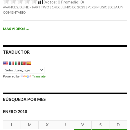
(Votos:
0
Promedio:
0
)
AVANCES: DUNE – PART TWO
14 DE JUNIO DE 2023
PERSIMUSIC
DEJA UN
COMENTARIO
MÁS VÍDEOS
→
TRADUCTOR
Powered by
Translate
BÚSQUEDA POR MES
ENERO 2010
L
M
X
J
V
S
D