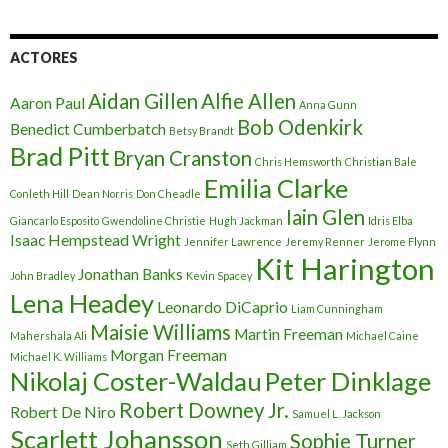
ACTORES
Aidan Gillen
Alfie Allen
Aaron Paul
Anna Gunn
Bob Odenkirk
Benedict Cumberbatch
Betsy Brandt
Brad Pitt
Bryan Cranston
Chris Hemsworth
Christian Bale
Emilia Clarke
Conleth Hill
Dean Norris
Don Cheadle
Iain Glen
Giancarlo Esposito
Gwendoline Christie
Hugh Jackman
Idris Elba
Isaac Hempstead Wright
Jennifer Lawrence
Jeremy Renner
Jerome Flynn
Kit Harington
Jonathan Banks
John Bradley
Kevin Spacey
Lena Headey
Leonardo DiCaprio
Liam Cunningham
Maisie Williams
Martin Freeman
Mahershala Ali
Michael Caine
Morgan Freeman
Michael K. Williams
Nikolaj Coster-Waldau
Peter Dinklage
Robert Downey Jr.
Robert De Niro
Samuel L. Jackson
Scarlett Johansson
Sophie Turner
Seth Gilliam