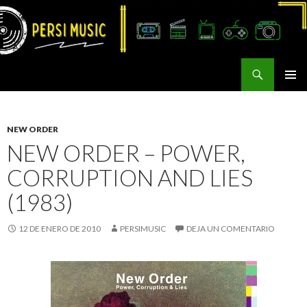
Buscar
Persi Music
SALTAR
MENÚ
AL
PRINCI
CONTENIDO
NEW ORDER
NEW ORDER – POWER,
CORRUPTION AND LIES
(1983)
12 DE ENERO DE 2010
PERSIMUSIC
DEJA UN COMENTARIO