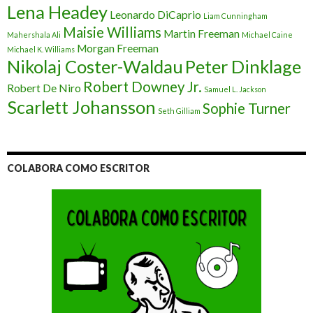
Lena Headey
Leonardo DiCaprio
Liam Cunningham
Maisie Williams
Martin Freeman
Mahershala Ali
Michael Caine
Morgan Freeman
Michael K. Williams
Nikolaj Coster-Waldau
Peter Dinklage
Robert Downey Jr.
Robert De Niro
Samuel L. Jackson
Scarlett Johansson
Sophie Turner
Seth Gilliam
COLABORA COMO ESCRITOR