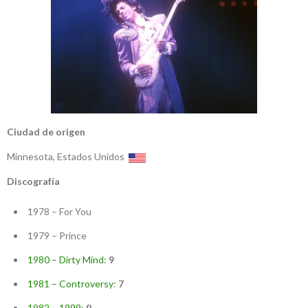
Ciudad de origen
Minnesota, Estados Unidos
Discografía
1978 – For You
1979 – Prince
1980 – Dirty Mind
:
9
1981 – Controversy
:
7
1982 – 1999
:
9