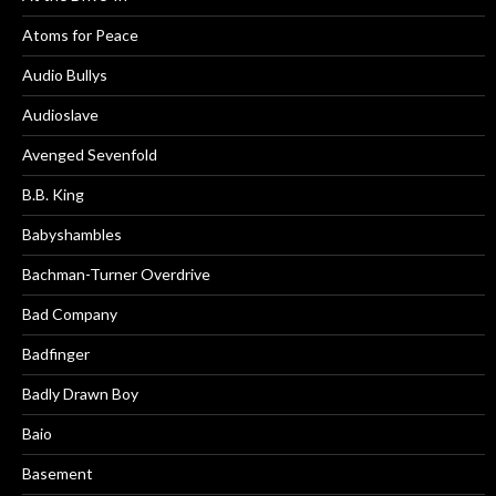
Atoms for Peace
Audio Bullys
Audioslave
Avenged Sevenfold
B.B. King
Babyshambles
Bachman-Turner Overdrive
Bad Company
Badfinger
Badly Drawn Boy
Baio
Basement