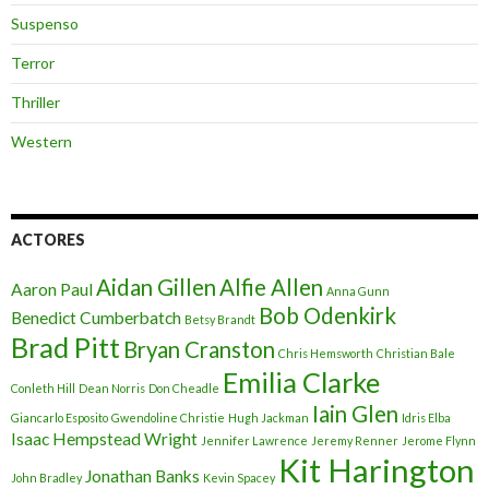
Suspenso
Terror
Thriller
Western
ACTORES
Aidan Gillen
Alfie Allen
Aaron Paul
Anna Gunn
Bob Odenkirk
Benedict Cumberbatch
Betsy Brandt
Brad Pitt
Bryan Cranston
Chris Hemsworth
Christian Bale
Emilia Clarke
Conleth Hill
Dean Norris
Don Cheadle
Iain Glen
Giancarlo Esposito
Gwendoline Christie
Hugh Jackman
Idris Elba
Isaac Hempstead Wright
Jennifer Lawrence
Jeremy Renner
Jerome Flynn
Kit Harington
Jonathan Banks
John Bradley
Kevin Spacey