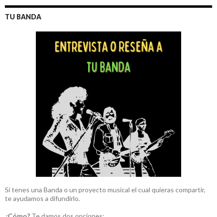
TU BANDA
Si tenes una Banda o un proyecto musical el cual quieras compartir,
te ayudamos a difundirlo.
¿Cómo?
Te damos dos opciones: