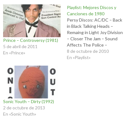
Playlist: Mejores Discos y
Canciones de 1980
Persy Discos: AC/DC – Back
in Black Talking Heads –
Remaing in Light Joy Division
– Closer The Jam – Sound
Prince – Controversy (1981)
Affects The Police –
5 de abril de 2011
Zenyatta Mondatta David
8 de octubre de 2010
En «Prince»
Bowie – Scary Monsters (and
En «Playlist»
Super Creeps) The Teardrop
Explodes – Kilimanjaro Pete
Townshend – Empty Glass
The Cure – Boys Don’t…
Sonic Youth – Dirty (1992)
2 de octubre de 2013
En «Sonic Youth»