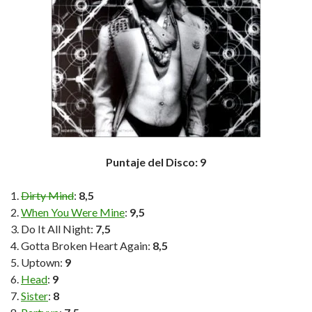
Puntaje del Disco: 9
Dirty Mind
:
8,5
When You Were Mine
:
9,5
Do It All Night:
7,5
Gotta Broken Heart Again:
8,5
Uptown:
9
Head
:
9
Sister
:
8