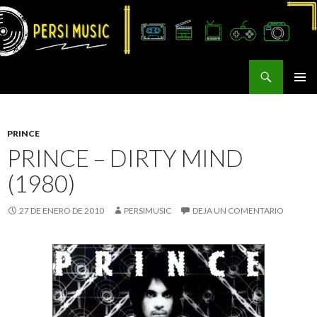
Buscar
Persi Music
SALTAR
MENÚ
AL
PRINCI
CONTENIDO
PRINCE
PRINCE – DIRTY MIND
(1980)
27 DE ENERO DE 2010
PERSIMUSIC
DEJA UN COMENTARIO